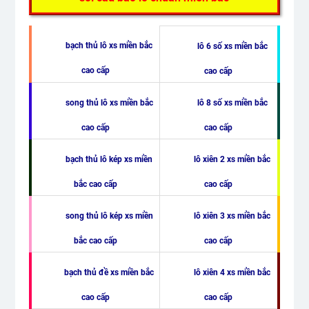
bạch thủ lô xs miền bắc
lô 6 số xs miền bắc
cao cấp
cao cấp
song thủ lô xs miền bắc
lô 8 số xs miền bắc
cao cấp
cao cấp
bạch thủ lô kép xs miền
lô xiên 2 xs miền bắc
bắc cao cấp
cao cấp
song thủ lô kép xs miền
lô xiên 3 xs miền bắc
bắc cao cấp
cao cấp
bạch thủ đề xs miền bắc
lô xiên 4 xs miền bắc
cao cấp
cao cấp