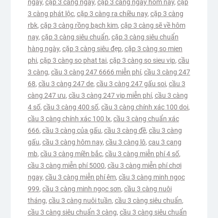
ngày
,
cặp 3 càng ngày
,
cặp 3 càng ngày hôm nay
,
cặp
3 càng phát lộc
,
cặp 3 càng ra chiều nay
,
cặp 3 càng
rbk
,
cặp 3 càng rồng bạch kim
,
cặp 3 càng sẽ về hôm
nay
,
cặp 3 càng siêu chuẩn
,
cặp 3 càng siêu chuẩn
hàng ngày
,
cặp 3 càng siêu đẹp
,
cặp 3 càng so mien
phi
,
cặp 3 càng so phat tai
,
cặp 3 càng so sieu vip
,
cầu
3 càng
,
cầu 3 càng 247 6666 miễn phí
,
cầu 3 càng 247
68
,
cầu 3 càng 247 de
,
cầu 3 càng 247 gấu soi
,
cầu 3
càng 247 ưu
,
cầu 3 càng 247 vip miễn phí
,
cầu 3 càng
4 số
,
cầu 3 càng 400 số
,
cầu 3 càng chính xác 100 doi
,
cầu 3 càng chính xác 100 lx
,
cầu 3 càng chuẩn xác
666
,
cầu 3 càng của gấu
,
cầu 3 càng đề
,
cầu 3 càng
gấu
,
cầu 3 càng hôm nay
,
cầu 3 càng lô
,
cau 3 cang
mb
,
cầu 3 càng miền bắc
,
cầu 3 càng miễn phí 4 số
,
cầu 3 càng miễn phí 5000
,
cầu 3 càng miễn phí chơi
ngay
,
cầu 3 càng miễn phí êm
,
cầu 3 càng minh ngọc
999
,
cầu 3 càng minh ngọc sơn
,
cầu 3 càng nuôi
tháng
,
cầu 3 càng nuôi tuần
,
cầu 3 càng siêu chuẩn
,
cầu 3 càng siêu chuẩn 3 càng
,
cầu 3 càng siêu chuẩn