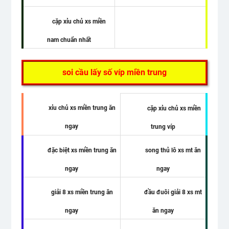
cặp xỉu chủ xs miền
nam chuẩn nhất
soi cầu lấy số víp miền trung
xỉu chủ xs miền trung ăn
cặp xỉu chủ xs miền
ngay
trung víp
đặc biệt xs miền trung ăn
song thủ lô xs mt ăn
ngay
ngay
giải 8 xs miền trung ăn
đầu đuôi giải 8 xs mt
ngay
ăn ngay