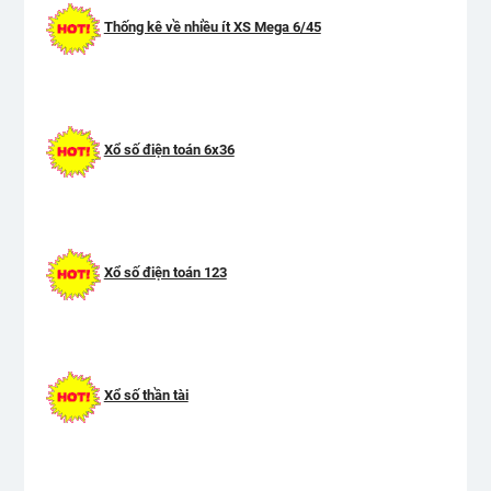
Thống kê về nhiều ít XS Mega 6/45
Xổ số điện toán 6x36
Xổ số điện toán 123
Xổ số thần tài