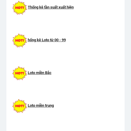
Thống kê tần suất xuất hiện
hống kê Loto từ 00 - 99
Loto miền Bắc
Loto miền trung