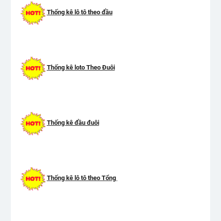
Thống kê lô tô theo đầu
Thống kê loto Theo Đuôi
Thống kê đầu đuôi
Thống kê lô tô theo Tổng