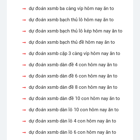
dự đoán xsmb ba càng víp hôm nay ăn to
dự đoán xsmb bạch thủ lô hôm nay ăn to
dự đoán xsmb bạch thủ lô kép hôm nay ăn to
dự đoán xsmb bạch thủ đề hôm nay ăn to
dự đoán xsmb cặp 3 càng víp hôm nay ăn to
dự đoán xsmb dàn đề 4 con hôm nay ăn to
dự đoán xsmb dàn đề 6 con hôm nay ăn to
dự đoán xsmb dàn đề 8 con hôm nay ăn to
dự đoán xsmb dàn đề 10 con hôm nay ăn to
dự đoán xsmb dàn lô 10 con hôm nay ăn to
dự đoán xsmb dàn lô 4 con hôm nay ăn to
dự đoán xsmb dàn lô 6 con hôm nay ăn to