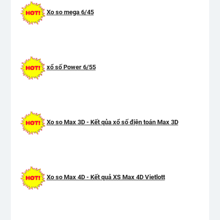
Xo so mega 6/45
xổ số Power 6/55
Xo so Max 3D - Kết qủa xổ số điện toán Max 3D
Xo so Max 4D - Kết quả XS Max 4D Vietlott