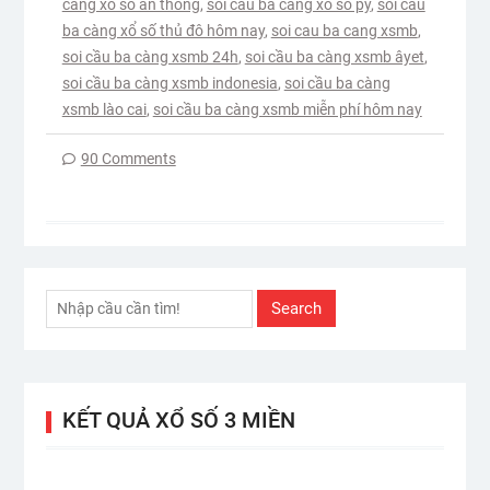
càng xổ số ăn thông
,
soi cầu ba càng xổ số py
,
soi cầu
ba càng xổ số thủ đô hôm nay
,
soi cau ba cang xsmb
,
soi cầu ba càng xsmb 24h
,
soi cầu ba càng xsmb âyet
,
soi cầu ba càng xsmb indonesia
,
soi cầu ba càng
xsmb lào cai
,
soi cầu ba càng xsmb miễn phí hôm nay
90 Comments
Search
KẾT QUẢ XỔ SỐ 3 MIỀN