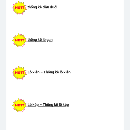
thống kê đầu đuôi
thống kê lô gan
Lô xiên – Thống kê lô xiên
Lô kép – Thống kê lô kép