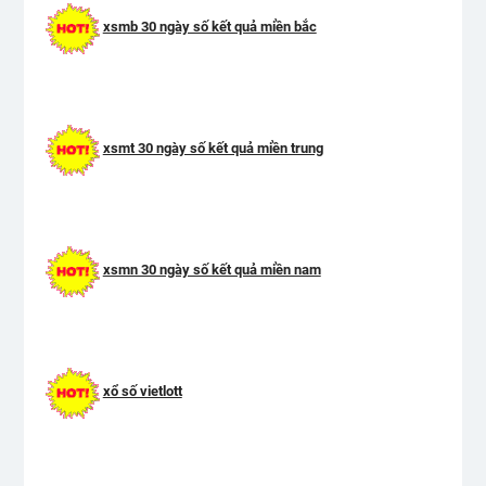
xsmb 30 ngày số kết quả miền bắc
xsmt 30 ngày số kết quả miền trung
xsmn 30 ngày số kết quả miền nam
xổ số vietlott