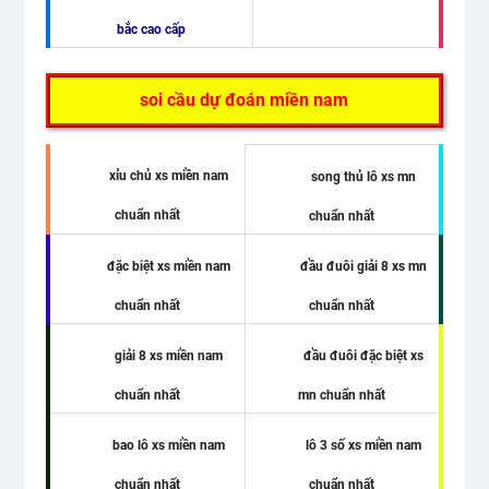
bắc cao cấp
soi cầu dự đoán miền nam
xỉu chủ xs miền nam
song thủ lô xs mn
chuẩn nhất
chuẩn nhất
đặc biệt xs miền nam
đầu đuôi giải 8 xs mn
chuẩn nhất
chuẩn nhất
giải 8 xs miền nam
đầu đuôi đặc biệt xs
chuẩn nhất
mn chuẩn nhất
bao lô xs miền nam
lô 3 số xs miền nam
chuẩn nhất
chuẩn nhất