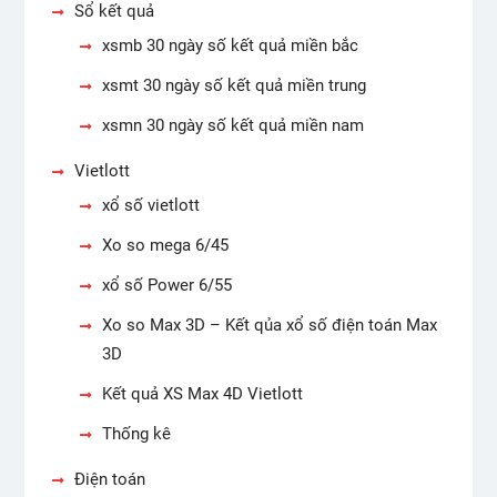
Sổ kết quả
xsmb 30 ngày số kết quả miền bắc
xsmt 30 ngày số kết quả miền trung
xsmn 30 ngày số kết quả miền nam
Vietlott
xổ số vietlott
Xo so mega 6/45
xổ số Power 6/55
Xo so Max 3D – Kết qủa xổ số điện toán Max
3D
Kết quả XS Max 4D Vietlott
Thống kê
Điện toán