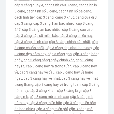
cặp 3 càng quay 4
,
cách tính cầu 3 càng
,
cách tính lô
3 càng
,
cách tính số 3 càng
,
cách tính số ba càng
,
cách tính tiền cặp 3 càng
,
càng 3 khúc
,
càng cua dì 3
,
cặp 3 càng
,
cặp 3 càng 1 ăn bao nhiêu
,
cặp 3 càng
247
,
cặp 3 càng an bao nhiêu
,
cặp 3 càng cao cấp
,
cặp 3 càng cặp số miền bắc
,
cặp 3 càng chiều nay
,
cặp 3 càng chính xác
,
cặp 3 càng chính xác nhất
,
cặp
3 càng chuẩn nhất
,
cặp 3 càng dep nhat hom nay
,
cặp
3 càng đẹp hôm nay
,
cặp 3 càng gan
,
cặp 3 càng hàng
ngày
,
cặp 3 càng hàng ngày chính xác
,
cặp 3 càng
hay ra
,
cặp 3 càng hay ra trong tuần
,
cặp 3 càng hay
về
,
cặp 3 càng hay về cầu
,
cặp 3 càng hay về hàng
ngày
,
cặp 3 càng hay về nhất
,
cặp 3 càng hay ve nhat
trong thang
,
cặp 3 càng hay về trong tuần
,
cặp 3 càng
hôm nay
,
cặp 3 càng khan
,
cặp 3 càng là gì
,
cặp 3
càng mb
,
cặp 3 càng mb chính xác
,
cặp 3 càng mb
hôm nay
,
cặp 3 càng miền bắc
,
cặp 3 càng miền bắc
ăn bao nhiêu
,
cặp 3 càng miễn phí
,
cặp 3 càng mỗi