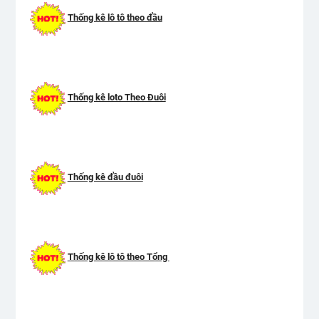
Thống kê lô tô theo đầu
Thống kê loto Theo Đuôi
Thống kê đầu đuôi
Thống kê lô tô theo Tổng