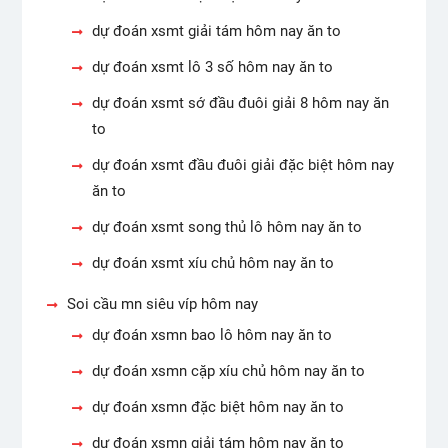
dự đoán xsmt giải tám hôm nay ăn to
dự đoán xsmt lô 3 số hôm nay ăn to
dự đoán xsmt sớ đầu đuôi giải 8 hôm nay ăn
to
dự đoán xsmt đầu đuôi giải đặc biệt hôm nay
ăn to
dự đoán xsmt song thủ lô hôm nay ăn to
dự đoán xsmt xíu chủ hôm nay ăn to
Soi cầu mn siêu víp hôm nay
dự đoán xsmn bao lô hôm nay ăn to
dự đoán xsmn cặp xíu chủ hôm nay ăn to
dự đoán xsmn đặc biệt hôm nay ăn to
dự đoán xsmn giải tám hôm nay ăn to