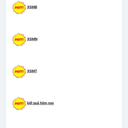
XSMB
XSMN
XSMT
kết quả hôm nay