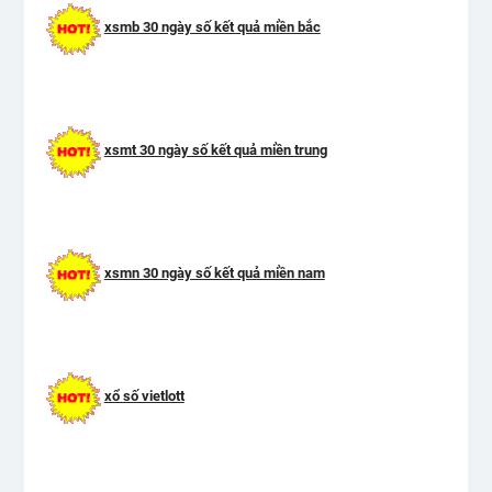
xsmb 30 ngày số kết quả miền bắc
xsmt 30 ngày số kết quả miền trung
xsmn 30 ngày số kết quả miền nam
xổ số vietlott