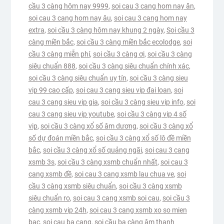
cầu 3 càng hôm nay 9999
,
soi cau 3 cang hom nay ăn
,
soi cau 3 cang hom nay âu
,
soi cau 3 cang hom nay
extra
,
soi cầu 3 càng hôm nay khung 2 ngày
,
Soi cầu 3
càng miền bắc
,
soi cầu 3 càng miền bắc ecolodge
,
soi
cầu 3 càng miễn phí
,
soi cầu 3 càng ơi
,
soi cầu 3 càng
siêu chuẩn 888
,
soi cầu 3 càng siêu chuẩn chính xác
,
soi cầu 3 càng siêu chuẩn uy tín
,
soi cầu 3 càng sieu
vip 99 cao cấp
,
soi cau 3 cang sieu vip đai loan
,
soi
cau 3 cang sieu vip gia
,
soi cầu 3 càng sieu vip info
,
soi
cau 3 cang sieu vip youtube
,
soi cầu 3 càng vip 4 số
vip
,
soi cầu 3 càng xổ số âm dương
,
soi cầu 3 càng xổ
số dự đoán miền bắc
,
soi cầu 3 càng xổ số lô đề miền
bắc
,
soi cầu 3 càng xổ số quảng ngãi
,
soi cau 3 cang
xsmb 3s
,
soi cầu 3 càng xsmb chuẩn nhất
,
soi cau 3
cang xsmb đề
,
soi cau 3 cang xsmb lau chua ve
,
soi
cầu 3 càng xsmb siêu chuẩn
,
soi cầu 3 càng xsmb
siêu chuẩn ro
,
soi cau 3 cang xsmb soi cau
,
soi cầu 3
càng xsmb vip 24h
,
soi cau 3 cang xsmb xo so mien
bac
,
soi cau ba cang
,
soi cầu ba càng âm thanh