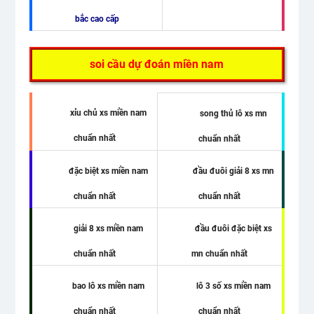
bắc cao cấp
soi cầu dự đoán miền nam
xỉu chủ xs miền nam
song thủ lô xs mn
chuẩn nhất
chuẩn nhất
đặc biệt xs miền nam
đầu đuôi giải 8 xs mn
chuẩn nhất
chuẩn nhất
giải 8 xs miền nam
đầu đuôi đặc biệt xs
chuẩn nhất
mn chuẩn nhất
bao lô xs miền nam
lô 3 số xs miền nam
chuẩn nhất
chuẩn nhất