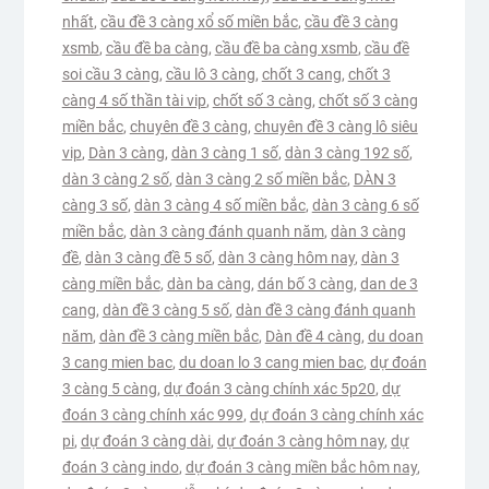
nhất
,
cầu đề 3 càng xổ số miền bắc
,
cầu đề 3 càng
xsmb
,
cầu đề ba càng
,
cầu đề ba càng xsmb
,
cầu đề
soi cầu 3 càng
,
cầu lô 3 càng
,
chốt 3 cang
,
chốt 3
càng 4 số thần tài vip
,
chốt số 3 càng
,
chốt số 3 càng
miền bắc
,
chuyên đề 3 càng
,
chuyên đề 3 càng lô siêu
vip
,
Dàn 3 càng
,
dàn 3 càng 1 số
,
dàn 3 càng 192 số
,
dàn 3 càng 2 số
,
dàn 3 càng 2 số miền bắc
,
DÀN 3
càng 3 số
,
dàn 3 càng 4 số miền bắc
,
dàn 3 càng 6 số
miền bắc
,
dàn 3 càng đánh quanh năm
,
dàn 3 càng
đề
,
dàn 3 càng đề 5 số
,
dàn 3 càng hôm nay
,
dàn 3
càng miền bắc
,
dàn ba càng
,
dán bố 3 càng
,
dan de 3
cang
,
dàn đề 3 càng 5 số
,
dàn đề 3 càng đánh quanh
năm
,
dàn đề 3 càng miền bắc
,
Dàn đề 4 càng
,
du doan
3 cang mien bac
,
du doan lo 3 cang mien bac
,
dự đoán
3 càng 5 càng
,
dự đoán 3 càng chính xác 5p20
,
dự
đoán 3 càng chính xác 999
,
dự đoán 3 càng chính xác
pi
,
dự đoán 3 càng dài
,
dự đoán 3 càng hôm nay
,
dự
đoán 3 càng indo
,
dự đoán 3 càng miền bắc hôm nay
,