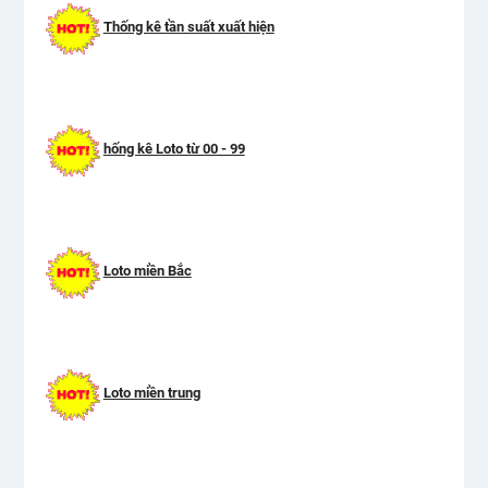
Thống kê tần suất xuất hiện
hống kê Loto từ 00 - 99
Loto miền Bắc
Loto miền trung