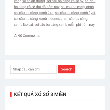
càng xổ số ăn thông
,
soi cầu ba càng xổ số py
,
soi cầu
ba càng xổ số thủ đô hôm nay
,
soi cau ba cang xsmb
,
soi cầu ba càng xsmb 24h
,
soi cầu ba càng xsmb âyet
,
soi cầu ba càng xsmb indonesia
,
soi cầu ba càng
xsmb lào cai
,
soi cầu ba càng xsmb miễn phí hôm nay
90 Comments
Search
KẾT QUẢ XỔ SỐ 3 MIỀN