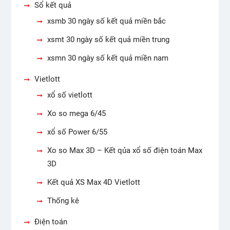
Sổ kết quả
xsmb 30 ngày số kết quả miền bắc
xsmt 30 ngày số kết quả miền trung
xsmn 30 ngày số kết quả miền nam
Vietlott
xổ số vietlott
Xo so mega 6/45
xổ số Power 6/55
Xo so Max 3D – Kết qủa xổ số điện toán Max
3D
Kết quả XS Max 4D Vietlott
Thống kê
Điện toán