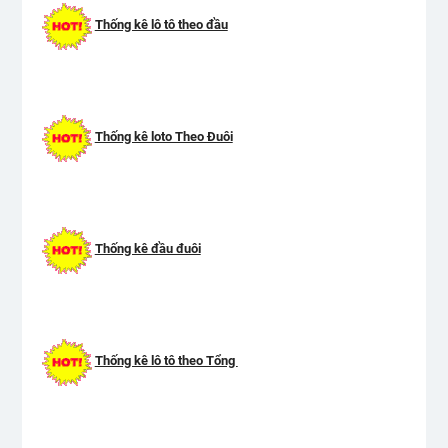
Thống kê lô tô theo đầu
Thống kê loto Theo Đuôi
Thống kê đầu đuôi
Thống kê lô tô theo Tổng