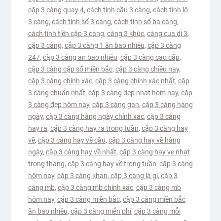
cặp 3 càng quay 4
,
cách tính cầu 3 càng
,
cách tính lô
3 càng
,
cách tính số 3 càng
,
cách tính số ba càng
,
cách tính tiền cặp 3 càng
,
càng 3 khúc
,
càng cua dì 3
,
cặp 3 càng
,
cặp 3 càng 1 ăn bao nhiêu
,
cặp 3 càng
247
,
cặp 3 càng an bao nhiêu
,
cặp 3 càng cao cấp
,
cặp 3 càng cặp số miền bắc
,
cặp 3 càng chiều nay
,
cặp 3 càng chính xác
,
cặp 3 càng chính xác nhất
,
cặp
3 càng chuẩn nhất
,
cặp 3 càng dep nhat hom nay
,
cặp
3 càng đẹp hôm nay
,
cặp 3 càng gan
,
cặp 3 càng hàng
ngày
,
cặp 3 càng hàng ngày chính xác
,
cặp 3 càng
hay ra
,
cặp 3 càng hay ra trong tuần
,
cặp 3 càng hay
về
,
cặp 3 càng hay về cầu
,
cặp 3 càng hay về hàng
ngày
,
cặp 3 càng hay về nhất
,
cặp 3 càng hay ve nhat
trong thang
,
cặp 3 càng hay về trong tuần
,
cặp 3 càng
hôm nay
,
cặp 3 càng khan
,
cặp 3 càng là gì
,
cặp 3
càng mb
,
cặp 3 càng mb chính xác
,
cặp 3 càng mb
hôm nay
,
cặp 3 càng miền bắc
,
cặp 3 càng miền bắc
ăn bao nhiêu
,
cặp 3 càng miễn phí
,
cặp 3 càng mỗi