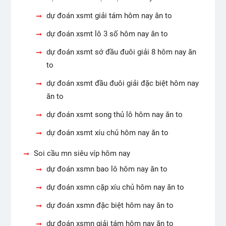
dự đoán xsmt giải tám hôm nay ăn to
dự đoán xsmt lô 3 số hôm nay ăn to
dự đoán xsmt sớ đầu đuôi giải 8 hôm nay ăn
to
dự đoán xsmt đầu đuôi giải đặc biệt hôm nay
ăn to
dự đoán xsmt song thủ lô hôm nay ăn to
dự đoán xsmt xíu chủ hôm nay ăn to
Soi cầu mn siêu víp hôm nay
dự đoán xsmn bao lô hôm nay ăn to
dự đoán xsmn cặp xíu chủ hôm nay ăn to
dự đoán xsmn đặc biệt hôm nay ăn to
dự đoán xsmn giải tám hôm nay ăn to