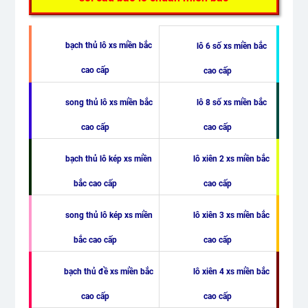
bạch thủ lô xs miền bắc
lô 6 số xs miền bắc
cao cấp
cao cấp
song thủ lô xs miền bắc
lô 8 số xs miền bắc
cao cấp
cao cấp
bạch thủ lô kép xs miền
lô xiên 2 xs miền bắc
bắc cao cấp
cao cấp
song thủ lô kép xs miền
lô xiên 3 xs miền bắc
bắc cao cấp
cao cấp
bạch thủ đề xs miền bắc
lô xiên 4 xs miền bắc
cao cấp
cao cấp