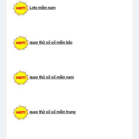
Loto miền nam
quay thử xổ số miền bắc
quay thử xổ số miền nam
quay thử xổ số miền trung