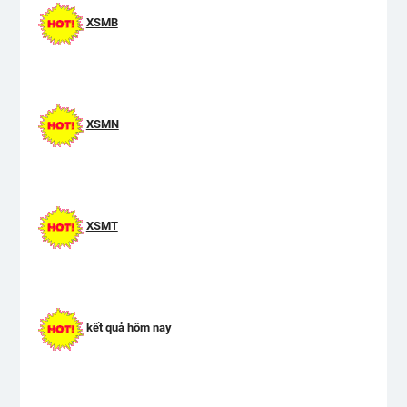
XSMB
XSMN
XSMT
kết quả hôm nay