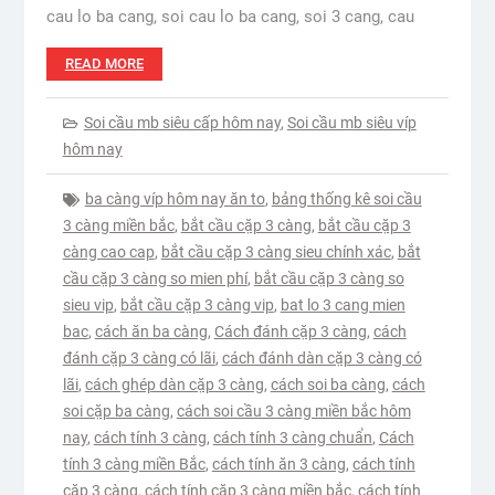
cau lo ba cang, soi cau lo ba cang, soi 3 cang, cau
READ MORE
Soi cầu mb siêu cấp hôm nay
,
Soi cầu mb siêu víp
hôm nay
ba càng víp hôm nay ăn to
,
bảng thống kê soi cầu
3 càng miền bắc
,
bắt cầu cặp 3 càng
,
bắt cầu cặp 3
càng cao cap
,
bắt cầu cặp 3 càng sieu chính xác
,
bắt
cầu cặp 3 càng so mien phí
,
bắt cầu cặp 3 càng so
sieu vip
,
bắt cầu cặp 3 càng vip
,
bat lo 3 cang mien
bac
,
cách ăn ba càng
,
Cách đánh cặp 3 càng
,
cách
đánh cặp 3 càng có lãi
,
cách đánh dàn cặp 3 càng có
lãi
,
cách ghép dàn cặp 3 càng
,
cách soi ba càng
,
cách
soi cặp ba càng
,
cách soi cầu 3 càng miền bắc hôm
nay
,
cách tính 3 càng
,
cách tính 3 càng chuẩn
,
Cách
tính 3 càng miền Bắc
,
cách tính ăn 3 càng
,
cách tính
cặp 3 càng
,
cách tính cặp 3 càng miền bắc
,
cách tính