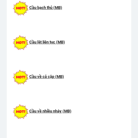
Cầu bạch thủ (MB)
Cầu lật liên tục (MB)
Cầu về cả cặp (MB)
Cầu về nhiều nháy (MB)