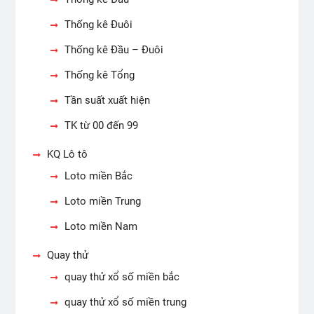
Thống kê Đuôi
Thống kê Đầu – Đuôi
Thống kê Tổng
Tần suất xuất hiện
TK từ 00 đến 99
KQ Lô tô
Loto miền Bắc
Loto miền Trung
Loto miền Nam
Quay thử
quay thử xổ số miền bắc
quay thử xổ số miền trung