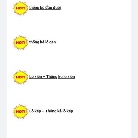
thống kê đầu đuôi
thống kê lô gan
Lô xiên – Thống kê lô xiên
Lô kép – Thống kê lô kép