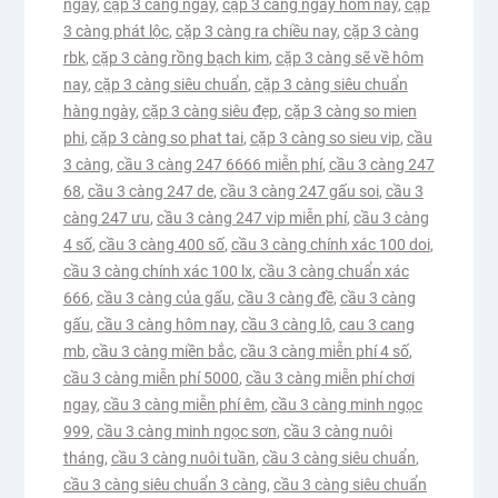
ngày
,
cặp 3 càng ngày
,
cặp 3 càng ngày hôm nay
,
cặp
3 càng phát lộc
,
cặp 3 càng ra chiều nay
,
cặp 3 càng
rbk
,
cặp 3 càng rồng bạch kim
,
cặp 3 càng sẽ về hôm
nay
,
cặp 3 càng siêu chuẩn
,
cặp 3 càng siêu chuẩn
hàng ngày
,
cặp 3 càng siêu đẹp
,
cặp 3 càng so mien
phi
,
cặp 3 càng so phat tai
,
cặp 3 càng so sieu vip
,
cầu
3 càng
,
cầu 3 càng 247 6666 miễn phí
,
cầu 3 càng 247
68
,
cầu 3 càng 247 de
,
cầu 3 càng 247 gấu soi
,
cầu 3
càng 247 ưu
,
cầu 3 càng 247 vip miễn phí
,
cầu 3 càng
4 số
,
cầu 3 càng 400 số
,
cầu 3 càng chính xác 100 doi
,
cầu 3 càng chính xác 100 lx
,
cầu 3 càng chuẩn xác
666
,
cầu 3 càng của gấu
,
cầu 3 càng đề
,
cầu 3 càng
gấu
,
cầu 3 càng hôm nay
,
cầu 3 càng lô
,
cau 3 cang
mb
,
cầu 3 càng miền bắc
,
cầu 3 càng miễn phí 4 số
,
cầu 3 càng miễn phí 5000
,
cầu 3 càng miễn phí chơi
ngay
,
cầu 3 càng miễn phí êm
,
cầu 3 càng minh ngọc
999
,
cầu 3 càng minh ngọc sơn
,
cầu 3 càng nuôi
tháng
,
cầu 3 càng nuôi tuần
,
cầu 3 càng siêu chuẩn
,
cầu 3 càng siêu chuẩn 3 càng
,
cầu 3 càng siêu chuẩn