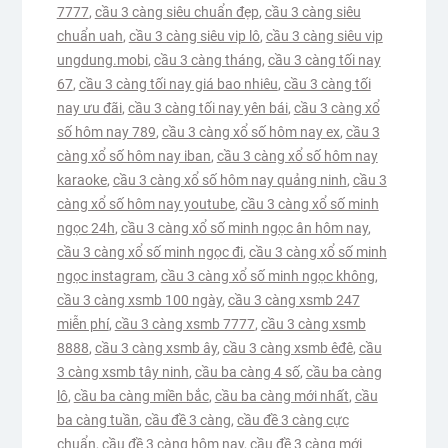
7777
,
cầu 3 càng siêu chuẩn đẹp
,
cầu 3 càng siêu
chuẩn uah
,
cầu 3 càng siêu vip lô
,
cầu 3 càng siêu vip
ungdung.mobi
,
cầu 3 càng tháng
,
cầu 3 càng tối nay
67
,
cầu 3 càng tối nay giá bao nhiêu
,
cầu 3 càng tối
nay ưu đãi
,
cầu 3 càng tối nay yên bái
,
cầu 3 càng xổ
số hôm nay 789
,
cầu 3 càng xổ số hôm nay ex
,
cầu 3
càng xổ số hôm nay iban
,
cầu 3 càng xổ số hôm nay
karaoke
,
cầu 3 càng xổ số hôm nay quảng ninh
,
cầu 3
càng xổ số hôm nay youtube
,
cầu 3 càng xổ số minh
ngọc 24h
,
cầu 3 càng xổ số minh ngọc ân hôm nay
,
cầu 3 càng xổ số minh ngọc đi
,
cầu 3 càng xổ số minh
ngọc instagram
,
cầu 3 càng xổ số minh ngọc không
,
cầu 3 càng xsmb 100 ngày
,
cầu 3 càng xsmb 247
miễn phí
,
cầu 3 càng xsmb 7777
,
cầu 3 càng xsmb
8888
,
cầu 3 càng xsmb ây
,
cầu 3 càng xsmb êđê
,
cầu
3 càng xsmb tây ninh
,
cầu ba càng 4 số
,
cầu ba càng
lô
,
cầu ba càng miền bắc
,
cầu ba càng mới nhất
,
cầu
ba càng tuần
,
cầu đề 3 càng
,
cầu đề 3 càng cực
chuẩn
,
cầu đề 3 càng hôm nay
,
cầu đề 3 càng mới