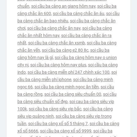
chuẩn
,
soi cầu ba càng an giang hôm nay
,
soi cầu ba
càng chắc ăn 600
,
soi cầu ba càng chắc ăn âu
,
soi cầu
ba càng chắc ăn bao nhiêu
,
soi cầu ba càng chắc ăn
chơi
,
soi cầu ba càng chắc ăn nay
,
soi cầu ba càng
chắc ăn nhất hôm nay
,
soi cầu ba càng chắc ăn ra
nhất
,
soi cầu ba càng chắc ăn xsmb
,
soi cầu ba càng
chắc ăn yến
,
soi cầu ba càng e2 80 8c
,
soi cầu ba
càng hôm nay là gì
,
soi cầu ba càng hôm nay o union
city nj
,
soi cầu ba càng hôm nay plus
,
soi cầu ba càng
indo
,
soi cầu ba càng miễn phí 247 chính xác 100
,
soi
cầu ba càng miễn phí iphone
,
soi cầu ba càng minh
ngọc 66
,
soi cầu ba càng minh ngọc ăn tiền
,
soi cầu
ba càng rồng
,
soi cầu ba càng siêu chuẩn 00
,
soi cầu
ba càng siêu chuẩn số đẹp
,
soi cau ba càng siêu vip
100k
,
soi cầu ba càng siêu vip bắc
,
soi cầu ba càng
siêu vip quảng ninh
,
soi cầu ba càng siêu vip trong
tuần
,
soi cầu ba càng xổ số 5 tháng 7
,
soi cầu ba càng
xổ số 6666
,
soi cầu ba càng xổ số 9999
,
soi cầu ba