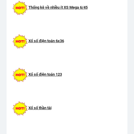
Thống kê về nhiều ít XS Mega 6/45
Xổ số điện toán 6x36
Xổ số điện toán 123
Xổ số thần tài