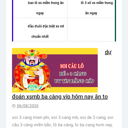
bao lô xs miền trung ăn
lô 3 số xs miền trung
ngay
ăn ngay
đầu đuôi đặc biệt xs mt
chuẩn nhất
dự
đoán xsmb ba càng víp hôm nay ăn to
06/08/2026
soi 3 cang mien phi, soi 3 cang mb, soi de 3 cang, soi
cầu 3 càng miền bắc, lô ba càng, lo ba cang hom nay,