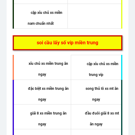
cặp xỉu chủ xs miền
nam chuẩn nhất
soi cầu lấy số víp miền trung
xỉu chủ xs miền trung ăn
cặp xỉu chủ xs miền
ngay
trung víp
đặc biệt xs miền trung ăn
song thủ lô xs mt ăn
ngay
ngay
giải 8 xs miền trung ăn
đầu đuôi giải 8 xs mt
ngay
ăn ngay