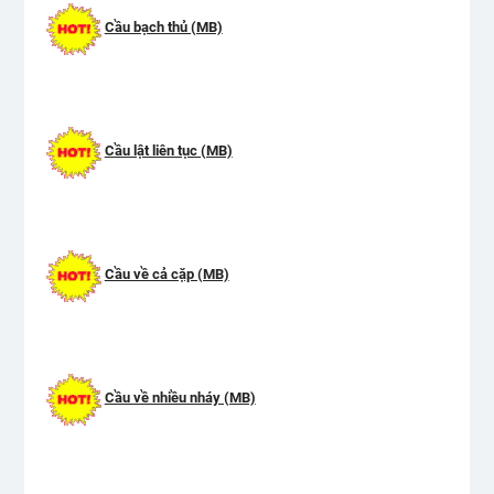
Cầu bạch thủ (MB)
Cầu lật liên tục (MB)
Cầu về cả cặp (MB)
Cầu về nhiều nháy (MB)