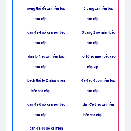
song thủ đề xs miền bắc
3 càng xs miền bắc
cao cấp
cao cấp
dàn đề 4 số xs miền bắc
3 càng 2 số miền bắc
cao cấp
cao cấp
dàn lô 4 số xs miền bắc
lô 10 số miền bắc cao
cao cấp
cấp víp
bạch thủ lô 2 nháy miền
đề đầu đuôi miền bắc
bắc cao cấp
cao cấp
dàn đề 6 số xs miền bắc
dàn đề 8 số xs miền
cao cấp
bắc cao cấp
dàn đề 10 số xs miền