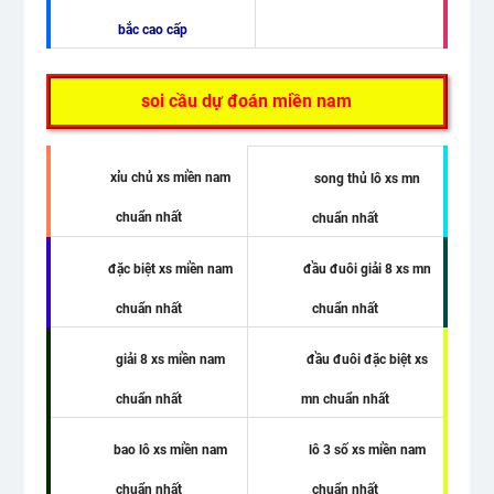
bắc cao cấp
soi cầu dự đoán miền nam
xỉu chủ xs miền nam
song thủ lô xs mn
chuẩn nhất
chuẩn nhất
đặc biệt xs miền nam
đầu đuôi giải 8 xs mn
chuẩn nhất
chuẩn nhất
giải 8 xs miền nam
đầu đuôi đặc biệt xs
chuẩn nhất
mn chuẩn nhất
bao lô xs miền nam
lô 3 số xs miền nam
chuẩn nhất
chuẩn nhất