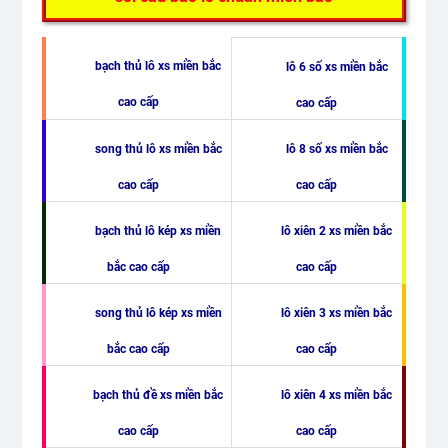
bạch thủ lô xs miền bắc
lô 6 số xs miền bắc
cao cấp
cao cấp
song thủ lô xs miền bắc
lô 8 số xs miền bắc
cao cấp
cao cấp
bạch thủ lô kép xs miền
lô xiên 2 xs miền bắc
bắc cao cấp
cao cấp
song thủ lô kép xs miền
lô xiên 3 xs miền bắc
bắc cao cấp
cao cấp
bạch thủ đề xs miền bắc
lô xiên 4 xs miền bắc
cao cấp
cao cấp