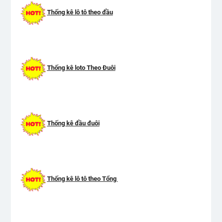
Thống kê lô tô theo đầu
Thống kê loto Theo Đuôi
Thống kê đầu đuôi
Thống kê lô tô theo Tổng