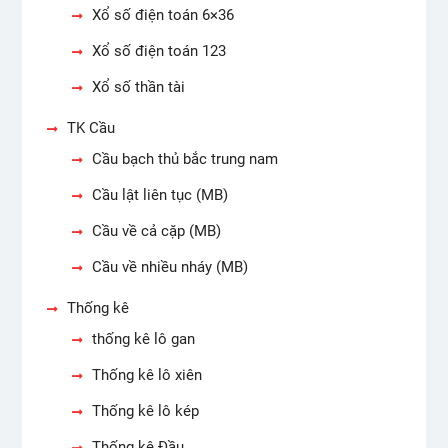
Xổ số điện toán 6×36
Xổ số điện toán 123
Xổ số thần tài
TK Cầu
Cầu bạch thủ bắc trung nam
Cầu lật liên tục (MB)
Cầu về cả cặp (MB)
Cầu về nhiều nháy (MB)
Thống kê
thống kê lô gan
Thống kê lô xiên
Thống kê lô kép
Thống kê Đầu