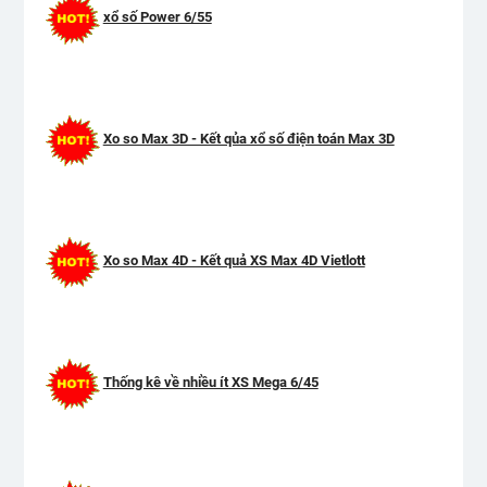
xổ số Power 6/55
Xo so Max 3D - Kết qủa xổ số điện toán Max 3D
Xo so Max 4D - Kết quả XS Max 4D Vietlott
Thống kê về nhiều ít XS Mega 6/45