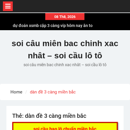
Skip
08 Th8, 2026
to
dự đoán xsmb cặp 3 càng víp hôm nay ăn to
content
dự đoán xsmb dàn đề 4 con hôm nay ăn to
dự đoán xsmb dàn đề 8 con hôm nay ăn to
soi câu miên bac chinh xac
nhât – soi cầu lô tô
soi câu miên bac chinh xac nhât – soi cầu lô tô
Home
dàn đề 3 càng miền bắc
Thẻ:
dàn đề 3 càng miền bắc
soi cầu bao lô chuẩn miền bắc