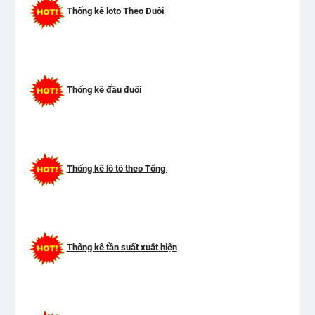
Thống kê loto Theo Đuôi
Thống kê đầu đuôi
Thống kê lô tô theo Tổng
Thống kê tần suất xuất hiện