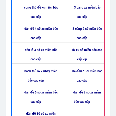
song thủ đề xs miền bắc
3 càng xs miền bắc
cao cấp
cao cấp
dàn đề 4 số xs miền bắc
3 càng 2 số miền bắc
cao cấp
cao cấp
dàn lô 4 số xs miền bắc
lô 10 số miền bắc cao
cao cấp
cấp víp
bạch thủ lô 2 nháy miền
đề đầu đuôi miền bắc
bắc cao cấp
cao cấp
dàn đề 6 số xs miền bắc
dàn đề 8 số xs miền
cao cấp
bắc cao cấp
dàn đề 10 số xs miền