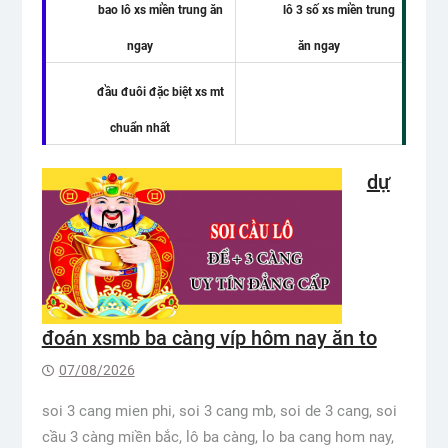
bao lô xs miền trung ăn
lô 3 số xs miền trung
ngay
ăn ngay
đầu đuôi đặc biệt xs mt
chuẩn nhất
dự
đoán xsmb ba càng víp hôm nay ăn to
07/08/2026
soi 3 cang mien phi, soi 3 cang mb, soi de 3 cang, soi
cầu 3 càng miền bắc, lô ba càng, lo ba cang hom nay,