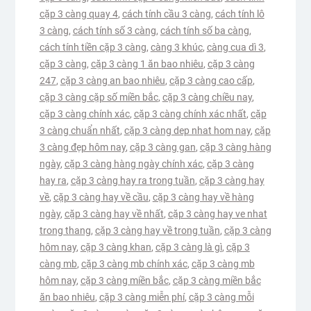
cặp 3 càng quay 4
,
cách tính cầu 3 càng
,
cách tính lô
3 càng
,
cách tính số 3 càng
,
cách tính số ba càng
,
cách tính tiền cặp 3 càng
,
càng 3 khúc
,
càng cua dì 3
,
cặp 3 càng
,
cặp 3 càng 1 ăn bao nhiêu
,
cặp 3 càng
247
,
cặp 3 càng an bao nhiêu
,
cặp 3 càng cao cấp
,
cặp 3 càng cặp số miền bắc
,
cặp 3 càng chiều nay
,
cặp 3 càng chính xác
,
cặp 3 càng chính xác nhất
,
cặp
3 càng chuẩn nhất
,
cặp 3 càng dep nhat hom nay
,
cặp
3 càng đẹp hôm nay
,
cặp 3 càng gan
,
cặp 3 càng hàng
ngày
,
cặp 3 càng hàng ngày chính xác
,
cặp 3 càng
hay ra
,
cặp 3 càng hay ra trong tuần
,
cặp 3 càng hay
về
,
cặp 3 càng hay về cầu
,
cặp 3 càng hay về hàng
ngày
,
cặp 3 càng hay về nhất
,
cặp 3 càng hay ve nhat
trong thang
,
cặp 3 càng hay về trong tuần
,
cặp 3 càng
hôm nay
,
cặp 3 càng khan
,
cặp 3 càng là gì
,
cặp 3
càng mb
,
cặp 3 càng mb chính xác
,
cặp 3 càng mb
hôm nay
,
cặp 3 càng miền bắc
,
cặp 3 càng miền bắc
ăn bao nhiêu
,
cặp 3 càng miễn phí
,
cặp 3 càng mỗi