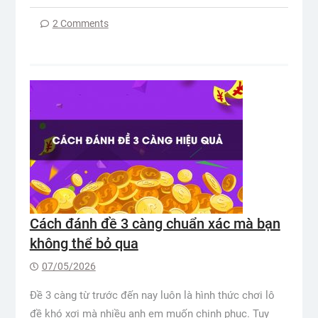
2 Comments
Cách đánh đề 3 càng chuẩn xác mà bạn
không thể bỏ qua
07/05/2026
Đề 3 càng từ trước đến nay luôn là hình thức chơi lô
đề khó xơi mà nhiều anh em muốn chinh phục. Tuy