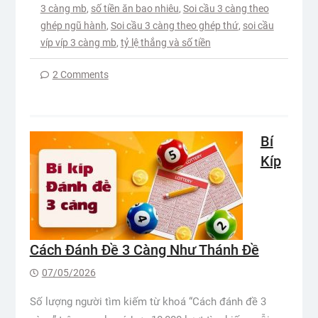
3 càng mb
,
số tiền ăn bao nhiêu
,
Soi cầu 3 càng theo
ghép ngũ hành
,
Soi cầu 3 càng theo ghép thứ
,
soi cầu
víp víp 3 càng mb
,
tỷ lệ thắng và số tiền
2 Comments
Bí
Kíp
Cách Đánh Đề 3 Càng Như Thánh Đề
07/05/2026
Số lượng người tìm kiếm từ khoá “Cách đánh đề 3