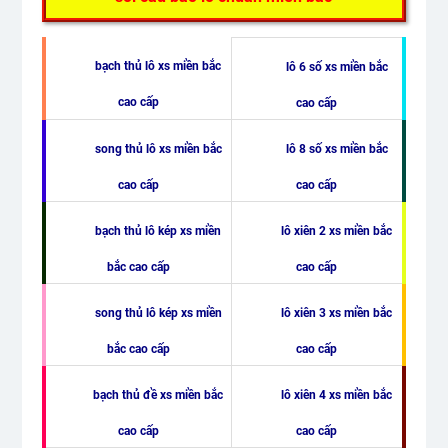
bạch thủ lô xs miền bắc
lô 6 số xs miền bắc
cao cấp
cao cấp
song thủ lô xs miền bắc
lô 8 số xs miền bắc
cao cấp
cao cấp
bạch thủ lô kép xs miền
lô xiên 2 xs miền bắc
bắc cao cấp
cao cấp
song thủ lô kép xs miền
lô xiên 3 xs miền bắc
bắc cao cấp
cao cấp
bạch thủ đề xs miền bắc
lô xiên 4 xs miền bắc
cao cấp
cao cấp