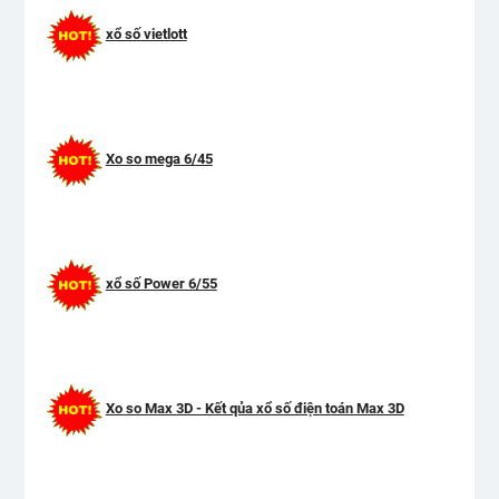
xổ số vietlott
Xo so mega 6/45
xổ số Power 6/55
Xo so Max 3D - Kết qủa xổ số điện toán Max 3D