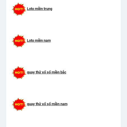
Loto miền trung
Loto miền nam
quay thử xổ số miền bắc
quay thử xổ số miền nam