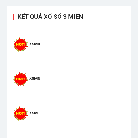
KẾT QUẢ XỔ SỐ 3 MIỀN
XSMB
XSMN
XSMT