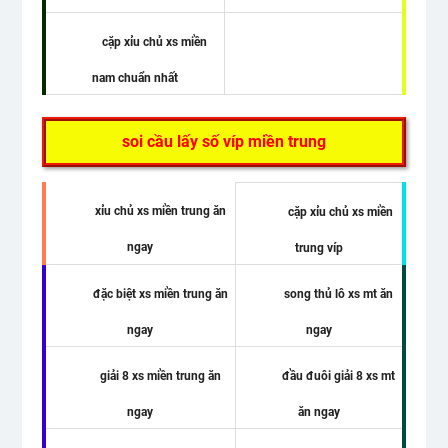
cặp xỉu chủ xs miền
nam chuẩn nhất
soi cầu lấy số víp miền trung
xỉu chủ xs miền trung ăn
cặp xỉu chủ xs miền
ngay
trung víp
đặc biệt xs miền trung ăn
song thủ lô xs mt ăn
ngay
ngay
giải 8 xs miền trung ăn
đầu đuôi giải 8 xs mt
ngay
ăn ngay