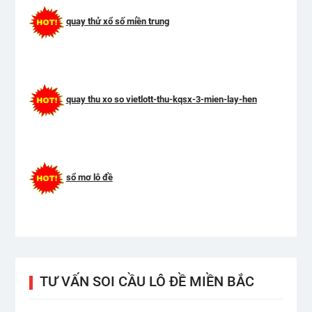
quay thử xổ số miền trung
quay thu xo so vietlott-thu-kqsx-3-mien-lay-hen
sổ mơ lô đề
TƯ VẤN SOI CẦU LÔ ĐỀ MIỀN BẮC