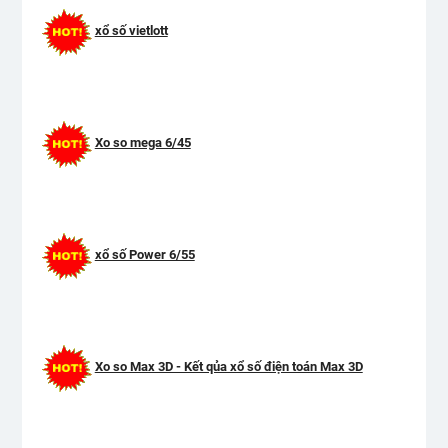
xổ số vietlott
Xo so mega 6/45
xổ số Power 6/55
Xo so Max 3D - Kết qủa xổ số điện toán Max 3D