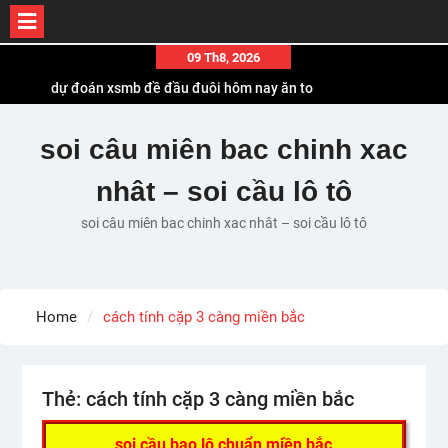
Skip
09 Th8, 2026
to
dự đoán xsmb đề đầu đuôi hôm nay ăn to
content
dự đoán xsmb song thủ lô hôm nay ăn to
dự đoán xsmb dàn đề 8 con hôm nay ăn to
soi câu miên bac chinh xac
nhât – soi cầu lô tô
soi câu miên bac chinh xac nhât – soi cầu lô tô
Home
cách tính cặp 3 càng miền bắc
Thẻ:
cách tính cặp 3 càng miền bắc
soi cầu bao lô chuẩn miền bắc