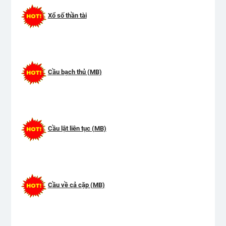
Xổ số thần tài
Cầu bạch thủ (MB)
Cầu lật liên tục (MB)
Cầu về cả cặp (MB)