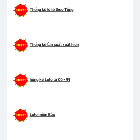
Thống kê lô tô theo Tổng
Thống kê tần suất xuất hiện
hống kê Loto từ 00 - 99
Loto miền Bắc