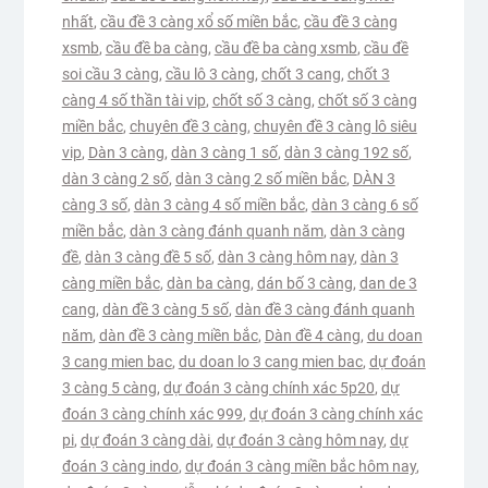
nhất
,
cầu đề 3 càng xổ số miền bắc
,
cầu đề 3 càng
xsmb
,
cầu đề ba càng
,
cầu đề ba càng xsmb
,
cầu đề
soi cầu 3 càng
,
cầu lô 3 càng
,
chốt 3 cang
,
chốt 3
càng 4 số thần tài vip
,
chốt số 3 càng
,
chốt số 3 càng
miền bắc
,
chuyên đề 3 càng
,
chuyên đề 3 càng lô siêu
vip
,
Dàn 3 càng
,
dàn 3 càng 1 số
,
dàn 3 càng 192 số
,
dàn 3 càng 2 số
,
dàn 3 càng 2 số miền bắc
,
DÀN 3
càng 3 số
,
dàn 3 càng 4 số miền bắc
,
dàn 3 càng 6 số
miền bắc
,
dàn 3 càng đánh quanh năm
,
dàn 3 càng
đề
,
dàn 3 càng đề 5 số
,
dàn 3 càng hôm nay
,
dàn 3
càng miền bắc
,
dàn ba càng
,
dán bố 3 càng
,
dan de 3
cang
,
dàn đề 3 càng 5 số
,
dàn đề 3 càng đánh quanh
năm
,
dàn đề 3 càng miền bắc
,
Dàn đề 4 càng
,
du doan
3 cang mien bac
,
du doan lo 3 cang mien bac
,
dự đoán
3 càng 5 càng
,
dự đoán 3 càng chính xác 5p20
,
dự
đoán 3 càng chính xác 999
,
dự đoán 3 càng chính xác
pi
,
dự đoán 3 càng dài
,
dự đoán 3 càng hôm nay
,
dự
đoán 3 càng indo
,
dự đoán 3 càng miền bắc hôm nay
,