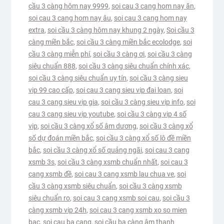
cầu 3 càng hôm nay 9999
,
soi cau 3 cang hom nay ăn
,
soi cau 3 cang hom nay âu
,
soi cau 3 cang hom nay
extra
,
soi cầu 3 càng hôm nay khung 2 ngày
,
Soi cầu 3
càng miền bắc
,
soi cầu 3 càng miền bắc ecolodge
,
soi
cầu 3 càng miễn phí
,
soi cầu 3 càng ơi
,
soi cầu 3 càng
siêu chuẩn 888
,
soi cầu 3 càng siêu chuẩn chính xác
,
soi cầu 3 càng siêu chuẩn uy tín
,
soi cầu 3 càng sieu
vip 99 cao cấp
,
soi cau 3 cang sieu vip đai loan
,
soi
cau 3 cang sieu vip gia
,
soi cầu 3 càng sieu vip info
,
soi
cau 3 cang sieu vip youtube
,
soi cầu 3 càng vip 4 số
vip
,
soi cầu 3 càng xổ số âm dương
,
soi cầu 3 càng xổ
số dự đoán miền bắc
,
soi cầu 3 càng xổ số lô đề miền
bắc
,
soi cầu 3 càng xổ số quảng ngãi
,
soi cau 3 cang
xsmb 3s
,
soi cầu 3 càng xsmb chuẩn nhất
,
soi cau 3
cang xsmb đề
,
soi cau 3 cang xsmb lau chua ve
,
soi
cầu 3 càng xsmb siêu chuẩn
,
soi cầu 3 càng xsmb
siêu chuẩn ro
,
soi cau 3 cang xsmb soi cau
,
soi cầu 3
càng xsmb vip 24h
,
soi cau 3 cang xsmb xo so mien
bac
,
soi cau ba cang
,
soi cầu ba càng âm thanh