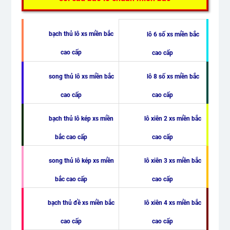
bạch thủ lô xs miền bắc
lô 6 số xs miền bắc
cao cấp
cao cấp
song thủ lô xs miền bắc
lô 8 số xs miền bắc
cao cấp
cao cấp
bạch thủ lô kép xs miền
lô xiên 2 xs miền bắc
bắc cao cấp
cao cấp
song thủ lô kép xs miền
lô xiên 3 xs miền bắc
bắc cao cấp
cao cấp
bạch thủ đề xs miền bắc
lô xiên 4 xs miền bắc
cao cấp
cao cấp