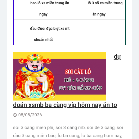
bao lô xs miền trung ăn
lô 3 số xs miền trung
ngay
ăn ngay
đầu đuôi đặc biệt xs mt
chuẩn nhất
dự
đoán xsmb ba càng víp hôm nay ăn to
08/08/2026
soi 3 cang mien phi, soi 3 cang mb, soi de 3 cang, soi
cầu 3 càng miền bắc, lô ba càng, lo ba cang hom nay,