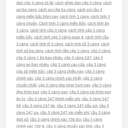
dàn cặp 3 càng có lãi
,
cách ghép dàn cặp 3 càng
,
cách
soi ba càng
,
cách soi cặp ba càng
,
cách soi cầu 3
càng miền bắc hôm nay
,
cách tính 3 càng
,
cách tính 3
càng chuẩn
,
Cách tính 3 càng miền Bắc
,
cách tính ăn
3 càng
,
cách tính cặp 3 càng
,
cách tính cặp 3 càng
miền bắc
,
cách tính cặp 3 càng quay 4
,
cách tính cầu
3 càng
,
cách tính lô 3 càng
,
cách tính số 3 càng
,
cách
tính số ba càng
,
cách tính tiền cặp 3 càng
,
cặp 3 càng
,
cặp 3 càng 1 ăn bao nhiêu
,
cặp 3 càng 247
,
cặp 3
càng an bao nhiêu
,
cặp 3 càng cao cấp
,
cặp 3 càng
cặp số miền bắc
,
cặp 3 càng chiều nay
,
cặp 3 càng
chính xác
,
cặp 3 càng chính xác nhất
,
cặp 3 càng
chuẩn nhất
,
cặp 3 càng dep nhat hom nay
,
cặp 3 càng
đẹp hôm nay
,
cặp 3 càng gan
,
cặp 3 càng víp hôm nay
ăn to
,
cầu 3 càng 247 6666 miễn phí
,
cầu 3 càng 247
68
,
cầu 3 càng 247 de
,
cầu 3 càng 247 gấu soi
,
cầu 3
càng 247 ưu
,
cầu 3 càng 247 vip miễn phí
,
cầu 3 càng
400 số
,
cầu 3 càng chính xác 100 doi
,
cầu 3 càng
chính xác 100 lx
,
cầu 3 càng chuẩn xác 666
,
cầu 3