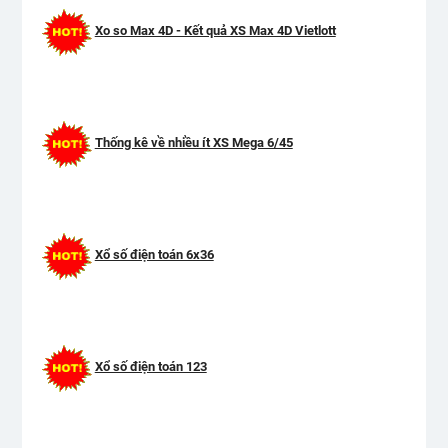
Xo so Max 4D - Kết quả XS Max 4D Vietlott
Thống kê về nhiều ít XS Mega 6/45
Xổ số điện toán 6x36
Xổ số điện toán 123