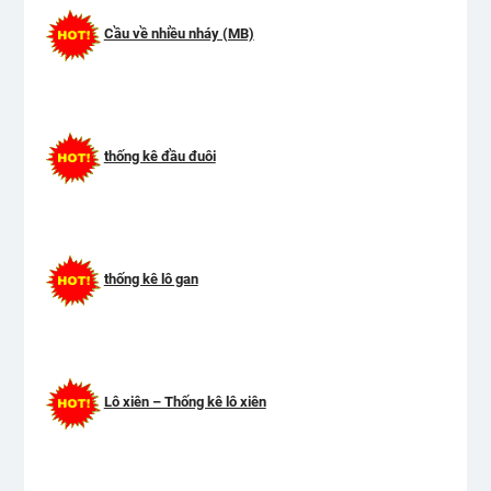
Cầu về nhiều nháy (MB)
thống kê đầu đuôi
thống kê lô gan
Lô xiên – Thống kê lô xiên