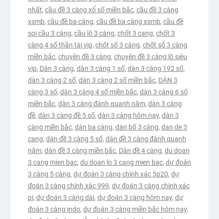
nhất
,
cầu đề 3 càng xổ số miền bắc
,
cầu đề 3 càng
xsmb
,
cầu đề ba càng
,
cầu đề ba càng xsmb
,
cầu đề
soi cầu 3 càng
,
cầu lô 3 càng
,
chốt 3 cang
,
chốt 3
càng 4 số thần tài vip
,
chốt số 3 càng
,
chốt số 3 càng
miền bắc
,
chuyên đề 3 càng
,
chuyên đề 3 càng lô siêu
vip
,
Dàn 3 càng
,
dàn 3 càng 1 số
,
dàn 3 càng 192 số
,
dàn 3 càng 2 số
,
dàn 3 càng 2 số miền bắc
,
DÀN 3
càng 3 số
,
dàn 3 càng 4 số miền bắc
,
dàn 3 càng 6 số
miền bắc
,
dàn 3 càng đánh quanh năm
,
dàn 3 càng
đề
,
dàn 3 càng đề 5 số
,
dàn 3 càng hôm nay
,
dàn 3
càng miền bắc
,
dàn ba càng
,
dán bố 3 càng
,
dan de 3
cang
,
dàn đề 3 càng 5 số
,
dàn đề 3 càng đánh quanh
năm
,
dàn đề 3 càng miền bắc
,
Dàn đề 4 càng
,
du doan
3 cang mien bac
,
du doan lo 3 cang mien bac
,
dự đoán
3 càng 5 càng
,
dự đoán 3 càng chính xác 5p20
,
dự
đoán 3 càng chính xác 999
,
dự đoán 3 càng chính xác
pi
,
dự đoán 3 càng dài
,
dự đoán 3 càng hôm nay
,
dự
đoán 3 càng indo
,
dự đoán 3 càng miền bắc hôm nay
,