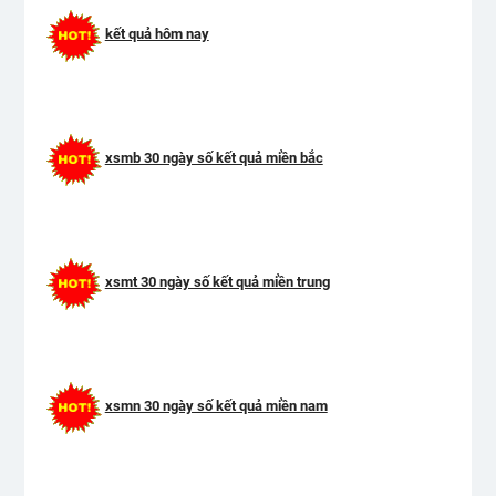
kết quả hôm nay
xsmb 30 ngày số kết quả miền bắc
xsmt 30 ngày số kết quả miền trung
xsmn 30 ngày số kết quả miền nam