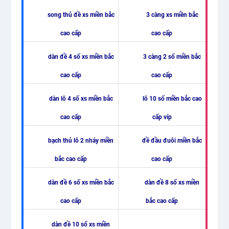
song thủ đề xs miền bắc
3 càng xs miền bắc
cao cấp
cao cấp
dàn đề 4 số xs miền bắc
3 càng 2 số miền bắc
cao cấp
cao cấp
dàn lô 4 số xs miền bắc
lô 10 số miền bắc cao
cao cấp
cấp víp
bạch thủ lô 2 nháy miền
đề đầu đuôi miền bắc
bắc cao cấp
cao cấp
dàn đề 6 số xs miền bắc
dàn đề 8 số xs miền
cao cấp
bắc cao cấp
dàn đề 10 số xs miền