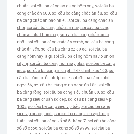
chuẩn
,
soi cầu ba càng an giang hôm nay
,
soi cầu ba
càng chắc ăn 600
,
soi cầu ba càng chắc ăn âu
,
soi cầu
ba càng chắc ăn bao nhiêu
,
soi cầu ba càng chắc ăn
chơi
,
soi cầu ba càng chắc ăn nay
,
soi cầu ba càng
chắc ăn nhất hôm nay
,
soi cầu ba càng chắc ăn ra
nhất
,
soi cầu ba càng chắc ăn xsmb
,
soi cầu ba càng
chắc ăn yến
,
soi cầu ba càng e2 80 8c
,
soi cầu ba
càng hôm nay là gì
,
soi cầu ba càng hôm nay o union
city nj
,
soi cầu ba càng hôm nay plus
,
soi cầu ba càng
indo
,
soi cầu ba càng miễn phí 247 chính xác 100
,
soi
cầu ba càng miễn phí iphone
,
soi cầu ba càng minh
ngọc 66
,
soi cầu ba càng minh ngọc ăn tiền
,
soi cầu
ba càng rồng
,
soi cầu ba càng siêu chuẩn 00
,
soi cầu
ba càng siêu chuẩn số đẹp
,
soi cau ba càng siêu vip
100k
,
soi cầu ba càng siêu vip bắc
,
soi cầu ba càng
siêu vip quảng ninh
,
soi cầu ba càng siêu vip trong
tuần
,
soi cầu ba càng xổ số 5 tháng 7
,
soi cầu ba càng
xổ số 6666
,
soi cầu ba càng xổ số 9999
,
soi cầu ba