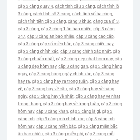
cặp 3 càng quay 4
,
cách tính cầu 3 càng
,
cách tính lô
3 càng
,
cách tính số 3 càng
,
cách tính số ba càng
,
cách tính tiền cặp 3 càng
,
càng 3 khúc
,
càng cua dì 3
,
cặp 3 càng
,
cặp 3 càng 1 ăn bao nhiêu
,
cặp 3 càng
247
,
cặp 3 càng an bao nhiêu
,
cặp 3 càng cao cấp
,
cặp 3 càng cặp số miền bắc
,
cặp 3 càng chiều nay
,
cặp 3 càng chính xác
,
cặp 3 càng chính xác nhất
,
cặp
3 càng chuẩn nhất
,
cặp 3 càng dep nhat hom nay
,
cặp
3 càng đẹp hôm nay
,
cặp 3 càng gan
,
cặp 3 càng hàng
ngày
,
cặp 3 càng hàng ngày chính xác
,
cặp 3 càng
hay ra
,
cặp 3 càng hay ra trong tuần
,
cặp 3 càng hay
về
,
cặp 3 càng hay về cầu
,
cặp 3 càng hay về hàng
ngày
,
cặp 3 càng hay về nhất
,
cặp 3 càng hay ve nhat
trong thang
,
cặp 3 càng hay về trong tuần
,
cặp 3 càng
hôm nay
,
cặp 3 càng khan
,
cặp 3 càng là gì
,
cặp 3
càng mb
,
cặp 3 càng mb chính xác
,
cặp 3 càng mb
hôm nay
,
cặp 3 càng miền bắc
,
cặp 3 càng miền bắc
ăn bao nhiêu
,
cặp 3 càng miễn phí
,
cặp 3 càng mỗi