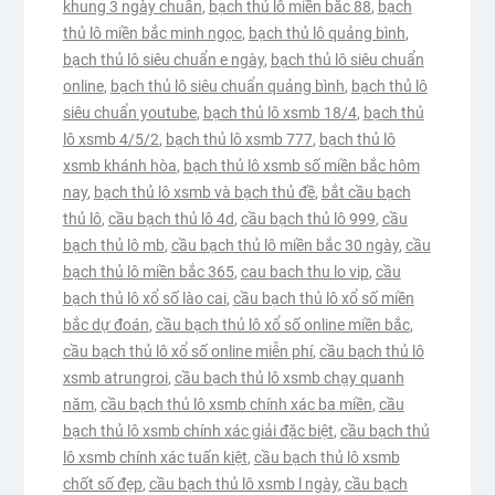
khung 3 ngày chuẩn
,
bạch thủ lô miền bắc 88
,
bạch
thủ lô miền bắc minh ngọc
,
bạch thủ lô quảng bình
,
bạch thủ lô siêu chuẩn e ngày
,
bạch thủ lô siêu chuẩn
online
,
bạch thủ lô siêu chuẩn quảng bình
,
bạch thủ lô
siêu chuẩn youtube
,
bạch thủ lô xsmb 18/4
,
bạch thủ
lô xsmb 4/5/2
,
bạch thủ lô xsmb 777
,
bạch thủ lô
xsmb khánh hòa
,
bạch thủ lô xsmb số miền bắc hôm
nay
,
bạch thủ lô xsmb và bạch thủ đề
,
bắt cầu bạch
thủ lô
,
cầu bạch thủ lô 4d
,
cầu bạch thủ lô 999
,
cầu
bạch thủ lô mb
,
cầu bạch thủ lô miền bắc 30 ngày
,
cầu
bạch thủ lô miền bắc 365
,
cau bach thu lo vip
,
cầu
bạch thủ lô xổ số lào cai
,
cầu bạch thủ lô xổ số miền
bắc dự đoán
,
cầu bạch thủ lô xổ số online miền bắc
,
cầu bạch thủ lô xổ số online miễn phí
,
cầu bạch thủ lô
xsmb atrungroi
,
cầu bạch thủ lô xsmb chạy quanh
năm
,
cầu bạch thủ lô xsmb chính xác ba miền
,
cầu
bạch thủ lô xsmb chính xác giải đặc biệt
,
cầu bạch thủ
lô xsmb chính xác tuấn kiệt
,
cầu bạch thủ lô xsmb
chốt số đẹp
,
cầu bạch thủ lô xsmb l ngày
,
cầu bạch