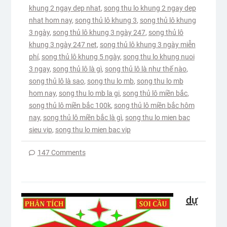
khung 2 ngay dep nhat
,
song thu lo khung 2 ngay dep
nhat hom nay
,
song thủ lô khung 3
,
song thủ lô khung
3 ngày
,
song thủ lô khung 3 ngày 247
,
song thủ lô
khung 3 ngày 247 net
,
song thủ lô khung 3 ngày miễn
phí
,
song thủ lô khung 5 ngày
,
song thu lo khung nuoi
3 ngay
,
song thủ lô là gì
,
song thủ lô là như thế nào
,
song thủ lô là sao
,
song thu lo mb
,
song thu lo mb
hom nay
,
song thu lo mb la gi
,
song thủ lô miền bắc
,
song thủ lô miền bắc 100k
,
song thủ lô miền bắc hôm
nay
,
song thủ lô miền bắc là gì
,
song thu lo mien bac
sieu vip
,
song thu lo mien bac vip
147 Comments
dự