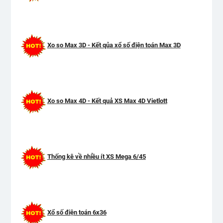
Xo so Max 3D - Kết qủa xổ số điện toán Max 3D
Xo so Max 4D - Kết quả XS Max 4D Vietlott
Thống kê về nhiều ít XS Mega 6/45
Xổ số điện toán 6x36