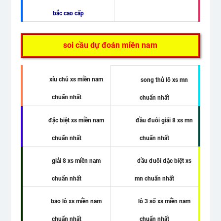
bắc cao cấp
soi cầu dự đoán miền nam
xỉu chủ xs miền nam
song thủ lô xs mn
chuẩn nhất
chuẩn nhất
đặc biệt xs miền nam
đầu đuôi giải 8 xs mn
chuẩn nhất
chuẩn nhất
giải 8 xs miền nam
đầu đuôi đặc biệt xs
chuẩn nhất
mn chuẩn nhất
bao lô xs miền nam
lô 3 số xs miền nam
chuẩn nhất
chuẩn nhất