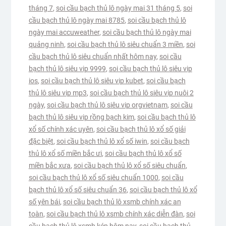
tháng 7
,
soi cầu bạch thủ lô ngày mai 31 tháng 5
,
soi
cầu bạch thủ lô ngày mai 8785
,
soi cầu bạch thủ lô
ngày mai accuweather
,
soi cầu bạch thủ lô ngày mai
quảng ninh
,
soi cầu bạch thủ lô siêu chuẩn 3 miền
,
soi
cầu bạch thủ lô siêu chuẩn nhất hôm nay
,
soi cầu
bạch thủ lô siêu vip 9999
,
soi cầu bạch thủ lô siêu vip
ios
,
soi cầu bạch thủ lô siêu vip kubet
,
soi cầu bạch
thủ lô siêu vip mp3
,
soi cầu bạch thủ lô siêu vip nuôi 2
ngày
,
soi cầu bạch thủ lô siêu vip orgvietnam
,
soi cầu
bạch thủ lô siêu vip rồng bạch kim
,
soi cầu bạch thủ lô
xổ số chính xác uyên
,
soi cầu bạch thủ lô xổ số giải
đặc biệt
,
soi cầu bạch thủ lô xổ số iwin
,
soi cầu bạch
thủ lô xổ số miền bắc ưi
,
soi cầu bạch thủ lô xổ số
miền bắc xưa
,
soi cầu bạch thủ lô xổ số siêu chuẩn
,
soi cầu bạch thủ lô xổ số siêu chuẩn 1000
,
soi cầu
bạch thủ lô xổ số siêu chuẩn 36
,
soi cầu bạch thủ lô xổ
số yên bái
,
soi cầu bạch thủ lô xsmb chính xác an
toàn
,
soi cầu bạch thủ lô xsmb chính xác diễn đàn
,
soi
cầu bạch thủ lô xsmb kép hôm nay
,
soi cầu bạch thủ