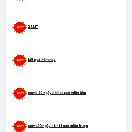
XSMT
kết quả hôm nay
xsmb 30 ngày số kết quả miền bắc
xsmt 30 ngày số kết quả miền trung