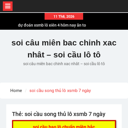
Skip
11 Th8, 2026
to
dự đoán xsmb lô xiên 4 hôm nay ăn to
content
dự đoán xsmb dàn lô 6 con hôm nay ăn to
dự đoán xsmb song thủ đề hôm nay ăn to
soi câu miên bac chinh xac
nhât – soi cầu lô tô
soi câu miên bac chinh xac nhât – soi cầu lô tô
Home
soi cầu song thủ lô xsmb 7 ngày
Thẻ:
soi cầu song thủ lô xsmb 7 ngày
soi cầu bao lô chuẩn miền bắc