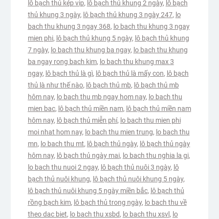
lô bạch thủ kép vip
,
lô bạch thủ khung 2 ngày
,
lô bạch
thủ khung 3 ngày
,
lô bạch thủ khung 3 ngày 247
,
lo
bach thu khung 3 ngay 368
,
lo bach thu khung 3 ngay
mien phi
,
lô bạch thủ khung 5 ngày
,
lô bạch thủ khung
7 ngày
,
lo bach thu khung ba ngay
,
lo bach thu khung
ba ngay rong bach kim
,
lo bach thu khung max 3
ngay
,
lô bạch thủ là gì
,
lô bạch thủ là mấy con
,
lô bạch
thủ là như thế nào
,
lô bạch thủ mb
,
lô bạch thủ mb
hôm nay
,
lo bach thu mb ngay hom nay
,
lo bach thu
mien bac
,
lô bạch thủ miền nam
,
lô bạch thủ miền nam
hôm nay
,
lô bạch thủ miễn phí
,
lo bach thu mien phi
moi nhat hom nay
,
lo bach thu mien trung
,
lo bach thu
mn
,
lo bach thu mt
,
lô bạch thủ ngày
,
lô bạch thủ ngày
hôm nay
,
lô bạch thủ ngày mai
,
lo bach thu nghia la gi
,
lo bach thu nuoi 2 ngay
,
lô bạch thủ nuôi 3 ngày
,
lô
bạch thủ nuôi khung
,
lô bạch thủ nuôi khung 5 ngày
,
lô bạch thủ nuôi khung 5 ngày miền bắc
,
lô bạch thủ
rồng bạch kim
,
lô bạch thủ trong ngày
,
lo bach thu về
theo dac biet
,
lo bach thu xsbd
,
lo bach thu xsvl
,
lo