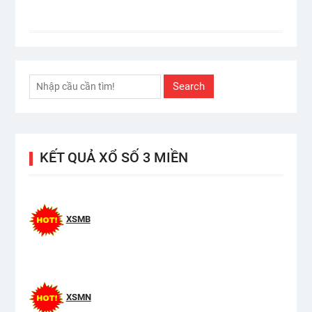
Search
KẾT QUẢ XỔ SỐ 3 MIỀN
XSMB
XSMN