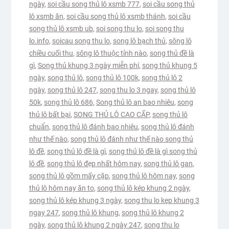
ngày
,
soi cầu song thủ lô xsmb 777
,
soi cầu song thủ
lô xsmb ăn
,
soi cầu song thủ lô xsmb thánh
,
soi cầu
song thủ lô xsmb ub
,
soi song thu lo
,
soi song thu
lo.info
,
soicau song thu lo
,
song lô bạch thủ
,
sông lô
chiều cuối thu
,
sông lô thuộc tỉnh nào
,
song thủ đề là
gì
,
Song thủ khung 3 ngày miễn phí
,
song thủ khung 5
ngày
,
song thủ lô
,
song thủ lô 100k
,
song thủ lô 2
ngày
,
song thủ lô 247
,
song thu lo 3 ngay
,
song thủ lô
50k
,
song thủ lô 686
,
Song thủ lô an bao nhiêu
,
song
thủ lô bất bại
,
SONG THỦ LÔ CAO CẤP
,
song thủ lô
chuẩn
,
song thủ lô đánh bao nhiêu
,
song thủ lô đánh
như thế nào
,
song thủ lô đánh như thế nào song thủ
lô đề
,
song thủ lô đề là gì
,
song thủ lô đề là gì song thủ
lô đề
,
song thủ lô đẹp nhất hôm nay
,
song thủ lô gan
,
song thủ lô gồm mấy cặp
,
song thủ lô hôm nay
,
song
thủ lô hôm nay ăn to
,
song thủ lô kép khung 2 ngày
,
song thủ lô kép khung 3 ngày
,
song thu lo kep khung 3
ngay 247
,
song thủ lô khung
,
song thủ lô khung 2
ngày
,
song thủ lô khung 2 ngày 247
,
song thu lo