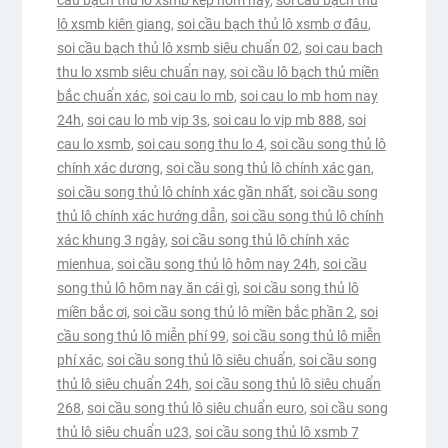
lô xsmb kiên giang
,
soi cầu bạch thủ lô xsmb ơ đâu
,
soi cầu bạch thủ lô xsmb siêu chuẩn 02
,
soi cau bach
thu lo xsmb siêu chuẩn nay
,
soi cầu lô bạch thủ miền
bắc chuẩn xác
,
soi cau lo mb
,
soi cau lo mb hom nay
24h
,
soi cau lo mb vip 3s
,
soi cau lo vip mb 888
,
soi
cau lo xsmb
,
soi cau song thu lo 4
,
soi cầu song thủ lô
chính xác dương
,
soi cầu song thủ lô chính xác gan
,
soi cầu song thủ lô chính xác gần nhất
,
soi cầu song
thủ lô chính xác hướng dẫn
,
soi cầu song thủ lô chính
xác khung 3 ngày
,
soi cầu song thủ lô chính xác
mienhua
,
soi cầu song thủ lô hôm nay 24h
,
soi cầu
song thủ lô hôm nay ăn cái gì
,
soi cầu song thủ lô
miền bắc ơi
,
soi cầu song thủ lô miền bắc phần 2
,
soi
cầu song thủ lô miễn phí 99
,
soi cầu song thủ lô miễn
phí xác
,
soi cầu song thủ lô siêu chuẩn
,
soi cầu song
thủ lô siêu chuẩn 24h
,
soi cầu song thủ lô siêu chuẩn
268
,
soi cầu song thủ lô siêu chuẩn euro
,
soi cầu song
thủ lô siêu chuẩn u23
,
soi cầu song thủ lô xsmb 7