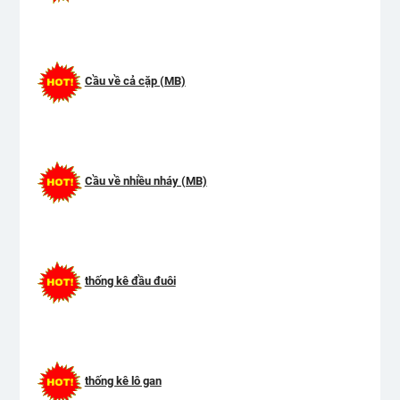
Cầu về cả cặp (MB)
Cầu về nhiều nháy (MB)
thống kê đầu đuôi
thống kê lô gan