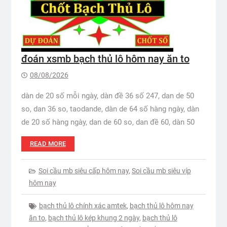
đoán xsmb bạch thủ lô hôm nay ăn to
08/08/2026
dàn de 20 số mỗi ngày, dàn đề 36 số 247, dan de 50
so, dan 36 so, taodande, dàn de 64 số hàng ngày, dàn
de 20 số hàng ngày, dan de 60 so, dan đề 60, dàn 50
READ MORE
Soi cầu mb siêu cấp hôm nay
,
Soi cầu mb siêu víp
hôm nay
bạch thủ lô chính xác amtek
,
bạch thủ lô hôm nay
ăn to
,
bạch thủ lô kép khung 2 ngày
,
bạch thủ lô