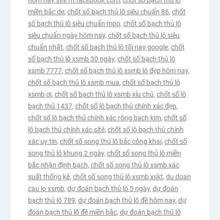
miền bắc de
,
chốt số bạch thủ lô siêu chuẩn 86
,
chốt
số bạch thủ lô siêu chuẩn mpo
,
chốt số bạch thủ lô
siêu chuẩn ngày hôm nay
,
chốt số bạch thủ lô siêu
chuẩn nhất
,
chốt số bạch thủ lô tối nay google
,
chốt
số bạch thủ lô xsmb 30 ngày
,
chốt số bạch thủ lô
xsmb 7777
,
chốt số bạch thủ lô xsmb lô đẹp hôm nay
,
chốt số bạch thủ lô xsmb mua
,
chốt số bạch thủ lô
xsmb ơi
,
chốt số bạch thủ lô xsmb xỉu chủ
,
chốt số lô
bạch thủ 1437
,
chốt số lô bạch thủ chính xác đẹp
,
chốt số lô bạch thủ chính xác rông bach kim
,
chốt số
lô bạch thủ chính xác sítě
,
chốt số lô bạch thủ chính
xác uy tín
,
chốt số song thủ lô bắc công khai
,
chốt số
song thủ lô khung 2 ngày
,
chốt số song thủ lô miền
bắc nhận định bạch
,
chốt số song thủ lô xsmb xác
suất thống kê
,
chốt số song thủ lô xsmb xskt
,
du doan
cau lo xsmb
,
dự đoán bạch thủ lô 5 ngày
,
dự đoán
bạch thủ lô 789
,
dự đoán bạch thủ lô đề hôm nay
,
dự
đoán bạch thủ lô đề miền bắc
,
dự đoán bạch thủ lô