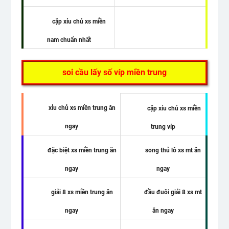
cặp xỉu chủ xs miền
nam chuẩn nhất
soi cầu lấy số víp miền trung
xỉu chủ xs miền trung ăn
cặp xỉu chủ xs miền
ngay
trung víp
đặc biệt xs miền trung ăn
song thủ lô xs mt ăn
ngay
ngay
giải 8 xs miền trung ăn
đầu đuôi giải 8 xs mt
ngay
ăn ngay