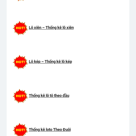
Lô xiên – Thống kê lô xiên
Lô kép – Thống kê lô kép
Thống kê lô tô theo đầu
Thống kê loto Theo Đuôi