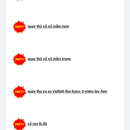
quay thử xổ số miền nam
quay thử xổ số miền trung
quay thu xo so vietlott-thu-kqsx-3-mien-lay-hen
sổ mơ lô đề