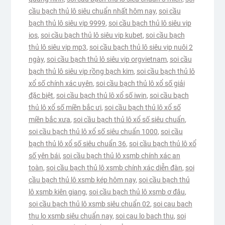
cầu bạch thủ lô siêu chuẩn nhất hôm nay
,
soi cầu
bạch thủ lô siêu vip 9999
,
soi cầu bạch thủ lô siêu vip
ios
,
soi cầu bạch thủ lô siêu vip kubet
,
soi cầu bạch
thủ lô siêu vip mp3
,
soi cầu bạch thủ lô siêu vip nuôi 2
ngày
,
soi cầu bạch thủ lô siêu vip orgvietnam
,
soi cầu
bạch thủ lô siêu vip rồng bạch kim
,
soi cầu bạch thủ lô
xổ số chính xác uyên
,
soi cầu bạch thủ lô xổ số giải
đặc biệt
,
soi cầu bạch thủ lô xổ số iwin
,
soi cầu bạch
thủ lô xổ số miền bắc ưi
,
soi cầu bạch thủ lô xổ số
miền bắc xưa
,
soi cầu bạch thủ lô xổ số siêu chuẩn
,
soi cầu bạch thủ lô xổ số siêu chuẩn 1000
,
soi cầu
bạch thủ lô xổ số siêu chuẩn 36
,
soi cầu bạch thủ lô xổ
số yên bái
,
soi cầu bạch thủ lô xsmb chính xác an
toàn
,
soi cầu bạch thủ lô xsmb chính xác diễn đàn
,
soi
cầu bạch thủ lô xsmb kép hôm nay
,
soi cầu bạch thủ
lô xsmb kiên giang
,
soi cầu bạch thủ lô xsmb ơ đâu
,
soi cầu bạch thủ lô xsmb siêu chuẩn 02
,
soi cau bach
thu lo xsmb siêu chuẩn nay
,
soi cau lo bach thu
,
soi