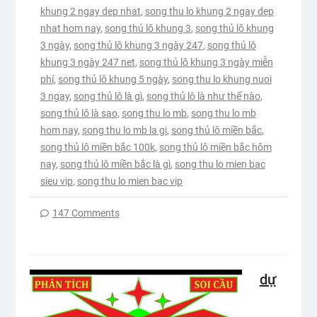
khung 2 ngay dep nhat
,
song thu lo khung 2 ngay dep
nhat hom nay
,
song thủ lô khung 3
,
song thủ lô khung
3 ngày
,
song thủ lô khung 3 ngày 247
,
song thủ lô
khung 3 ngày 247 net
,
song thủ lô khung 3 ngày miễn
phí
,
song thủ lô khung 5 ngày
,
song thu lo khung nuoi
3 ngay
,
song thủ lô là gì
,
song thủ lô là như thế nào
,
song thủ lô là sao
,
song thu lo mb
,
song thu lo mb
hom nay
,
song thu lo mb la gi
,
song thủ lô miền bắc
,
song thủ lô miền bắc 100k
,
song thủ lô miền bắc hôm
nay
,
song thủ lô miền bắc là gì
,
song thu lo mien bac
sieu vip
,
song thu lo mien bac vip
147 Comments
dự