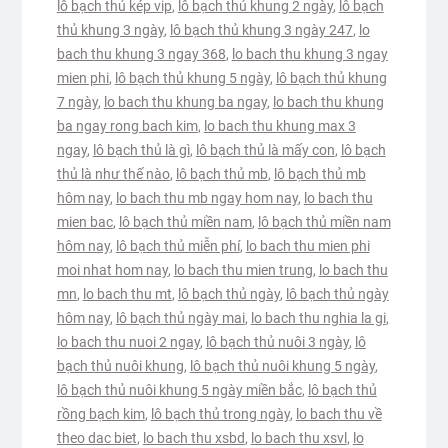
lô bạch thủ kép vip
,
lô bạch thủ khung 2 ngày
,
lô bạch
thủ khung 3 ngày
,
lô bạch thủ khung 3 ngày 247
,
lo
bach thu khung 3 ngay 368
,
lo bach thu khung 3 ngay
mien phi
,
lô bạch thủ khung 5 ngày
,
lô bạch thủ khung
7 ngày
,
lo bach thu khung ba ngay
,
lo bach thu khung
ba ngay rong bach kim
,
lo bach thu khung max 3
ngay
,
lô bạch thủ là gì
,
lô bạch thủ là mấy con
,
lô bạch
thủ là như thế nào
,
lô bạch thủ mb
,
lô bạch thủ mb
hôm nay
,
lo bach thu mb ngay hom nay
,
lo bach thu
mien bac
,
lô bạch thủ miền nam
,
lô bạch thủ miền nam
hôm nay
,
lô bạch thủ miễn phí
,
lo bach thu mien phi
moi nhat hom nay
,
lo bach thu mien trung
,
lo bach thu
mn
,
lo bach thu mt
,
lô bạch thủ ngày
,
lô bạch thủ ngày
hôm nay
,
lô bạch thủ ngày mai
,
lo bach thu nghia la gi
,
lo bach thu nuoi 2 ngay
,
lô bạch thủ nuôi 3 ngày
,
lô
bạch thủ nuôi khung
,
lô bạch thủ nuôi khung 5 ngày
,
lô bạch thủ nuôi khung 5 ngày miền bắc
,
lô bạch thủ
rồng bạch kim
,
lô bạch thủ trong ngày
,
lo bach thu về
theo dac biet
,
lo bach thu xsbd
,
lo bach thu xsvl
,
lo