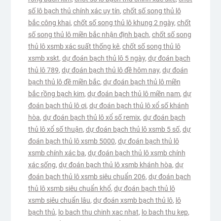
số lô bạch thủ chính xác uy tín
,
chốt số song thủ lô
bắc công khai
,
chốt số song thủ lô khung 2 ngày
,
chốt
số song thủ lô miền bắc nhận định bạch
,
chốt số song
thủ lô xsmb xác suất thống kê
,
chốt số song thủ lô
xsmb xskt
,
dự đoán bạch thủ lô 5 ngày
,
dự đoán bạch
thủ lô 789
,
dự đoán bạch thủ lô đề hôm nay
,
dự đoán
bạch thủ lô đề miền bắc
,
dự đoán bạch thủ lô miền
bắc rồng bạch kim
,
dự đoán bạch thủ lô miền nam
,
dự
đoán bạch thủ lô ơi
,
dự đoán bạch thủ lô xổ số khánh
hòa
,
dự đoán bạch thủ lô xổ số remix
,
dự đoán bạch
thủ lô xổ số thuận
,
dự đoán bạch thủ lô xsmb 5 số
,
dự
đoán bạch thủ lô xsmb 5000
,
dự đoán bạch thủ lô
xsmb chính xác ba
,
dự đoán bạch thủ lô xsmb chính
xác sống
,
dự đoán bạch thủ lô xsmb khánh hòa
,
dự
đoán bạch thủ lô xsmb siêu chuẩn 206
,
dự đoán bạch
thủ lô xsmb siêu chuẩn khổ
,
dự đoán bạch thủ lô
xsmb siêu chuẩn lâu
,
dự đoán xsmb bạch thủ lô
,
lô
bạch thủ
,
lo bach thu chinh xac nhat
,
lo bach thu kep
,