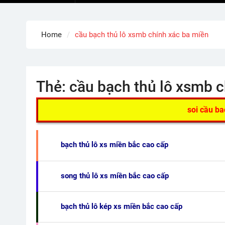
Home
cầu bạch thủ lô xsmb chính xác ba miền
Thẻ:
cầu bạch thủ lô xsmb c
soi cầu ba
bạch thủ lô xs miền bắc cao cấp
song thủ lô xs miền bắc cao cấp
bạch thủ lô kép xs miền bắc cao cấp