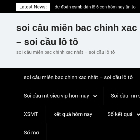
Skip
Latest News:
dự đoán xsmb dàn lô 6 con hôm nay ăn to
to
dự đoán xsmb song thủ lô hôm nay ăn to
content
dự đoán xsmb dàn lô 8 con hôm nay ăn to
soi câu miên bac chinh xac
– soi cầu lô tô
soi câu miên bac chinh xac nhât – soi cầu lô tô
soi câu miên bac chinh xac nhât – soi cầu lô tô
Soi cầu mt siêu víp hôm nay
Soi cầu mn 
XSMT
kết quả hôm nay
Sổ kết quả
Sổ mơ