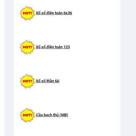
Xổ số điện toán 6x36
Xổ số điện toán 123
Xổ số thần tài
Cầu bạch thủ (MB)