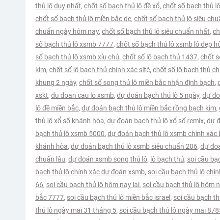
thủ lô duy nhất
,
chốt số bạch thủ lô đề xổ
,
chốt số bạch thủ l
chốt số bạch thủ lô miền bắc de
,
chốt số bạch thủ lô siêu ch
chuẩn ngày hôm nay
,
chốt số bạch thủ lô siêu chuẩn nhất
,
ch
số bạch thủ lô xsmb 7777
,
chốt số bạch thủ lô xsmb lô đẹp 
số bạch thủ lô xsmb xỉu chủ
,
chốt số lô bạch thủ 1437
,
chốt s
kim
,
chốt số lô bạch thủ chính xác sítě
,
chốt số lô bạch thủ ch
khung 2 ngày
,
chốt số song thủ lô miền bắc nhận định bạch
,
xskt
,
du doan cau lo xsmb
,
dự đoán bạch thủ lô 5 ngày
,
dự đo
lô đề miền bắc
,
dự đoán bạch thủ lô miền bắc rồng bạch kim
,
thủ lô xổ số khánh hòa
,
dự đoán bạch thủ lô xổ số remix
,
dự đ
bạch thủ lô xsmb 5000
,
dự đoán bạch thủ lô xsmb chính xác 
khánh hòa
,
dự đoán bạch thủ lô xsmb siêu chuẩn 206
,
dự đoá
chuẩn lâu
,
dự đoán xsmb song thủ lô
,
lô bạch thủ
,
soi cầu bạ
bạch thủ lô chính xác dự đoán xsmb
,
soi cầu bạch thủ lô chí
66
,
soi cầu bạch thủ lô hôm nay lai
,
soi cầu bạch thủ lô hôm 
bắc 7777
,
soi cầu bạch thủ lô miền bắc israel
,
soi cầu bạch th
thủ lô ngày mai 31 tháng 5
,
soi cầu bạch thủ lô ngày mai 878