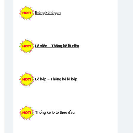
thống kê lô gan
Lô xiên – Thống kê lô xiên
Lô kép – Thống kê lô kép
Thống kê lô tô theo đầu