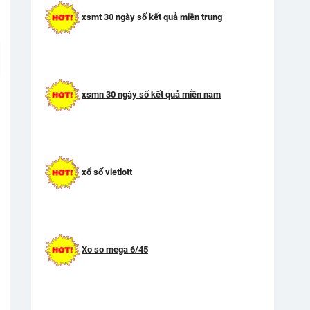
xsmt 30 ngày số kết quả miền trung
xsmn 30 ngày số kết quả miền nam
xổ số vietlott
Xo so mega 6/45