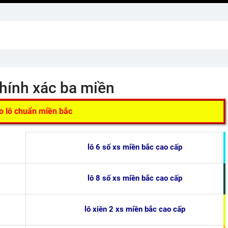
hính xác ba miền
o lô chuẩn miền bắc
lô 6 số xs miền bắc cao cấp
lô 8 số xs miền bắc cao cấp
lô xiên 2 xs miền bắc cao cấp