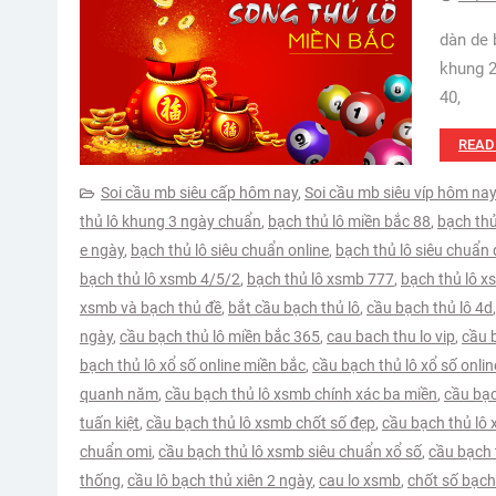
dàn de 
khung 2
40,
READ
Soi cầu mb siêu cấp hôm nay
,
Soi cầu mb siêu víp hôm na
thủ lô khung 3 ngày chuẩn
,
bạch thủ lô miền bắc 88
,
bạch thủ
e ngày
,
bạch thủ lô siêu chuẩn online
,
bạch thủ lô siêu chuẩn
bạch thủ lô xsmb 4/5/2
,
bạch thủ lô xsmb 777
,
bạch thủ lô 
xsmb và bạch thủ đề
,
bắt cầu bạch thủ lô
,
cầu bạch thủ lô 4d
ngày
,
cầu bạch thủ lô miền bắc 365
,
cau bach thu lo vip
,
cầu b
bạch thủ lô xổ số online miền bắc
,
cầu bạch thủ lô xổ số onlin
quanh năm
,
cầu bạch thủ lô xsmb chính xác ba miền
,
cầu bạc
tuấn kiệt
,
cầu bạch thủ lô xsmb chốt số đẹp
,
cầu bạch thủ lô 
chuẩn omi
,
cầu bạch thủ lô xsmb siêu chuẩn xổ số
,
cầu bạch 
thống
,
cầu lô bạch thủ xiên 2 ngày
,
cau lo xsmb
,
chốt số bạch