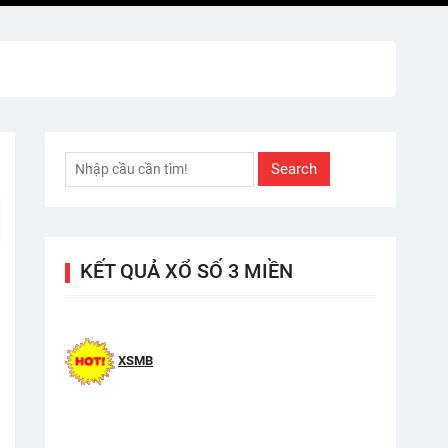
Search
KẾT QUẢ XỔ SỐ 3 MIỀN
XSMB