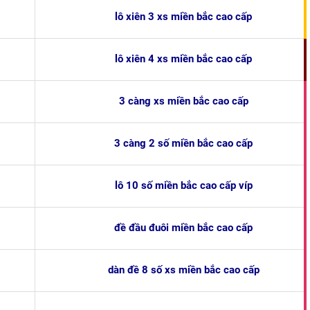
lô xiên 3 xs miền bắc cao cấp
lô xiên 4 xs miền bắc cao cấp
3 càng xs miền bắc cao cấp
3 càng 2 số miền bắc cao cấp
lô 10 số miền bắc cao cấp víp
đề đầu đuôi miền bắc cao cấp
dàn đề 8 số xs miền bắc cao cấp