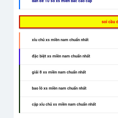
dàn đề 10 số xs miền bắc cao cấp
soi cầu
xỉu chủ xs miền nam chuẩn nhất
đặc biệt xs miền nam chuẩn nhất
giải 8 xs miền nam chuẩn nhất
bao lô xs miền nam chuẩn nhất
cặp xỉu chủ xs miền nam chuẩn nhất