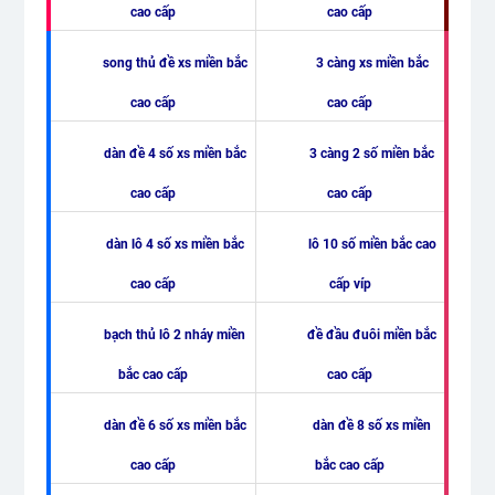
cao cấp
cao cấp
song thủ đề xs miền bắc
3 càng xs miền bắc
cao cấp
cao cấp
dàn đề 4 số xs miền bắc
3 càng 2 số miền bắc
cao cấp
cao cấp
dàn lô 4 số xs miền bắc
lô 10 số miền bắc cao
cao cấp
cấp víp
bạch thủ lô 2 nháy miền
đề đầu đuôi miền bắc
bắc cao cấp
cao cấp
dàn đề 6 số xs miền bắc
dàn đề 8 số xs miền
cao cấp
bắc cao cấp