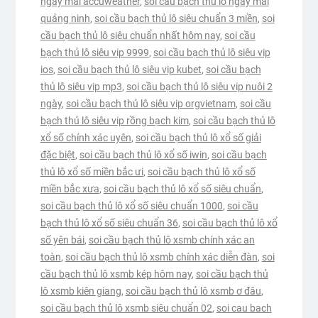
ngày mai accuweather
,
soi cầu bạch thủ lô ngày mai
quảng ninh
,
soi cầu bạch thủ lô siêu chuẩn 3 miền
,
soi
cầu bạch thủ lô siêu chuẩn nhất hôm nay
,
soi cầu
bạch thủ lô siêu vip 9999
,
soi cầu bạch thủ lô siêu vip
ios
,
soi cầu bạch thủ lô siêu vip kubet
,
soi cầu bạch
thủ lô siêu vip mp3
,
soi cầu bạch thủ lô siêu vip nuôi 2
ngày
,
soi cầu bạch thủ lô siêu vip orgvietnam
,
soi cầu
bạch thủ lô siêu vip rồng bạch kim
,
soi cầu bạch thủ lô
xổ số chính xác uyên
,
soi cầu bạch thủ lô xổ số giải
đặc biệt
,
soi cầu bạch thủ lô xổ số iwin
,
soi cầu bạch
thủ lô xổ số miền bắc ưi
,
soi cầu bạch thủ lô xổ số
miền bắc xưa
,
soi cầu bạch thủ lô xổ số siêu chuẩn
,
soi cầu bạch thủ lô xổ số siêu chuẩn 1000
,
soi cầu
bạch thủ lô xổ số siêu chuẩn 36
,
soi cầu bạch thủ lô xổ
số yên bái
,
soi cầu bạch thủ lô xsmb chính xác an
toàn
,
soi cầu bạch thủ lô xsmb chính xác diễn đàn
,
soi
cầu bạch thủ lô xsmb kép hôm nay
,
soi cầu bạch thủ
lô xsmb kiên giang
,
soi cầu bạch thủ lô xsmb ơ đâu
,
soi cầu bạch thủ lô xsmb siêu chuẩn 02
,
soi cau bach