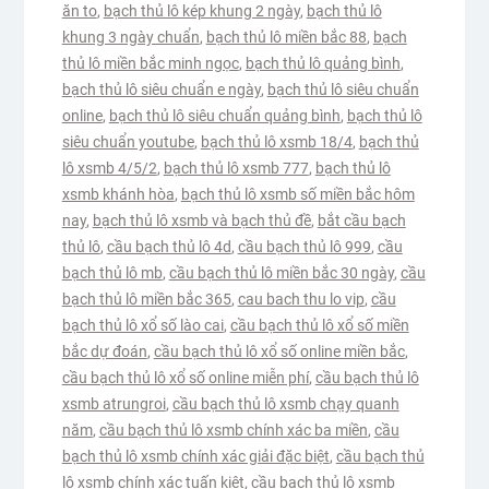
ăn to
,
bạch thủ lô kép khung 2 ngày
,
bạch thủ lô
khung 3 ngày chuẩn
,
bạch thủ lô miền bắc 88
,
bạch
thủ lô miền bắc minh ngọc
,
bạch thủ lô quảng bình
,
bạch thủ lô siêu chuẩn e ngày
,
bạch thủ lô siêu chuẩn
online
,
bạch thủ lô siêu chuẩn quảng bình
,
bạch thủ lô
siêu chuẩn youtube
,
bạch thủ lô xsmb 18/4
,
bạch thủ
lô xsmb 4/5/2
,
bạch thủ lô xsmb 777
,
bạch thủ lô
xsmb khánh hòa
,
bạch thủ lô xsmb số miền bắc hôm
nay
,
bạch thủ lô xsmb và bạch thủ đề
,
bắt cầu bạch
thủ lô
,
cầu bạch thủ lô 4d
,
cầu bạch thủ lô 999
,
cầu
bạch thủ lô mb
,
cầu bạch thủ lô miền bắc 30 ngày
,
cầu
bạch thủ lô miền bắc 365
,
cau bach thu lo vip
,
cầu
bạch thủ lô xổ số lào cai
,
cầu bạch thủ lô xổ số miền
bắc dự đoán
,
cầu bạch thủ lô xổ số online miền bắc
,
cầu bạch thủ lô xổ số online miễn phí
,
cầu bạch thủ lô
xsmb atrungroi
,
cầu bạch thủ lô xsmb chạy quanh
năm
,
cầu bạch thủ lô xsmb chính xác ba miền
,
cầu
bạch thủ lô xsmb chính xác giải đặc biệt
,
cầu bạch thủ
lô xsmb chính xác tuấn kiệt
,
cầu bạch thủ lô xsmb