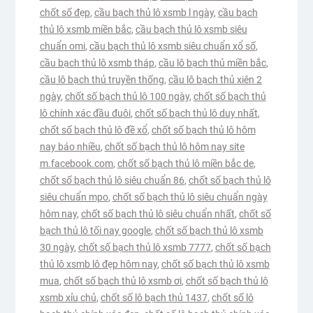
chốt số đẹp
,
cầu bạch thủ lô xsmb l ngày
,
cầu bạch
thủ lô xsmb miền bắc
,
cầu bạch thủ lô xsmb siêu
chuẩn omi
,
cầu bạch thủ lô xsmb siêu chuẩn xổ số
,
cầu bạch thủ lô xsmb tháp
,
cầu lô bạch thủ miền bắc
,
cầu lô bạch thủ truyền thống
,
cầu lô bạch thủ xiên 2
ngày
,
chốt số bạch thủ lô 100 ngày
,
chốt số bạch thủ
lô chính xác đầu đuôi
,
chốt số bạch thủ lô duy nhất
,
chốt số bạch thủ lô đề xổ
,
chốt số bạch thủ lô hôm
nay báo nhiều
,
chốt số bạch thủ lô hôm nay site
m.facebook.com
,
chốt số bạch thủ lô miền bắc de
,
chốt số bạch thủ lô siêu chuẩn 86
,
chốt số bạch thủ lô
siêu chuẩn mpo
,
chốt số bạch thủ lô siêu chuẩn ngày
hôm nay
,
chốt số bạch thủ lô siêu chuẩn nhất
,
chốt số
bạch thủ lô tối nay google
,
chốt số bạch thủ lô xsmb
30 ngày
,
chốt số bạch thủ lô xsmb 7777
,
chốt số bạch
thủ lô xsmb lô đẹp hôm nay
,
chốt số bạch thủ lô xsmb
mua
,
chốt số bạch thủ lô xsmb ơi
,
chốt số bạch thủ lô
xsmb xỉu chủ
,
chốt số lô bạch thủ 1437
,
chốt số lô