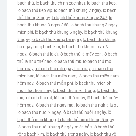
bạch thủ
,
lo bach thu chinh xac nhat
,
lo bach thu kep
,
lô bạch thủ kép vip
,
lô bạch thủ khung 2 ngày
,
lô bạch
thủ khung 3 ngày
,
lô bạch thủ khung 3 ngày 247
,
lo
bach thu khung 3 ngay 368
,
lo bach thu khung 3 ngay
mien phi
,
lô bạch thủ khung 5 ngày
,
lô bạch thủ khung
7 ngày
,
lo bach thu khung ba ngay
,
lo bach thu khung
ba ngay rong bach kim
,
lo bach thu khung max 3
ngay
,
lô bạch thủ là gì
,
lô bạch thủ là mấy con
,
lô bạch
thủ là như thế nào
,
lô bạch thủ mb
,
lô bạch thủ mb
hôm nay
,
lo bach thu mb ngay hom nay
,
lo bach thu
mien bac
,
lô bạch thủ miền nam
,
lô bạch thủ miền nam
hôm nay
,
lô bạch thủ miễn phí
,
lo bach thu mien phi
moi nhat hom nay
,
lo bach thu mien trung
,
lo bach thu
mn
,
lo bach thu mt
,
lô bạch thủ ngày
,
lô bạch thủ ngày
hôm nay
,
lô bạch thủ ngày mai
,
lo bach thu nghia la gi
,
lo bach thu nuoi 2 ngay
,
lô bạch thủ nuôi 3 ngày
,
lô
bạch thủ nuôi khung
,
lô bạch thủ nuôi khung 5 ngày
,
lô bạch thủ nuôi khung 5 ngày miền bắc
,
lô bạch thủ
rồng bạch kim
,
lô bạch thủ trong ngày
,
lo bach thu về