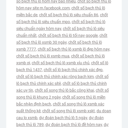
số bạch thủ lô hôm nay báo nhiều
,
chốt số bạch thủ lô
hôm nay site m.facebook.com
,
chốt số bạch thủ lô
miền bắc de
,
chốt số bạch thủ lô siêu chuẩn 86
,
chốt
số bạch thủ lô siêu chuẩn mpo
,
chốt số bạch thủ lô
siêu chuẩn ngày hôm nay
,
chốt số bạch thủ lô siêu
chuẩn nhất
,
chốt số bạch thủ lô tối nay google
,
chốt
số bạch thủ lô xsmb 30 ngày
,
chốt số bạch thủ lô
xsmb 7777
,
chốt số bạch thủ lô xsmb lô đẹp hôm nay
,
chốt số bạch thủ lô xsmb mua
,
chốt số bạch thủ lô
xsmb ơi
,
chốt số bạch thủ lô xsmb xỉu chủ
,
chốt số lô
bạch thủ 1437
,
chốt số lô bạch thủ chính xác đẹp
,
chốt số lô bạch thủ chính xác rông bach kim
,
chốt số
lô bạch thủ chính xác sítě
,
chốt số lô bạch thủ chính
xác uy tín
,
chốt số song thủ lô bắc công khai
,
chốt số
song thủ lô khung 2 ngày
,
chốt số song thủ lô miền
bắc nhận định bạch
,
chốt số song thủ lô xsmb xác
suất thống kê
,
chốt số song thủ lô xsmb xskt
,
du doan
cau lo xsmb
,
dự đoán bạch thủ lô 5 ngày
,
dự đoán
bạch thủ lô 789
,
dự đoán bạch thủ lô đề hôm nay
,
dự