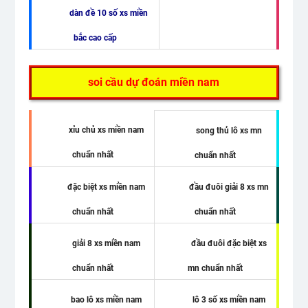
dàn đề 10 số xs miền
bắc cao cấp
soi cầu dự đoán miền nam
xỉu chủ xs miền nam
song thủ lô xs mn
chuẩn nhất
chuẩn nhất
đặc biệt xs miền nam
đầu đuôi giải 8 xs mn
chuẩn nhất
chuẩn nhất
giải 8 xs miền nam
đầu đuôi đặc biệt xs
chuẩn nhất
mn chuẩn nhất
bao lô xs miền nam
lô 3 số xs miền nam