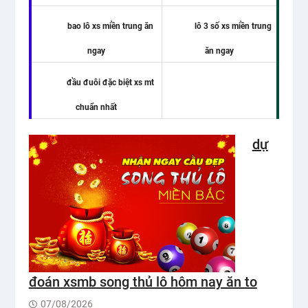
bao lô xs miền trung ăn
lô 3 số xs miền trung
ngay
ăn ngay
đầu đuôi đặc biệt xs mt
chuẩn nhất
dự
đoán xsmb song thủ lô hôm nay ăn to
07/08/2026