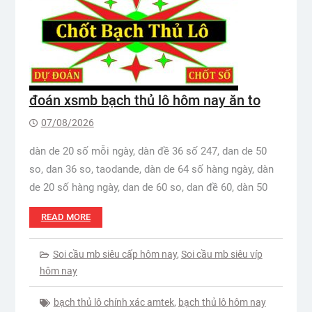
đoán xsmb bạch thủ lô hôm nay ăn to
07/08/2026
dàn de 20 số mỗi ngày, dàn đề 36 số 247, dan de 50
so, dan 36 so, taodande, dàn de 64 số hàng ngày, dàn
de 20 số hàng ngày, dan de 60 so, dan đề 60, dàn 50
READ MORE
Soi cầu mb siêu cấp hôm nay
,
Soi cầu mb siêu víp
hôm nay
bạch thủ lô chính xác amtek
,
bạch thủ lô hôm nay