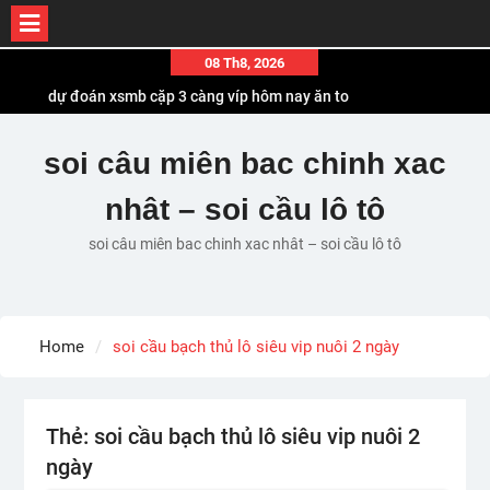
Skip
08 Th8, 2026
to
dự đoán xsmb cặp 3 càng víp hôm nay ăn to
content
dự đoán xsmb dàn đề 4 con hôm nay ăn to
dự đoán xsmb dàn đề 8 con hôm nay ăn to
soi câu miên bac chinh xac
nhât – soi cầu lô tô
soi câu miên bac chinh xac nhât – soi cầu lô tô
Home
soi cầu bạch thủ lô siêu vip nuôi 2 ngày
Thẻ:
soi cầu bạch thủ lô siêu vip nuôi 2
ngày