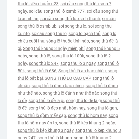
thủ lô siêu chuẩn u23
,
soi cầu song thủ lô xsmb 7
ngày
,
soi cầu song thủ lô xsmb 777
,
soi cầu song thủ
lô xsmb ăn
,
soi cầu song thủ lô xsmb thánh
,
soi cầu
song thủ lô xsmb ub
,
soi song thu lo
,
soi song thu
lo.info
,
soicau song thu lo
,
song lô bạch thủ
,
sông lô
chiều cuối thu
,
sông lô thuộc tỉnh nào
,
song thủ đề là
gì
,
Song thủ khung 3 ngày miễn phí
,
song thủ khung 5
ngày
,
song thủ lô
,
song thủ lô 100k
,
song thủ lô 2
ngày
,
song thủ lô 247
,
song thu lo 3 ngay
,
song thủ lô
50k
,
song thủ lô 686
,
Song thủ lô an bao nhiêu
,
song
thủ lô bất bại
,
SONG THỦ LÔ CAO CẤP
,
song thủ lô
chuẩn
,
song thủ lô đánh bao nhiêu
,
song thủ lô đánh
như thế nào
,
song thủ lô đánh như thế nào song thủ
lô đề
,
song thủ lô đề là gì
,
song thủ lô đề là gì song thủ
lô đề
,
song thủ lô đẹp nhất hôm nay
,
song thủ lô gan
,
song thủ lô gồm mấy cặp
,
song thủ lô hôm nay
,
song
thủ lô hôm nay ăn to
,
song thủ lô kép khung 2 ngày
,
song thủ lô kép khung 3 ngày
,
song thu lo kep khung 3
ngay 247
,
song thủ lô khung
,
song thủ lô khung 2