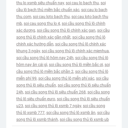
thu lo xsmb siêu chuẩn nay
,
soi cau lo bach thu
,
soi
cầu lô bạch thủ miền bắc chuẩn xác
,
soi cau lo bach
thu.com
,
soi cau loto bach thu
,
soi cau loto bach thu
mb
,
soi cau song thu lo 4
,
soi cầu song thủ lô chính
xác dương
,
soi cầu song thủ lô chính xác gan
,
soi cầu
song thủ lô chính xác gần nhất
,
soi cầu song thủ lô
chính xác hướng dẫn
,
soi cầu song thủ lô chính xác
khung 3 ngày
,
soi cầu song thủ lô chính xác mienhua
,
soi cầu song thủ lô hôm nay 24h
,
soi cầu song thủ lô
hôm nay ăn cái gì
,
soi cầu song thủ lô miền bắc ơi
,
soi
cầu song thủ lô miền bắc phần 2
,
soi cầu song thủ lô
miễn phí 99
,
soi cầu song thủ lô miễn phí xác
,
soi cầu
song thủ lô siêu chuẩn
,
soi cầu song thủ lô siêu chuẩn
24h
,
soi cầu song thủ lô siêu chuẩn 268
,
soi cầu song
thủ lô siêu chuẩn euro
,
soi cầu song thủ lô siêu chuẩn
u23
,
soi cầu song thủ lô xsmb 7 ngày
,
soi cầu song
thủ lô xsmb 777
,
soi cầu song thủ lô xsmb ăn
,
soi cầu
song thủ lô xsmb thánh
,
soi cầu song thủ lô xsmb ub