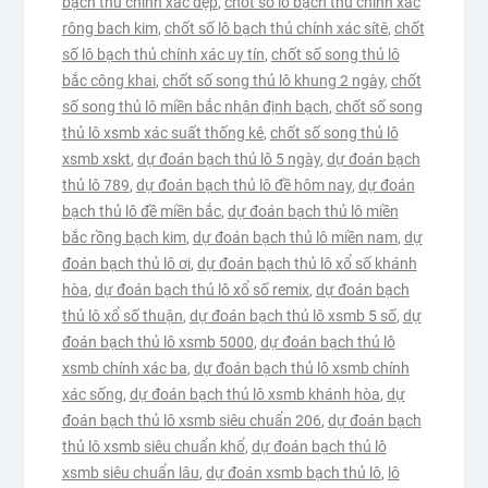
bạch thủ chính xác đẹp
,
chốt số lô bạch thủ chính xác
rông bach kim
,
chốt số lô bạch thủ chính xác sítě
,
chốt
số lô bạch thủ chính xác uy tín
,
chốt số song thủ lô
bắc công khai
,
chốt số song thủ lô khung 2 ngày
,
chốt
số song thủ lô miền bắc nhận định bạch
,
chốt số song
thủ lô xsmb xác suất thống kê
,
chốt số song thủ lô
xsmb xskt
,
dự đoán bạch thủ lô 5 ngày
,
dự đoán bạch
thủ lô 789
,
dự đoán bạch thủ lô đề hôm nay
,
dự đoán
bạch thủ lô đề miền bắc
,
dự đoán bạch thủ lô miền
bắc rồng bạch kim
,
dự đoán bạch thủ lô miền nam
,
dự
đoán bạch thủ lô ơi
,
dự đoán bạch thủ lô xổ số khánh
hòa
,
dự đoán bạch thủ lô xổ số remix
,
dự đoán bạch
thủ lô xổ số thuận
,
dự đoán bạch thủ lô xsmb 5 số
,
dự
đoán bạch thủ lô xsmb 5000
,
dự đoán bạch thủ lô
xsmb chính xác ba
,
dự đoán bạch thủ lô xsmb chính
xác sống
,
dự đoán bạch thủ lô xsmb khánh hòa
,
dự
đoán bạch thủ lô xsmb siêu chuẩn 206
,
dự đoán bạch
thủ lô xsmb siêu chuẩn khổ
,
dự đoán bạch thủ lô
xsmb siêu chuẩn lâu
,
dự đoán xsmb bạch thủ lô
,
lô