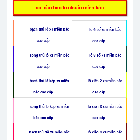
soi cầu bao lô chuẩn miền bắc
bạch thủ lô xs miền bắc
lô 6 số xs miền bắc
cao cấp
cao cấp
song thủ lô xs miền bắc
lô 8 số xs miền bắc
cao cấp
cao cấp
bạch thủ lô kép xs miền
lô xiên 2 xs miền bắc
bắc cao cấp
cao cấp
song thủ lô kép xs miền
lô xiên 3 xs miền bắc
bắc cao cấp
cao cấp
bạch thủ đề xs miền bắc
lô xiên 4 xs miền bắc