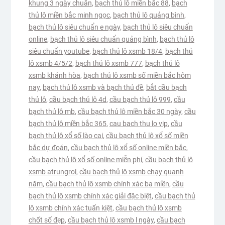
khung 3 ngày chuẩn
,
bạch thủ lô miền bắc 88
,
bạch
thủ lô miền bắc minh ngọc
,
bạch thủ lô quảng bình
,
bạch thủ lô siêu chuẩn e ngày
,
bạch thủ lô siêu chuẩn
online
,
bạch thủ lô siêu chuẩn quảng bình
,
bạch thủ lô
siêu chuẩn youtube
,
bạch thủ lô xsmb 18/4
,
bạch thủ
lô xsmb 4/5/2
,
bạch thủ lô xsmb 777
,
bạch thủ lô
xsmb khánh hòa
,
bạch thủ lô xsmb số miền bắc hôm
nay
,
bạch thủ lô xsmb và bạch thủ đề
,
bắt cầu bạch
thủ lô
,
cầu bạch thủ lô 4d
,
cầu bạch thủ lô 999
,
cầu
bạch thủ lô mb
,
cầu bạch thủ lô miền bắc 30 ngày
,
cầu
bạch thủ lô miền bắc 365
,
cau bach thu lo vip
,
cầu
bạch thủ lô xổ số lào cai
,
cầu bạch thủ lô xổ số miền
bắc dự đoán
,
cầu bạch thủ lô xổ số online miền bắc
,
cầu bạch thủ lô xổ số online miễn phí
,
cầu bạch thủ lô
xsmb atrungroi
,
cầu bạch thủ lô xsmb chạy quanh
năm
,
cầu bạch thủ lô xsmb chính xác ba miền
,
cầu
bạch thủ lô xsmb chính xác giải đặc biệt
,
cầu bạch thủ
lô xsmb chính xác tuấn kiệt
,
cầu bạch thủ lô xsmb
chốt số đẹp
,
cầu bạch thủ lô xsmb l ngày
,
cầu bạch