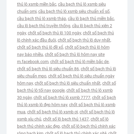
thủ lô xsmb miền bắc
,
cầu bạch thủ lô xsmb siêu
chuẩn omi
,
cầu bạch thủ lô xsmb siêu chuẩn xổ số
,
cầu bạch thủ lô xsmb tháp
,
cầu lô bạch thủ miền bắc
,
cầu lô bạch thủ truyền thống
,
cầu lô bạch thủ xiên 2
ngày
,
chốt số bạch thủ lô 100 ngày
,
chốt số bạch thủ
lô chính xác đầu đuôi
,
chốt số bạch thủ lô duy nhất
,
chốt số bạch thủ lô đề xổ
,
chốt số bạch thủ lô hôm
nay báo nhiều
,
chốt số bạch thủ lô hôm nay site
m.facebook.com
,
chốt số bạch thủ lô miền bắc de
,
chốt số bạch thủ lô siêu chuẩn 86
,
chốt số bạch thủ lô
siêu chuẩn mpo
,
chốt số bạch thủ lô siêu chuẩn ngày
hôm nay
,
chốt số bạch thủ lô siêu chuẩn nhất
,
chốt số
bạch thủ lô tối nay google
,
chốt số bạch thủ lô xsmb
30 ngày
,
chốt số bạch thủ lô xsmb 7777
,
chốt số bạch
thủ lô xsmb lô đẹp hôm nay
,
chốt số bạch thủ lô xsmb
mua
,
chốt số bạch thủ lô xsmb ơi
,
chốt số bạch thủ lô
xsmb xỉu chủ
,
chốt số lô bạch thủ 1437
,
chốt số lô
bạch thủ chính xác đẹp
,
chốt số lô bạch thủ chính xác
rông bach kim
,
chốt số lô bạch thủ chính xác sítě
,
chốt