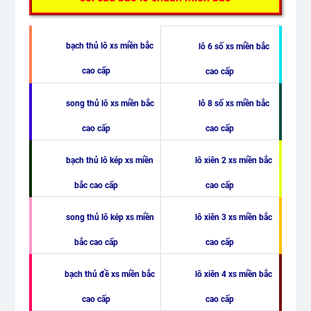
bạch thủ lô xs miền bắc
lô 6 số xs miền bắc
cao cấp
cao cấp
song thủ lô xs miền bắc
lô 8 số xs miền bắc
cao cấp
cao cấp
bạch thủ lô kép xs miền
lô xiên 2 xs miền bắc
bắc cao cấp
cao cấp
song thủ lô kép xs miền
lô xiên 3 xs miền bắc
bắc cao cấp
cao cấp
bạch thủ đề xs miền bắc
lô xiên 4 xs miền bắc
cao cấp
cao cấp