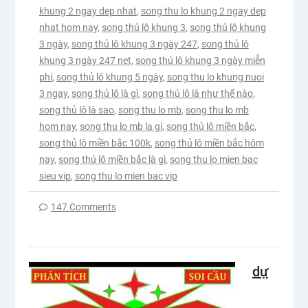
khung 2 ngay dep nhat
,
song thu lo khung 2 ngay dep
nhat hom nay
,
song thủ lô khung 3
,
song thủ lô khung
3 ngày
,
song thủ lô khung 3 ngày 247
,
song thủ lô
khung 3 ngày 247 net
,
song thủ lô khung 3 ngày miễn
phí
,
song thủ lô khung 5 ngày
,
song thu lo khung nuoi
3 ngay
,
song thủ lô là gì
,
song thủ lô là như thế nào
,
song thủ lô là sao
,
song thu lo mb
,
song thu lo mb
hom nay
,
song thu lo mb la gi
,
song thủ lô miền bắc
,
song thủ lô miền bắc 100k
,
song thủ lô miền bắc hôm
nay
,
song thủ lô miền bắc là gì
,
song thu lo mien bac
sieu vip
,
song thu lo mien bac vip
147 Comments
dự