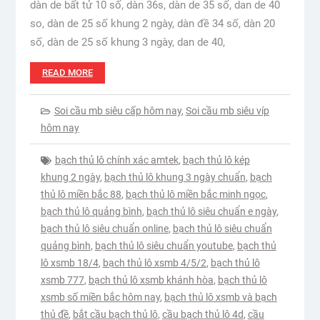
dàn de bất tử 10 số, dàn 36s, dàn de 35 số, dan de 40
so, dàn de 25 số khung 2 ngày, dàn đề 34 số, dàn 20
số, dàn de 25 số khung 3 ngày, dan de 40,
READ MORE
Soi cầu mb siêu cấp hôm nay
,
Soi cầu mb siêu víp
hôm nay
bạch thủ lô chính xác amtek
,
bạch thủ lô kép
khung 2 ngày
,
bạch thủ lô khung 3 ngày chuẩn
,
bạch
thủ lô miền bắc 88
,
bạch thủ lô miền bắc minh ngọc
,
bạch thủ lô quảng bình
,
bạch thủ lô siêu chuẩn e ngày
,
bạch thủ lô siêu chuẩn online
,
bạch thủ lô siêu chuẩn
quảng bình
,
bạch thủ lô siêu chuẩn youtube
,
bạch thủ
lô xsmb 18/4
,
bạch thủ lô xsmb 4/5/2
,
bạch thủ lô
xsmb 777
,
bạch thủ lô xsmb khánh hòa
,
bạch thủ lô
xsmb số miền bắc hôm nay
,
bạch thủ lô xsmb và bạch
thủ đề
,
bắt cầu bạch thủ lô
,
cầu bạch thủ lô 4d
,
cầu