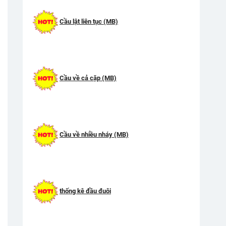
Cầu lật liên tục (MB)
Cầu về cả cặp (MB)
Cầu về nhiều nháy (MB)
thống kê đầu đuôi