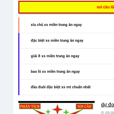
soi cầu l
xỉu chủ xs miền trung ăn ngay
đặc biệt xs miền trung ăn ngay
giải 8 xs miền trung ăn ngay
bao lô xs miền trung ăn ngay
đầu đuôi đặc biệt xs mt chuẩn nhất
dự đo
05/0