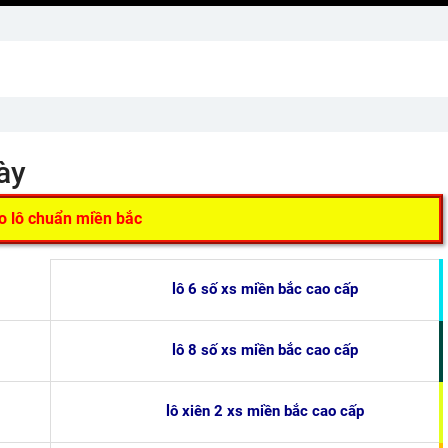
ày
o lô chuẩn miền bắc
lô 6 số xs miền bắc cao cấp
lô 8 số xs miền bắc cao cấp
lô xiên 2 xs miền bắc cao cấp