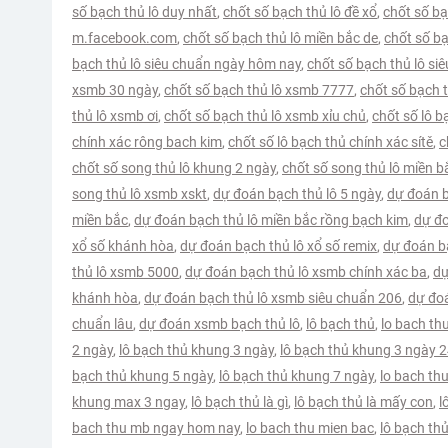
số bạch thủ lô duy nhất
,
chốt số bạch thủ lô đề xổ
,
chốt số bạ
m.facebook.com
,
chốt số bạch thủ lô miền bắc de
,
chốt số bạ
bạch thủ lô siêu chuẩn ngày hôm nay
,
chốt số bạch thủ lô si
xsmb 30 ngày
,
chốt số bạch thủ lô xsmb 7777
,
chốt số bạch 
thủ lô xsmb ơi
,
chốt số bạch thủ lô xsmb xỉu chủ
,
chốt số lô 
chính xác rông bach kim
,
chốt số lô bạch thủ chính xác sítě
,
c
chốt số song thủ lô khung 2 ngày
,
chốt số song thủ lô miền 
song thủ lô xsmb xskt
,
dự đoán bạch thủ lô 5 ngày
,
dự đoán b
miền bắc
,
dự đoán bạch thủ lô miền bắc rồng bạch kim
,
dự đo
xổ số khánh hòa
,
dự đoán bạch thủ lô xổ số remix
,
dự đoán bạ
thủ lô xsmb 5000
,
dự đoán bạch thủ lô xsmb chính xác ba
,
dự
khánh hòa
,
dự đoán bạch thủ lô xsmb siêu chuẩn 206
,
dự đoá
chuẩn lâu
,
dự đoán xsmb bạch thủ lô
,
lô bạch thủ
,
lo bach th
2 ngày
,
lô bạch thủ khung 3 ngày
,
lô bạch thủ khung 3 ngày 
bạch thủ khung 5 ngày
,
lô bạch thủ khung 7 ngày
,
lo bach th
khung max 3 ngay
,
lô bạch thủ là gì
,
lô bạch thủ là mấy con
,
l
bach thu mb ngay hom nay
,
lo bach thu mien bac
,
lô bạch th