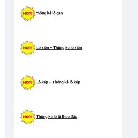
thống kê lô gan
Lô xiên – Thống kê lô xiên
Lô kép – Thống kê lô kép
Thống kê lô tô theo đầu