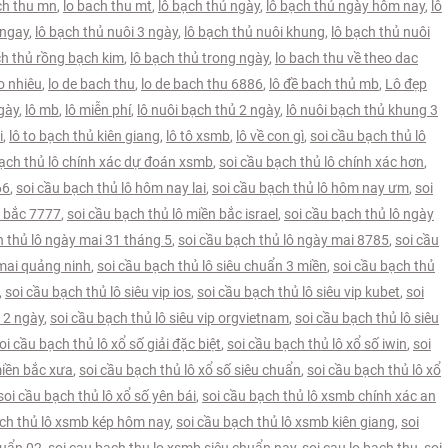
ch thu mn
,
lo bach thu mt
,
lô bạch thủ ngày
,
lô bạch thủ ngày hôm nay
,
lô
 ngay
,
lô bạch thủ nuôi 3 ngày
,
lô bạch thủ nuôi khung
,
lô bạch thủ nuôi
ch thủ rồng bạch kim
,
lô bạch thủ trong ngày
,
lo bach thu về theo dac
o nhiêu
,
lo de bach thu
,
lo de bach thu 6886
,
lô đề bach thủ mb
,
Lô đẹp
gày
,
lô mb
,
lô miễn phí
,
lô nuôi bạch thủ 2 ngày
,
lô nuôi bạch thủ khung 3
i
,
lô to bạch thủ kiên giang
,
lô tô xsmb
,
lô về con gì
,
soi cầu bạch thủ lô
bạch thủ lô chính xác dự đoán xsmb
,
soi cầu bạch thủ lô chính xác hơn
,
66
,
soi cầu bạch thủ lô hôm nay lai
,
soi cầu bạch thủ lô hôm nay ưm
,
soi
n bắc 7777
,
soi cầu bạch thủ lô miền bắc israel
,
soi cầu bạch thủ lô ngày
h thủ lô ngày mai 31 tháng 5
,
soi cầu bạch thủ lô ngày mai 8785
,
soi cầu
 mai quảng ninh
,
soi cầu bạch thủ lô siêu chuẩn 3 miền
,
soi cầu bạch thủ
,
soi cầu bạch thủ lô siêu vip ios
,
soi cầu bạch thủ lô siêu vip kubet
,
soi
i 2 ngày
,
soi cầu bạch thủ lô siêu vip orgvietnam
,
soi cầu bạch thủ lô siêu
oi cầu bạch thủ lô xổ số giải đặc biệt
,
soi cầu bạch thủ lô xổ số iwin
,
soi
miền bắc xưa
,
soi cầu bạch thủ lô xổ số siêu chuẩn
,
soi cầu bạch thủ lô xổ
soi cầu bạch thủ lô xổ số yên bái
,
soi cầu bạch thủ lô xsmb chính xác an
ạch thủ lô xsmb kép hôm nay
,
soi cầu bạch thủ lô xsmb kiên giang
,
soi
huẩn 02
,
soi cau bach thu lo xsmb siêu chuẩn nay
,
soi cau lo bach thu
,
soi