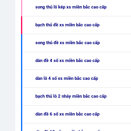
song thủ lô kép xs miền bắc cao cấp
bạch thủ đề xs miền bắc cao cấp
song thủ đề xs miền bắc cao cấp
dàn đề 4 số xs miền bắc cao cấp
dàn lô 4 số xs miền bắc cao cấp
bạch thủ lô 2 nháy miền bắc cao cấp
dàn đề 6 số xs miền bắc cao cấp