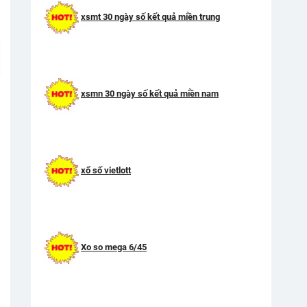
xsmt 30 ngày số kết quả miền trung
xsmn 30 ngày số kết quả miền nam
xổ số vietlott
Xo so mega 6/45