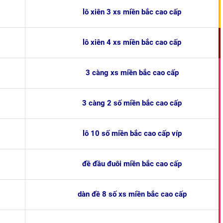
lô xiên 3 xs miền bắc cao cấp
lô xiên 4 xs miền bắc cao cấp
3 càng xs miền bắc cao cấp
3 càng 2 số miền bắc cao cấp
lô 10 số miền bắc cao cấp víp
đề đầu đuôi miền bắc cao cấp
dàn đề 8 số xs miền bắc cao cấp