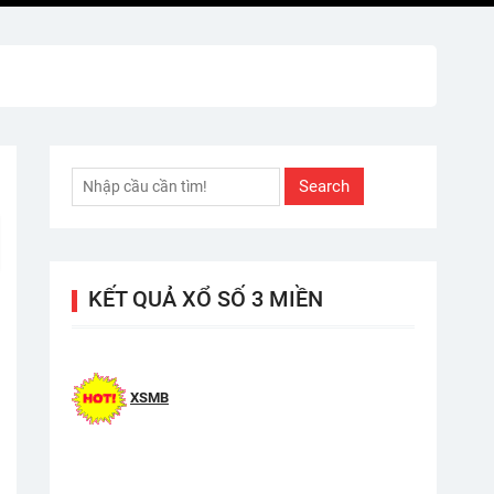
Search
KẾT QUẢ XỔ SỐ 3 MIỀN
XSMB