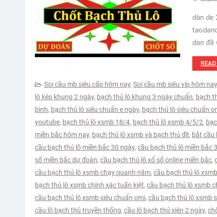
dàn de 
taodand
dan đề 
READ
Soi cầu mb siêu cấp hôm nay
,
Soi cầu mb siêu víp hôm na
lô kép khung 2 ngày
,
bạch thủ lô khung 3 ngày chuẩn
,
bạch t
bình
,
bạch thủ lô siêu chuẩn e ngày
,
bạch thủ lô siêu chuẩn on
youtube
,
bạch thủ lô xsmb 18/4
,
bạch thủ lô xsmb 4/5/2
,
bạc
miền bắc hôm nay
,
bạch thủ lô xsmb và bạch thủ đề
,
bắt cầu 
cầu bạch thủ lô miền bắc 30 ngày
,
cầu bạch thủ lô miền bắc 
số miền bắc dự đoán
,
cầu bạch thủ lô xổ số online miền bắc
,
cầu bạch thủ lô xsmb chạy quanh năm
,
cầu bạch thủ lô xsmb
bạch thủ lô xsmb chính xác tuấn kiệt
,
cầu bạch thủ lô xsmb c
cầu bạch thủ lô xsmb siêu chuẩn omi
,
cầu bạch thủ lô xsmb s
cầu lô bạch thủ truyền thống
,
cầu lô bạch thủ xiên 2 ngày
,
ch