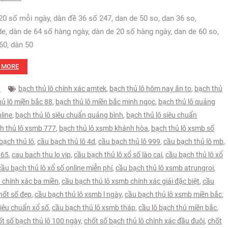
20 số mỗi ngày, dàn đề 36 số 247, dan de 50 so, dan 36 so,
e, dàn de 64 số hàng ngày, dàn de 20 số hàng ngày, dan de 60 so,
60, dàn 50
 MORE
y
bạch thủ lô chính xác amtek
,
bạch thủ lô hôm nay ăn to
,
bạch thủ
hủ lô miền bắc 88
,
bạch thủ lô miền bắc minh ngọc
,
bạch thủ lô quảng
line
,
bạch thủ lô siêu chuẩn quảng bình
,
bạch thủ lô siêu chuẩn
h thủ lô xsmb 777
,
bạch thủ lô xsmb khánh hòa
,
bạch thủ lô xsmb số
bạch thủ lô
,
cầu bạch thủ lô 4d
,
cầu bạch thủ lô 999
,
cầu bạch thủ lô mb
,
365
,
cau bach thu lo vip
,
cầu bạch thủ lô xổ số lào cai
,
cầu bạch thủ lô xổ
cầu bạch thủ lô xổ số online miễn phí
,
cầu bạch thủ lô xsmb atrungroi
,
 chính xác ba miền
,
cầu bạch thủ lô xsmb chính xác giải đặc biệt
,
cầu
hốt số đẹp
,
cầu bạch thủ lô xsmb l ngày
,
cầu bạch thủ lô xsmb miền bắc
,
iêu chuẩn xổ số
,
cầu bạch thủ lô xsmb tháp
,
cầu lô bạch thủ miền bắc
,
ốt số bạch thủ lô 100 ngày
,
chốt số bạch thủ lô chính xác đầu đuôi
,
chốt