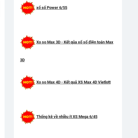
xổ số Power 6/55
Xo so Max 3D - Kết qủa xổ số điện toán Max
3D
Xo so Max 4D - Kết quả XS Max 4D Vietlott
Thống kê về nhiều ít XS Mega 6/45