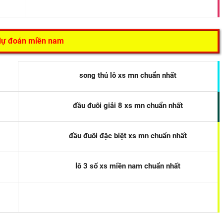
 dự đoán miền nam
song thủ lô xs mn chuẩn nhất
đầu đuôi giải 8 xs mn chuẩn nhất
đầu đuôi đặc biệt xs mn chuẩn nhất
lô 3 số xs miền nam chuẩn nhất