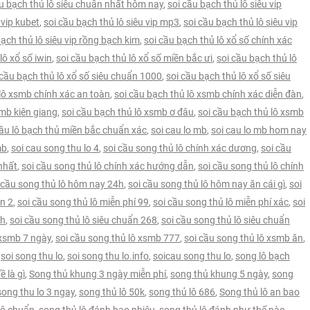
ầu bạch thủ lô siêu chuẩn nhất hôm nay
,
soi cầu bạch thủ lô siêu vip
 vip kubet
,
soi cầu bạch thủ lô siêu vip mp3
,
soi cầu bạch thủ lô siêu vip
bạch thủ lô siêu vip rồng bạch kim
,
soi cầu bạch thủ lô xổ số chính xác
lô xổ số iwin
,
soi cầu bạch thủ lô xổ số miền bắc ưi
,
soi cầu bạch thủ lô
 cầu bạch thủ lô xổ số siêu chuẩn 1000
,
soi cầu bạch thủ lô xổ số siêu
 lô xsmb chính xác an toàn
,
soi cầu bạch thủ lô xsmb chính xác diễn đàn
,
smb kiên giang
,
soi cầu bạch thủ lô xsmb ơ đâu
,
soi cầu bạch thủ lô xsmb
cầu lô bạch thủ miền bắc chuẩn xác
,
soi cau lo mb
,
soi cau lo mb hom nay
mb
,
soi cau song thu lo 4
,
soi cầu song thủ lô chính xác dương
,
soi cầu
 nhất
,
soi cầu song thủ lô chính xác hướng dẫn
,
soi cầu song thủ lô chính
 cầu song thủ lô hôm nay 24h
,
soi cầu song thủ lô hôm nay ăn cái gì
,
soi
ần 2
,
soi cầu song thủ lô miễn phí 99
,
soi cầu song thủ lô miễn phí xác
,
soi
4h
,
soi cầu song thủ lô siêu chuẩn 268
,
soi cầu song thủ lô siêu chuẩn
 xsmb 7 ngày
,
soi cầu song thủ lô xsmb 777
,
soi cầu song thủ lô xsmb ăn
,
,
soi song thu lo
,
soi song thu lo.info
,
soicau song thu lo
,
song lô bạch
ề là gì
,
Song thủ khung 3 ngày miễn phí
,
song thủ khung 5 ngày
,
song
song thu lo 3 ngay
,
song thủ lô 50k
,
song thủ lô 686
,
Song thủ lô an bao
lô chuẩn
,
song thủ lô đánh bao nhiêu
,
song thủ lô đánh như thế nào
,