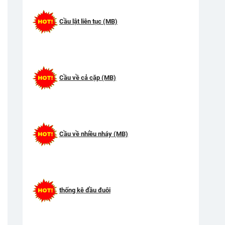
Cầu lật liên tục (MB)
Cầu về cả cặp (MB)
Cầu về nhiều nháy (MB)
thống kê đầu đuôi