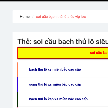
Home
soi cầu bạch thủ lô siêu vip ios
Thẻ:
soi cầu bạch thủ lô siêu
soi cầu ba
bạch thủ lô xs miền bắc cao cấp
song thủ lô xs miền bắc cao cấp
bạch thủ lô kép xs miền bắc cao cấp