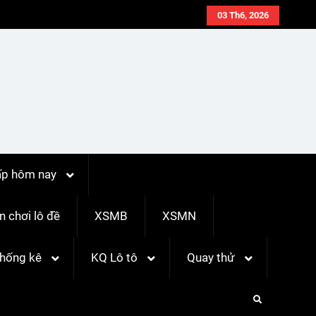
03 Th6, 2026
ấp hôm nay
 chơi lô đề
XSMB
XSMN
hống kê
KQ Lô tô
Quay thử