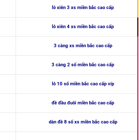
lô xiên 3 xs miền bắc cao cấp
lô xiên 4 xs miền bắc cao cấp
3 càng xs miền bắc cao cấp
3 càng 2 số miền bắc cao cấp
lô 10 số miền bắc cao cấp víp
đề đầu đuôi miền bắc cao cấp
dàn đề 8 số xs miền bắc cao cấp