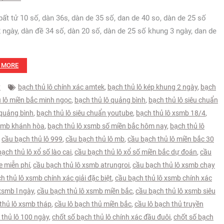
bất tử 10 số, dàn 36s, dàn de 35 số, dan de 40 so, dàn de 25 số
 ngày, dàn đề 34 số, dàn 20 số, dàn de 25 số khung 3 ngày, dan de
 MORE
y
bạch thủ lô chính xác amtek
,
bạch thủ lô kép khung 2 ngày
,
bạch
 lô miền bắc minh ngọc
,
bạch thủ lô quảng bình
,
bạch thủ lô siêu chuẩn
 quảng bình
,
bạch thủ lô siêu chuẩn youtube
,
bạch thủ lô xsmb 18/4
,
xsmb khánh hòa
,
bạch thủ lô xsmb số miền bắc hôm nay
,
bạch thủ lô
,
cầu bạch thủ lô 999
,
cầu bạch thủ lô mb
,
cầu bạch thủ lô miền bắc 30
ạch thủ lô xổ số lào cai
,
cầu bạch thủ lô xổ số miền bắc dự đoán
,
cầu
e miễn phí
,
cầu bạch thủ lô xsmb atrungroi
,
cầu bạch thủ lô xsmb chạy
h thủ lô xsmb chính xác giải đặc biệt
,
cầu bạch thủ lô xsmb chính xác
xsmb l ngày
,
cầu bạch thủ lô xsmb miền bắc
,
cầu bạch thủ lô xsmb siêu
thủ lô xsmb tháp
,
cầu lô bạch thủ miền bắc
,
cầu lô bạch thủ truyền
 thủ lô 100 ngày
,
chốt số bạch thủ lô chính xác đầu đuôi
,
chốt số bạch