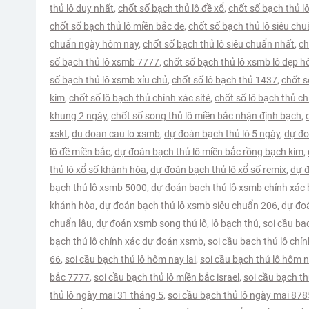
thủ lô duy nhất
,
chốt số bạch thủ lô đề xổ
,
chốt số bạch thủ l
chốt số bạch thủ lô miền bắc de
,
chốt số bạch thủ lô siêu ch
chuẩn ngày hôm nay
,
chốt số bạch thủ lô siêu chuẩn nhất
,
ch
số bạch thủ lô xsmb 7777
,
chốt số bạch thủ lô xsmb lô đẹp 
số bạch thủ lô xsmb xỉu chủ
,
chốt số lô bạch thủ 1437
,
chốt s
kim
,
chốt số lô bạch thủ chính xác sítě
,
chốt số lô bạch thủ ch
khung 2 ngày
,
chốt số song thủ lô miền bắc nhận định bạch
,
xskt
,
du doan cau lo xsmb
,
dự đoán bạch thủ lô 5 ngày
,
dự đo
lô đề miền bắc
,
dự đoán bạch thủ lô miền bắc rồng bạch kim
,
thủ lô xổ số khánh hòa
,
dự đoán bạch thủ lô xổ số remix
,
dự đ
bạch thủ lô xsmb 5000
,
dự đoán bạch thủ lô xsmb chính xác 
khánh hòa
,
dự đoán bạch thủ lô xsmb siêu chuẩn 206
,
dự đoá
chuẩn lâu
,
dự đoán xsmb song thủ lô
,
lô bạch thủ
,
soi cầu bạ
bạch thủ lô chính xác dự đoán xsmb
,
soi cầu bạch thủ lô chí
66
,
soi cầu bạch thủ lô hôm nay lai
,
soi cầu bạch thủ lô hôm 
bắc 7777
,
soi cầu bạch thủ lô miền bắc israel
,
soi cầu bạch th
thủ lô ngày mai 31 tháng 5
,
soi cầu bạch thủ lô ngày mai 878