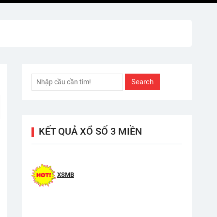
Search
KẾT QUẢ XỔ SỐ 3 MIỀN
XSMB