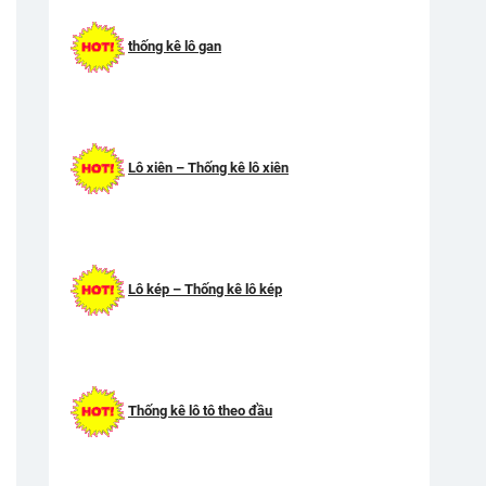
thống kê lô gan
Lô xiên – Thống kê lô xiên
Lô kép – Thống kê lô kép
Thống kê lô tô theo đầu