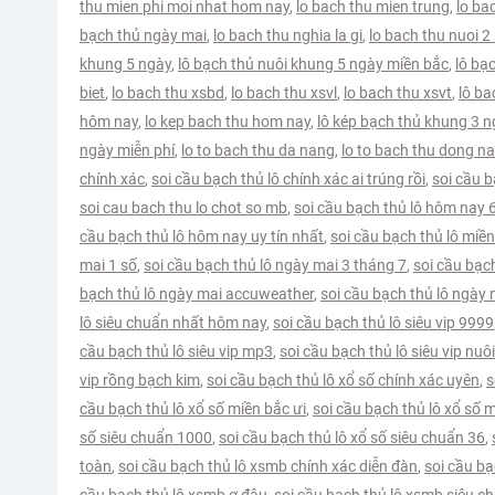
thu mien phi moi nhat hom nay
,
lo bach thu mien trung
,
lo ba
bạch thủ ngày mai
,
lo bach thu nghia la gi
,
lo bach thu nuoi 2
khung 5 ngày
,
lô bạch thủ nuôi khung 5 ngày miền bắc
,
lô bạ
biet
,
lo bach thu xsbd
,
lo bach thu xsvl
,
lo bach thu xsvt
,
lô ba
hôm nay
,
lo kep bach thu hom nay
,
lô kép bạch thủ khung 3 n
ngày miễn phí
,
lo to bach thu da nang
,
lo to bach thu dong na
chính xác
,
soi cầu bạch thủ lô chính xác ai trúng rồi
,
soi cầu 
soi cau bach thu lo chot so mb
,
soi cầu bạch thủ lô hôm nay 
cầu bạch thủ lô hôm nay uy tín nhất
,
soi cầu bạch thủ lô miề
mai 1 số
,
soi cầu bạch thủ lô ngày mai 3 tháng 7
,
soi cầu bạc
bạch thủ lô ngày mai accuweather
,
soi cầu bạch thủ lô ngày
lô siêu chuẩn nhất hôm nay
,
soi cầu bạch thủ lô siêu vip 9999
cầu bạch thủ lô siêu vip mp3
,
soi cầu bạch thủ lô siêu vip nuô
vip rồng bạch kim
,
soi cầu bạch thủ lô xổ số chính xác uyên
,
s
cầu bạch thủ lô xổ số miền bắc ưi
,
soi cầu bạch thủ lô xổ số 
số siêu chuẩn 1000
,
soi cầu bạch thủ lô xổ số siêu chuẩn 36
,
toàn
,
soi cầu bạch thủ lô xsmb chính xác diễn đàn
,
soi cầu b
cầu bạch thủ lô xsmb ơ đâu
,
soi cầu bạch thủ lô xsmb siêu c