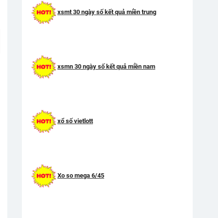
xsmt 30 ngày số kết quả miền trung
xsmn 30 ngày số kết quả miền nam
xổ số vietlott
Xo so mega 6/45