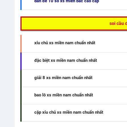
dàn đề 10 số xs miền bắc cao cấp
soi cầu
xỉu chủ xs miền nam chuẩn nhất
đặc biệt xs miền nam chuẩn nhất
giải 8 xs miền nam chuẩn nhất
bao lô xs miền nam chuẩn nhất
cặp xỉu chủ xs miền nam chuẩn nhất