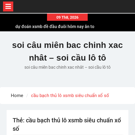
Skip
09 Th8, 2026
to
dự đoán xsmb đề đầu đuôi hôm nay ăn to
content
dự đoán xsmb song thủ lô hôm nay ăn to
dự đoán xsmb dàn đề 8 con hôm nay ăn to
soi câu miên bac chinh xac
nhât – soi cầu lô tô
soi câu miên bac chinh xac nhât – soi cầu lô tô
Home
cầu bạch thủ lô xsmb siêu chuẩn xổ số
Thẻ:
cầu bạch thủ lô xsmb siêu chuẩn xổ
số