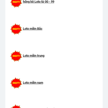
hống kê Loto từ 00 - 99
Loto miền Bắc
Loto miền trung
Loto miền nam