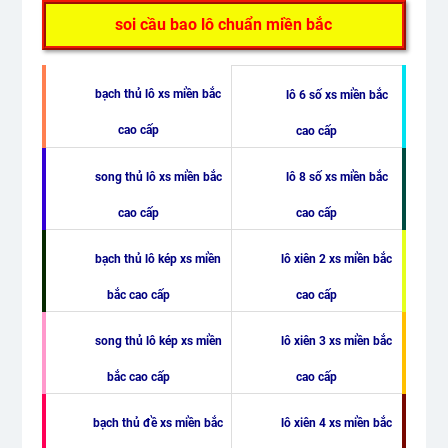
soi cầu bao lô chuẩn miền bắc
bạch thủ lô xs miền bắc
lô 6 số xs miền bắc
cao cấp
cao cấp
song thủ lô xs miền bắc
lô 8 số xs miền bắc
cao cấp
cao cấp
bạch thủ lô kép xs miền
lô xiên 2 xs miền bắc
bắc cao cấp
cao cấp
song thủ lô kép xs miền
lô xiên 3 xs miền bắc
bắc cao cấp
cao cấp
bạch thủ đề xs miền bắc
lô xiên 4 xs miền bắc