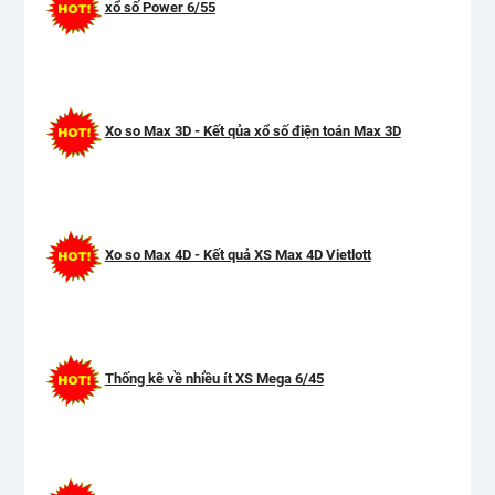
xổ số Power 6/55
Xo so Max 3D - Kết qủa xổ số điện toán Max 3D
Xo so Max 4D - Kết quả XS Max 4D Vietlott
Thống kê về nhiều ít XS Mega 6/45