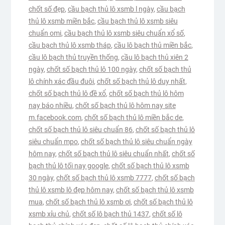
chốt số đẹp
,
cầu bạch thủ lô xsmb l ngày
,
cầu bạch
thủ lô xsmb miền bắc
,
cầu bạch thủ lô xsmb siêu
chuẩn omi
,
cầu bạch thủ lô xsmb siêu chuẩn xổ số
,
cầu bạch thủ lô xsmb tháp
,
cầu lô bạch thủ miền bắc
,
cầu lô bạch thủ truyền thống
,
cầu lô bạch thủ xiên 2
ngày
,
chốt số bạch thủ lô 100 ngày
,
chốt số bạch thủ
lô chính xác đầu đuôi
,
chốt số bạch thủ lô duy nhất
,
chốt số bạch thủ lô đề xổ
,
chốt số bạch thủ lô hôm
nay báo nhiều
,
chốt số bạch thủ lô hôm nay site
m.facebook.com
,
chốt số bạch thủ lô miền bắc de
,
chốt số bạch thủ lô siêu chuẩn 86
,
chốt số bạch thủ lô
siêu chuẩn mpo
,
chốt số bạch thủ lô siêu chuẩn ngày
hôm nay
,
chốt số bạch thủ lô siêu chuẩn nhất
,
chốt số
bạch thủ lô tối nay google
,
chốt số bạch thủ lô xsmb
30 ngày
,
chốt số bạch thủ lô xsmb 7777
,
chốt số bạch
thủ lô xsmb lô đẹp hôm nay
,
chốt số bạch thủ lô xsmb
mua
,
chốt số bạch thủ lô xsmb ơi
,
chốt số bạch thủ lô
xsmb xỉu chủ
,
chốt số lô bạch thủ 1437
,
chốt số lô