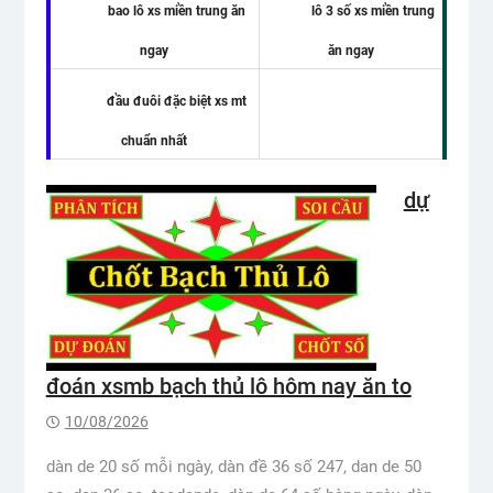
bao lô xs miền trung ăn
lô 3 số xs miền trung
ngay
ăn ngay
đầu đuôi đặc biệt xs mt
chuẩn nhất
dự
đoán xsmb bạch thủ lô hôm nay ăn to
10/08/2026
dàn de 20 số mỗi ngày, dàn đề 36 số 247, dan de 50