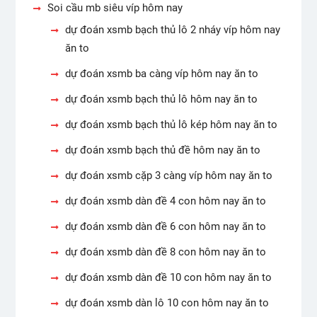
Soi cầu mb siêu víp hôm nay
dự đoán xsmb bạch thủ lô 2 nháy víp hôm nay
ăn to
dự đoán xsmb ba càng víp hôm nay ăn to
dự đoán xsmb bạch thủ lô hôm nay ăn to
dự đoán xsmb bạch thủ lô kép hôm nay ăn to
dự đoán xsmb bạch thủ đề hôm nay ăn to
dự đoán xsmb cặp 3 càng víp hôm nay ăn to
dự đoán xsmb dàn đề 4 con hôm nay ăn to
dự đoán xsmb dàn đề 6 con hôm nay ăn to
dự đoán xsmb dàn đề 8 con hôm nay ăn to
dự đoán xsmb dàn đề 10 con hôm nay ăn to
dự đoán xsmb dàn lô 10 con hôm nay ăn to