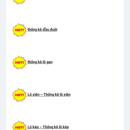
thống kê đầu đuôi
thống kê lô gan
Lô xiên – Thống kê lô xiên
Lô kép – Thống kê lô kép