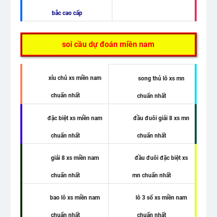
bắc cao cấp
soi cầu dự đoán miền nam
xỉu chủ xs miền nam
song thủ lô xs mn
chuẩn nhất
chuẩn nhất
đặc biệt xs miền nam
đầu đuôi giải 8 xs mn
chuẩn nhất
chuẩn nhất
giải 8 xs miền nam
đầu đuôi đặc biệt xs
chuẩn nhất
mn chuẩn nhất
bao lô xs miền nam
lô 3 số xs miền nam
chuẩn nhất
chuẩn nhất