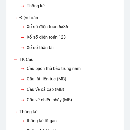
Thống kê
Điện toán
Xổ số điện toán 6×36
Xổ số điện toán 123
Xổ số thần tài
TK Cầu
Cầu bạch thủ bắc trung nam
Cầu lật liên tục (MB)
Cầu về cả cặp (MB)
Cầu về nhiều nháy (MB)
Thống kê
thống kê lô gan