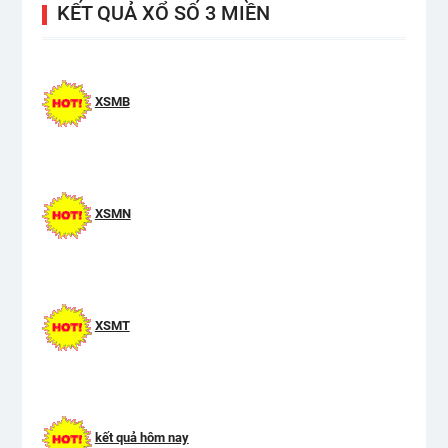
KẾT QUẢ XỔ SỐ 3 MIỀN
XSMB
XSMN
XSMT
kết quả hôm nay