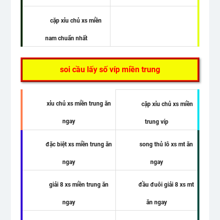
cặp xỉu chủ xs miền
nam chuẩn nhất
soi cầu lấy số víp miền trung
xỉu chủ xs miền trung ăn
cặp xỉu chủ xs miền
ngay
trung víp
đặc biệt xs miền trung ăn
song thủ lô xs mt ăn
ngay
ngay
giải 8 xs miền trung ăn
đầu đuôi giải 8 xs mt
ngay
ăn ngay