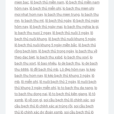
mien bac
,
lô bạch thủ miền nam
,
lô bạch thủ miền nam
hôm nay
,
lô bạch thủ miễn phí
,
lo bach thu mien phi
moi nhat hom nay
,
lo bach thu mien trung
,
lo bach thu
mn
,
lo bach thu mt
,
lô bạch thủ ngày
,
lô bạch thủ ngày
hôm nay
,
lô bạch thủ ngày mai
,
lo bach thu nghia la gi
,
lo bach thu nuoi 2 ngay
,
lô bạch thủ nuôi 3 ngày
,
lô
bạch thủ nuôi khung
,
lô bạch thủ nuôi khung 5 ngày
,
lô bạch thủ nuôi khung 5 ngày miền bắc
,
lô bạch thủ
rồng bạch kim
,
lô bạch thủ trong ngày
,
lo bach thu về
theo dac biet
,
lo bach thu xsbd
,
lo bach thu xsvl
,
lo
bach thu xsvt
,
lô bao nhiêu
,
lo de bach thu
,
lo de bach
thu 6886
,
lô đề bach thủ mb
,
Lô đẹp hôm nay
,
lo kep
bach thu hom nay
,
lô kép bạch thủ khung 3 ngày
,
lô
mb
,
lô miễn phí
,
lô nuôi bạch thủ 2 ngày
,
lô nuôi bạch
thủ khung 3 ngày miễn phí
,
lo to bach thu da nang
,
lo
to bach thu dong nai
,
lô to bạch thủ kiên giang
,
lô tô
xsmb
,
lô về con gì
,
soi cầu bạch thủ lô chính xác
,
soi
cầu bạch thủ lô chính xác ai trúng rồi
,
soi cầu bạch
thủ lô chính xác dự đoán xsmb
,
soi cầu bạch thủ lô