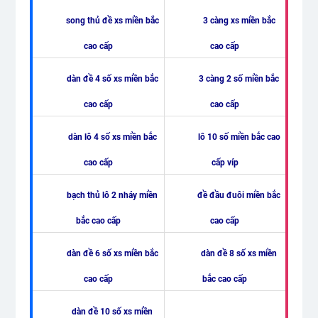
song thủ đề xs miền bắc
3 càng xs miền bắc
cao cấp
cao cấp
dàn đề 4 số xs miền bắc
3 càng 2 số miền bắc
cao cấp
cao cấp
dàn lô 4 số xs miền bắc
lô 10 số miền bắc cao
cao cấp
cấp víp
bạch thủ lô 2 nháy miền
đề đầu đuôi miền bắc
bắc cao cấp
cao cấp
dàn đề 6 số xs miền bắc
dàn đề 8 số xs miền
cao cấp
bắc cao cấp
dàn đề 10 số xs miền