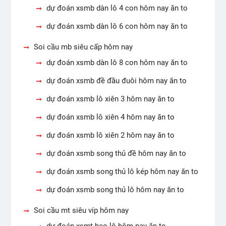
dự đoán xsmb dàn lô 4 con hôm nay ăn to
dự đoán xsmb dàn lô 6 con hôm nay ăn to
Soi cầu mb siêu cấp hôm nay
dự đoán xsmb dàn lô 8 con hôm nay ăn to
dự đoán xsmb đề đầu đuôi hôm nay ăn to
dự đoán xsmb lô xiên 3 hôm nay ăn to
dự đoán xsmb lô xiên 4 hôm nay ăn to
dự đoán xsmb lô xiên 2 hôm nay ăn to
dự đoán xsmb song thủ đề hôm nay ăn to
dự đoán xsmb song thủ lô kép hôm nay ăn to
dự đoán xsmb song thủ lô hôm nay ăn to
Soi cầu mt siêu víp hôm nay
dự đoán xsmt bao lô hôm nay ăn to