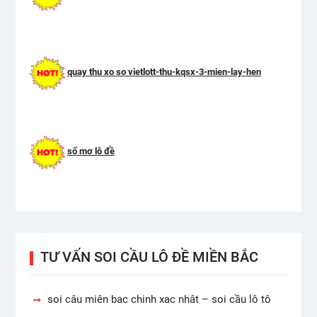
quay thu xo so vietlott-thu-kqsx-3-mien-lay-hen
sổ mơ lô đề
TƯ VẤN SOI CẦU LÔ ĐỀ MIỀN BẮC
soi câu miên bac chinh xac nhât – soi cầu lô tô