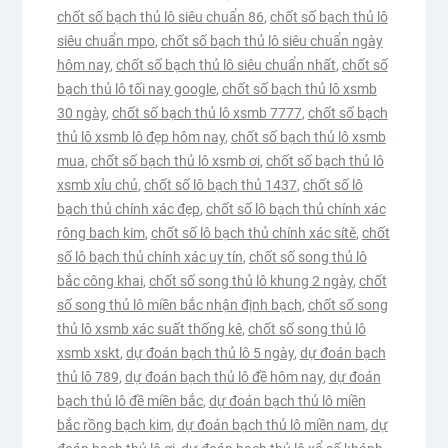
chốt số bạch thủ lô siêu chuẩn 86
,
chốt số bạch thủ lô
siêu chuẩn mpo
,
chốt số bạch thủ lô siêu chuẩn ngày
hôm nay
,
chốt số bạch thủ lô siêu chuẩn nhất
,
chốt số
bạch thủ lô tối nay google
,
chốt số bạch thủ lô xsmb
30 ngày
,
chốt số bạch thủ lô xsmb 7777
,
chốt số bạch
thủ lô xsmb lô đẹp hôm nay
,
chốt số bạch thủ lô xsmb
mua
,
chốt số bạch thủ lô xsmb ơi
,
chốt số bạch thủ lô
xsmb xỉu chủ
,
chốt số lô bạch thủ 1437
,
chốt số lô
bạch thủ chính xác đẹp
,
chốt số lô bạch thủ chính xác
rông bach kim
,
chốt số lô bạch thủ chính xác sítě
,
chốt
số lô bạch thủ chính xác uy tín
,
chốt số song thủ lô
bắc công khai
,
chốt số song thủ lô khung 2 ngày
,
chốt
số song thủ lô miền bắc nhận định bạch
,
chốt số song
thủ lô xsmb xác suất thống kê
,
chốt số song thủ lô
xsmb xskt
,
dự đoán bạch thủ lô 5 ngày
,
dự đoán bạch
thủ lô 789
,
dự đoán bạch thủ lô đề hôm nay
,
dự đoán
bạch thủ lô đề miền bắc
,
dự đoán bạch thủ lô miền
bắc rồng bạch kim
,
dự đoán bạch thủ lô miền nam
,
dự