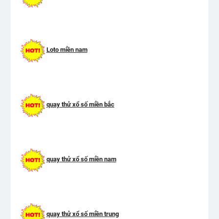
Loto miền nam
quay thử xổ số miền bắc
quay thử xổ số miền nam
quay thử xổ số miền trung