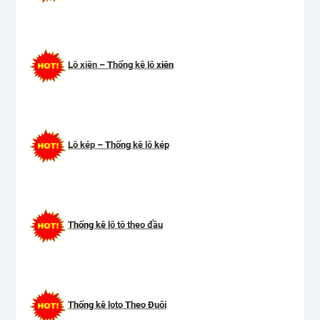
Lô xiên – Thống kê lô xiên
Lô kép – Thống kê lô kép
Thống kê lô tô theo đầu
Thống kê loto Theo Đuôi