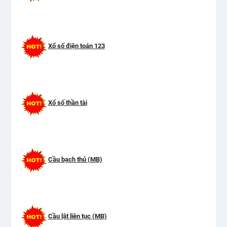
Xổ số điện toán 123
Xổ số thần tài
Cầu bạch thủ (MB)
Cầu lật liên tục (MB)