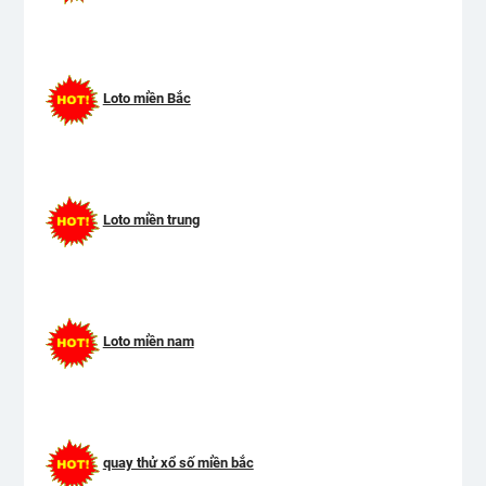
Loto miền Bắc
Loto miền trung
Loto miền nam
quay thử xổ số miền bắc