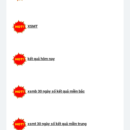
XSMT
kết quả hôm nay
xsmb 30 ngày số kết quả miền bắc
xsmt 30 ngày số kết quả miền trung