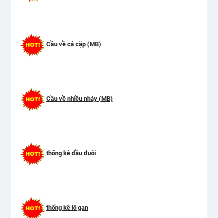
Cầu về cả cặp (MB)
Cầu về nhiều nháy (MB)
thống kê đầu đuôi
thống kê lô gan