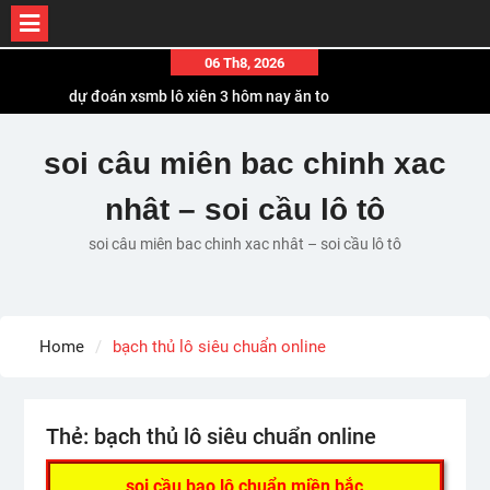
Skip
06 Th8, 2026
to
dự đoán xsmb lô xiên 3 hôm nay ăn to
content
dự đoán xsmb dàn đề 8 con hôm nay ăn to
dự đoán xsmb dàn đề 6 con hôm nay ăn to
soi câu miên bac chinh xac
nhât – soi cầu lô tô
soi câu miên bac chinh xac nhât – soi cầu lô tô
Home
bạch thủ lô siêu chuẩn online
Thẻ:
bạch thủ lô siêu chuẩn online
soi cầu bao lô chuẩn miền bắc