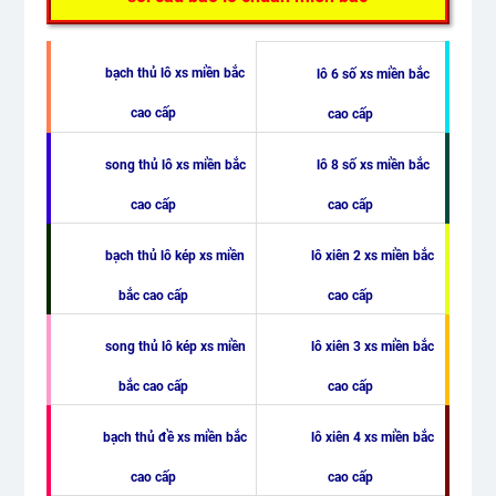
bạch thủ lô xs miền bắc
lô 6 số xs miền bắc
cao cấp
cao cấp
song thủ lô xs miền bắc
lô 8 số xs miền bắc
cao cấp
cao cấp
bạch thủ lô kép xs miền
lô xiên 2 xs miền bắc
bắc cao cấp
cao cấp
song thủ lô kép xs miền
lô xiên 3 xs miền bắc
bắc cao cấp
cao cấp
bạch thủ đề xs miền bắc
lô xiên 4 xs miền bắc
cao cấp
cao cấp