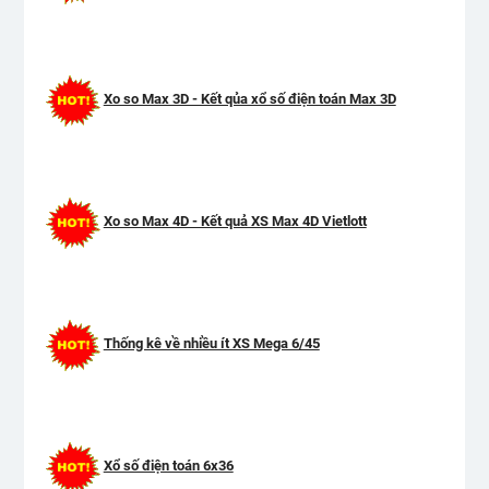
Xo so Max 3D - Kết qủa xổ số điện toán Max 3D
Xo so Max 4D - Kết quả XS Max 4D Vietlott
Thống kê về nhiều ít XS Mega 6/45
Xổ số điện toán 6x36