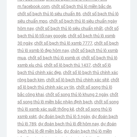
m.facebook.com
,
chốt số bạch thủ lô miền bắc de
,
chốt số bạch thủ lô siêu chuẩn 86
,
chốt số bạch thủ lô
siêu chuẩn mpo
,
chốt số bạch thủ lô siêu chuẩn ngày
hôm nay
,
chốt số bạch thủ lô siêu chuẩn nhất
,
chốt số
bạch thủ lô tối nay google
,
chốt số bạch thủ lô xsmb
30 ngày
,
chốt số bạch thủ lô xsmb 7777
,
chốt số bạch
thủ lô xsmb lô đẹp hôm nay
,
chốt số bạch thủ lô xsmb
mua
,
chốt số bạch thủ lô xsmb ơi
,
chốt số bạch thủ lô
xsmb xỉu chủ
,
chốt số lô bạch thủ 1437
,
chốt số lô
bạch thủ chính xác đẹp
,
chốt số lô bạch thủ chính xác
rông bach kim
,
chốt số lô bạch thủ chính xác sítě
,
chốt
số lô bạch thủ chính xác uy tín
,
chốt số song thủ lô
bắc công khai
,
chốt số song thủ lô khung 2 ngày
,
chốt
số song thủ lô miền bắc nhận định bạch
,
chốt số song
thủ lô xsmb xác suất thống kê
,
chốt số song thủ lô
xsmb xskt
,
dự đoán bạch thủ lô 5 ngày
,
dự đoán bạch
thủ lô 789
,
dự đoán bạch thủ lô đề hôm nay
,
dự đoán
bạch thủ lô đề miền bắc
,
dự đoán bạch thủ lô miền