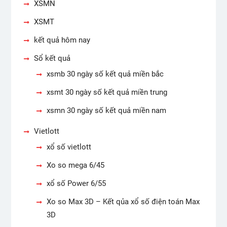
XSMN
XSMT
kết quả hôm nay
Sổ kết quả
xsmb 30 ngày số kết quả miền bắc
xsmt 30 ngày số kết quả miền trung
xsmn 30 ngày số kết quả miền nam
Vietlott
xổ số vietlott
Xo so mega 6/45
xổ số Power 6/55
Xo so Max 3D – Kết qủa xổ số điện toán Max
3D