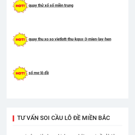
quay thử xổ số miền trung
quay thu xo so vietlott-thu-kqsx-3-mien-lay-hen
sổ mơ lô đề
TƯ VẤN SOI CẦU LÔ ĐỀ MIỀN BẮC