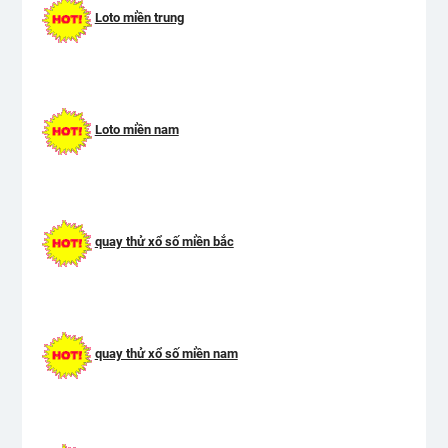
Loto miền trung
Loto miền nam
quay thử xổ số miền bắc
quay thử xổ số miền nam