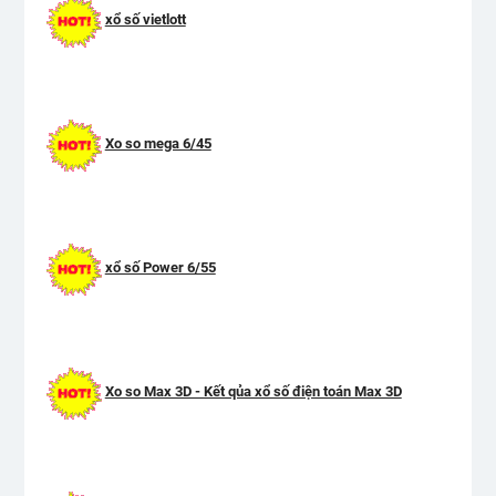
xổ số vietlott
Xo so mega 6/45
xổ số Power 6/55
Xo so Max 3D - Kết qủa xổ số điện toán Max 3D