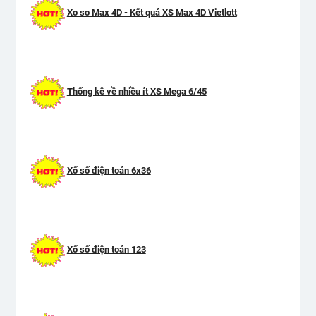
Xo so Max 4D - Kết quả XS Max 4D Vietlott
Thống kê về nhiều ít XS Mega 6/45
Xổ số điện toán 6x36
Xổ số điện toán 123