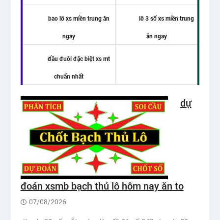
bao lô xs miền trung ăn
lô 3 số xs miền trung
ngay
ăn ngay
đầu đuôi đặc biệt xs mt
chuẩn nhất
dự
đoán xsmb bạch thủ lô hôm nay ăn to
07/08/2026