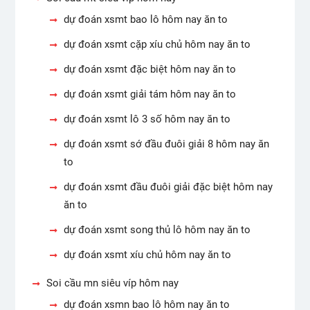
dự đoán xsmt bao lô hôm nay ăn to
dự đoán xsmt cặp xíu chủ hôm nay ăn to
dự đoán xsmt đặc biệt hôm nay ăn to
dự đoán xsmt giải tám hôm nay ăn to
dự đoán xsmt lô 3 số hôm nay ăn to
dự đoán xsmt sớ đầu đuôi giải 8 hôm nay ăn
to
dự đoán xsmt đầu đuôi giải đặc biệt hôm nay
ăn to
dự đoán xsmt song thủ lô hôm nay ăn to
dự đoán xsmt xíu chủ hôm nay ăn to
Soi cầu mn siêu víp hôm nay
dự đoán xsmn bao lô hôm nay ăn to