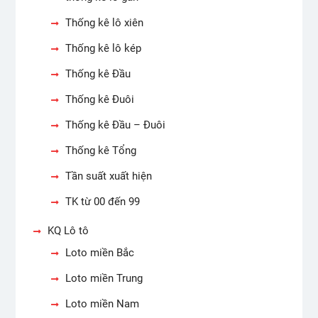
Thống kê lô xiên
Thống kê lô kép
Thống kê Đầu
Thống kê Đuôi
Thống kê Đầu – Đuôi
Thống kê Tổng
Tần suất xuất hiện
TK từ 00 đến 99
KQ Lô tô
Loto miền Bắc
Loto miền Trung
Loto miền Nam