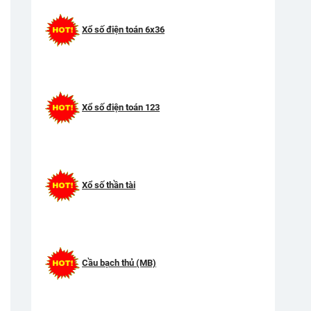
Xổ số điện toán 6x36
Xổ số điện toán 123
Xổ số thần tài
Cầu bạch thủ (MB)