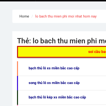
Home
lo bach thu mien phi moi nhat hom nay
Thẻ:
lo bach thu mien phi m
soi cầu ba
bạch thủ lô xs miền bắc cao cấp
song thủ lô xs miền bắc cao cấp
bạch thủ lô kép xs miền bắc cao cấp