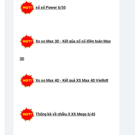
xổ số Power 6/55
Xo so Max 3D - Kết qủa xổ số điện toán Max
3D
Xo so Max 4D - Kết quả XS Max 4D Vietlott
Thống kê về nhiều ít XS Mega 6/45