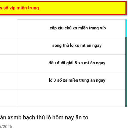
ấy số víp miền trung
cặp xỉu chủ xs miền trung víp
song thủ lô xs mt ăn ngay
đầu đuôi giải 8 xs mt ăn ngay
lô 3 số xs miền trung ăn ngay
án xsmb bạch thủ lô hôm nay ăn to
6/2026