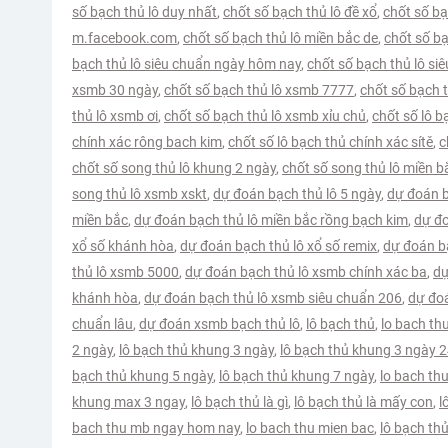
số bạch thủ lô duy nhất
,
chốt số bạch thủ lô đề xổ
,
chốt số bạ
m.facebook.com
,
chốt số bạch thủ lô miền bắc de
,
chốt số bạ
bạch thủ lô siêu chuẩn ngày hôm nay
,
chốt số bạch thủ lô si
xsmb 30 ngày
,
chốt số bạch thủ lô xsmb 7777
,
chốt số bạch 
thủ lô xsmb ơi
,
chốt số bạch thủ lô xsmb xỉu chủ
,
chốt số lô 
chính xác rông bach kim
,
chốt số lô bạch thủ chính xác sítě
,
c
chốt số song thủ lô khung 2 ngày
,
chốt số song thủ lô miền 
song thủ lô xsmb xskt
,
dự đoán bạch thủ lô 5 ngày
,
dự đoán b
miền bắc
,
dự đoán bạch thủ lô miền bắc rồng bạch kim
,
dự đo
xổ số khánh hòa
,
dự đoán bạch thủ lô xổ số remix
,
dự đoán bạ
thủ lô xsmb 5000
,
dự đoán bạch thủ lô xsmb chính xác ba
,
dự
khánh hòa
,
dự đoán bạch thủ lô xsmb siêu chuẩn 206
,
dự đoá
chuẩn lâu
,
dự đoán xsmb bạch thủ lô
,
lô bạch thủ
,
lo bach th
2 ngày
,
lô bạch thủ khung 3 ngày
,
lô bạch thủ khung 3 ngày 
bạch thủ khung 5 ngày
,
lô bạch thủ khung 7 ngày
,
lo bach th
khung max 3 ngay
,
lô bạch thủ là gì
,
lô bạch thủ là mấy con
,
l
bach thu mb ngay hom nay
,
lo bach thu mien bac
,
lô bạch th