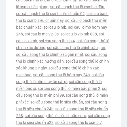
lô xsmb kiên giang
,
soi cầu bạch thủ lô xsmb ơ đâu
,
soi cầu bạch thủ lô xsmb siêu chuẩn 02
,
soi cau bach
thu lo xsmb siêu chuẩn nay
,
soi cầu lô bạch thủ miền
bắc chuẩn xác
,
soi cau lo mb
,
soi cau lo mb hom nay
24h
,
soi cau lo mb vip 3s
,
soi cau lo vip mb 888
,
soi
cau lo xsmb
,
soi cau song thu lo 4
,
soi cầu song thủ lô
chính xác dương
,
soi cầu song thủ lô chính xác gan
,
soi cầu song thủ lô chính xác gần nhất
,
soi cầu song
thủ lô chính xác hướng dẫn
,
soi cầu song thủ lô chính
xác khung 3 ngày
,
soi cầu song thủ lô chính xác
mienhua
,
soi cầu song thủ lô hôm nay 24h
,
soi cầu
song thủ lô hôm nay ăn cái gì
,
soi cầu song thủ lô
miền bắc ơi
,
soi cầu song thủ lô miền bắc phần 2
,
soi
cầu song thủ lô miễn phí 99
,
soi cầu song thủ lô miễn
phí xác
,
soi cầu song thủ lô siêu chuẩn
,
soi cầu song
thủ lô siêu chuẩn 24h
,
soi cầu song thủ lô siêu chuẩn
268
,
soi cầu song thủ lô siêu chuẩn euro
,
soi cầu song
thủ lô siêu chuẩn u23
,
soi cầu song thủ lô xsmb 7