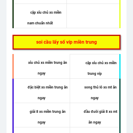
cặp xỉu chủ xs miền
nam chuẩn nhất
soi cầu lấy số víp miền trung
xỉu chủ xs miền trung ăn
cặp xỉu chủ xs miền
ngay
trung víp
đặc biệt xs miền trung ăn
song thủ lô xs mt ăn
ngay
ngay
giải 8 xs miền trung ăn
đầu đuôi giải 8 xs mt
ngay
ăn ngay