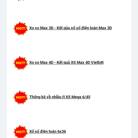
Xo so Max 3D - Kết qủa xổ số điện toán Max 3D
Xo so Max 4D - Kết quả XS Max 4D Vietlott
Thống kê về nhiều ít XS Mega 6/45
Xổ số điện toán 6x36