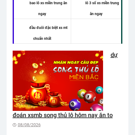
bao lô xs miền trung ăn
lô 3 số xs miền trung
ngay
ăn ngay
đầu đuôi đặc biệt xs mt
chuẩn nhất
dự
đoán xsmb song thủ lô hôm nay ăn to
08/08/2026