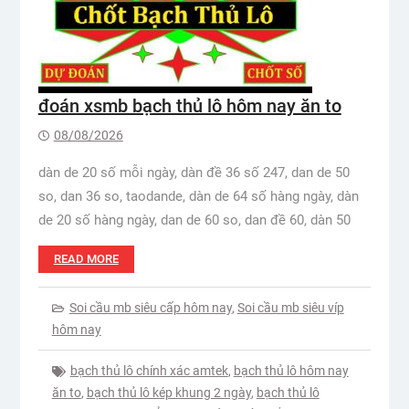
đoán xsmb bạch thủ lô hôm nay ăn to
08/08/2026
dàn de 20 số mỗi ngày, dàn đề 36 số 247, dan de 50
so, dan 36 so, taodande, dàn de 64 số hàng ngày, dàn
de 20 số hàng ngày, dan de 60 so, dan đề 60, dàn 50
READ MORE
Soi cầu mb siêu cấp hôm nay
,
Soi cầu mb siêu víp
hôm nay
bạch thủ lô chính xác amtek
,
bạch thủ lô hôm nay
ăn to
,
bạch thủ lô kép khung 2 ngày
,
bạch thủ lô