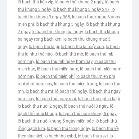
lô bạch thủ kép vip
,
lô bạch thủ khung 2 ngày
,
lô bạch
thủ khung 3 ngày
,
lô bạch thủ khung 3 ngày 247
,
lo
bach thu khung 3 ngay 368
,
lo bach thu khung 3 ngay
mien phi
,
lô bạch thủ khung 5 ngày
,
lô bạch thủ khung
7 ngày
,
lo bach thu khung ba ngay
,
lo bach thu khung
ba ngay rong bach kim
,
lo bach thu khung max 3
ngay
,
lô bạch thủ là gì
,
lô bạch thủ là mấy con
,
lô bạch
thủ là như thế nào
,
lô bạch thủ mb
,
lô bạch thủ mb
hôm nay
,
lo bach thu mb ngay hom nay
,
lo bach thu
mien bac
,
lô bạch thủ miền nam
,
lô bạch thủ miền nam
hôm nay
,
lô bạch thủ miễn phí
,
lo bach thu mien phi
moi nhat hom nay
,
lo bach thu mien trung
,
lo bach thu
mn
,
lo bach thu mt
,
lô bạch thủ ngày
,
lô bạch thủ ngày
hôm nay
,
lô bạch thủ ngày mai
,
lo bach thu nghia la gi
,
lo bach thu nuoi 2 ngay
,
lô bạch thủ nuôi 3 ngày
,
lô
bạch thủ nuôi khung
,
lô bạch thủ nuôi khung 5 ngày
,
lô bạch thủ nuôi khung 5 ngày miền bắc
,
lô bạch thủ
rồng bạch kim
,
lô bạch thủ trong ngày
,
lo bach thu về
theo dac biet
,
lo bach thu xsbd
,
lo bach thu xsvl
,
lo