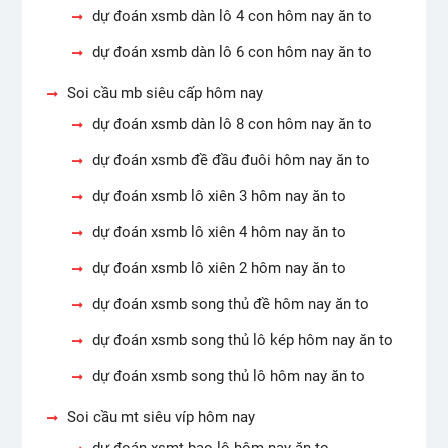
dự đoán xsmb dàn lô 4 con hôm nay ăn to
dự đoán xsmb dàn lô 6 con hôm nay ăn to
Soi cầu mb siêu cấp hôm nay
dự đoán xsmb dàn lô 8 con hôm nay ăn to
dự đoán xsmb đề đầu đuôi hôm nay ăn to
dự đoán xsmb lô xiên 3 hôm nay ăn to
dự đoán xsmb lô xiên 4 hôm nay ăn to
dự đoán xsmb lô xiên 2 hôm nay ăn to
dự đoán xsmb song thủ đề hôm nay ăn to
dự đoán xsmb song thủ lô kép hôm nay ăn to
dự đoán xsmb song thủ lô hôm nay ăn to
Soi cầu mt siêu víp hôm nay
dự đoán xsmt bao lô hôm nay ăn to