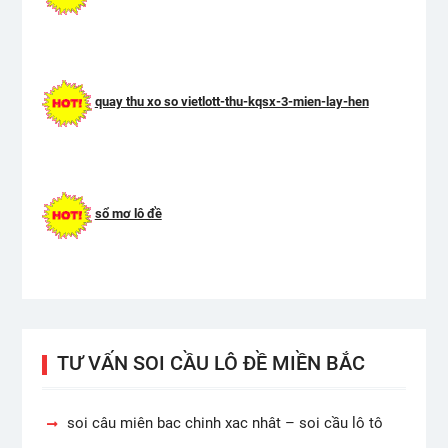
quay thu xo so vietlott-thu-kqsx-3-mien-lay-hen
sổ mơ lô đề
TƯ VẤN SOI CẦU LÔ ĐỀ MIỀN BẮC
soi câu miên bac chinh xac nhât – soi cầu lô tô