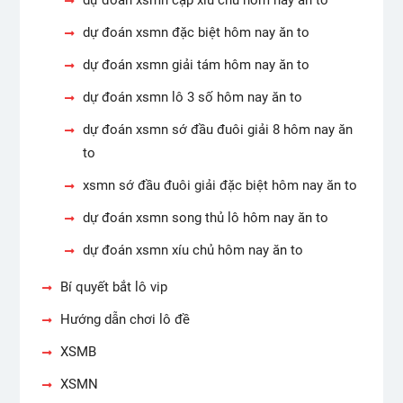
dự đoán xsmn đặc biệt hôm nay ăn to
dự đoán xsmn giải tám hôm nay ăn to
dự đoán xsmn lô 3 số hôm nay ăn to
dự đoán xsmn sớ đầu đuôi giải 8 hôm nay ăn
to
xsmn sớ đầu đuôi giải đặc biệt hôm nay ăn to
dự đoán xsmn song thủ lô hôm nay ăn to
dự đoán xsmn xíu chủ hôm nay ăn to
Bí quyết bắt lô vip
Hướng dẫn chơi lô đề
XSMB
XSMN