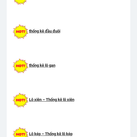
thống kê đầu đuôi
thống kê lô gan
Lô xiên – Thống kê lô xiên
Lô kép – Thống kê lô kép