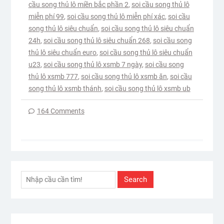
cầu song thủ lô miền bắc phần 2
,
soi cầu song thủ lô
miễn phí 99
,
soi cầu song thủ lô miễn phí xác
,
soi cầu
song thủ lô siêu chuẩn
,
soi cầu song thủ lô siêu chuẩn
24h
,
soi cầu song thủ lô siêu chuẩn 268
,
soi cầu song
thủ lô siêu chuẩn euro
,
soi cầu song thủ lô siêu chuẩn
u23
,
soi cầu song thủ lô xsmb 7 ngày
,
soi cầu song
thủ lô xsmb 777
,
soi cầu song thủ lô xsmb ăn
,
soi cầu
song thủ lô xsmb thánh
,
soi cầu song thủ lô xsmb ub
164 Comments
Search