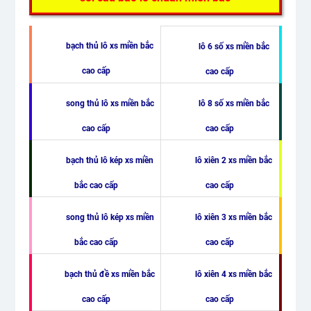
bạch thủ lô xs miền bắc
lô 6 số xs miền bắc
cao cấp
cao cấp
song thủ lô xs miền bắc
lô 8 số xs miền bắc
cao cấp
cao cấp
bạch thủ lô kép xs miền
lô xiên 2 xs miền bắc
bắc cao cấp
cao cấp
song thủ lô kép xs miền
lô xiên 3 xs miền bắc
bắc cao cấp
cao cấp
bạch thủ đề xs miền bắc
lô xiên 4 xs miền bắc
cao cấp
cao cấp