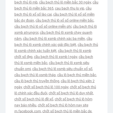
bạch thủ lô mb
,
cầu bạch thủ lô miền bắc 30 ngày
,
cầu
bạch thủ lô miền bắc 365
,
cau bach thu lo vip
,
cầu
bạch thủ lô xổ số lào cai
,
cầu bạch thủ lô xổ số miền
bắc dự đoán
,
cầu bạch thủ lô xổ số online miền bắc
,
cầu bạch thủ lô xổ số online miễn phí
,
cầu bạch thủ lô
xsmb atrungroi
,
cầu bạch thủ lô xsmb chạy quanh
năm
,
cầu bạch thủ lô xsmb chính xác ba miền
,
cầu
bạch thủ lô xsmb chính xác giải đặc biệt
,
cầu bạch thủ
lô xsmb chính xác tuấn kiệt
,
cầu bạch thủ lô xsmb
chốt số đẹp
,
cầu bạch thủ lô xsmb l ngày
,
cầu bạch
thủ lô xsmb miền bắc
,
cầu bạch thủ lô xsmb siêu
chuẩn omi
,
cầu bạch thủ lô xsmb siêu chuẩn xổ số
,
cầu bạch thủ lô xsmb tháp
,
cầu lô bạch thủ miền bắc
,
cầu lô bạch thủ truyền thống
,
cầu lô bạch thủ xiên 2
ngày
,
chốt số bạch thủ lô 100 ngày
,
chốt số bạch thủ
lô chính xác đầu đuôi
,
chốt số bạch thủ lô duy nhất
,
chốt số bạch thủ lô đề xổ
,
chốt số bạch thủ lô hôm
nay báo nhiều
,
chốt số bạch thủ lô hôm nay site
m.facebook.com
,
chốt số bạch thủ lô miền bắc de
,