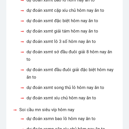
dự đoán xsmt cặp xíu chủ hôm nay ăn to
dự đoán xsmt đặc biệt hôm nay ăn to
dự đoán xsmt giải tám hôm nay ăn to
dự đoán xsmt lô 3 số hôm nay ăn to
dự đoán xsmt sớ đầu đuôi giải 8 hôm nay ăn
to
dự đoán xsmt đầu đuôi giải đặc biệt hôm nay
ăn to
dự đoán xsmt song thủ lô hôm nay ăn to
dự đoán xsmt xíu chủ hôm nay ăn to
Soi cầu mn siêu víp hôm nay
dự đoán xsmn bao lô hôm nay ăn to
dự đoán xsmn cặp xíu chủ hôm nay ăn to