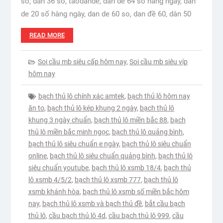
so, dan 36 so, taodande, dàn de 64 số hàng ngày, dàn
de 20 số hàng ngày, dan de 60 so, dan đề 60, dàn 50
READ MORE
Soi cầu mb siêu cấp hôm nay
,
Soi cầu mb siêu víp
hôm nay
bạch thủ lô chính xác amtek
,
bạch thủ lô hôm nay
ăn to
,
bạch thủ lô kép khung 2 ngày
,
bạch thủ lô
khung 3 ngày chuẩn
,
bạch thủ lô miền bắc 88
,
bạch
thủ lô miền bắc minh ngọc
,
bạch thủ lô quảng bình
,
bạch thủ lô siêu chuẩn e ngày
,
bạch thủ lô siêu chuẩn
online
,
bạch thủ lô siêu chuẩn quảng bình
,
bạch thủ lô
siêu chuẩn youtube
,
bạch thủ lô xsmb 18/4
,
bạch thủ
lô xsmb 4/5/2
,
bạch thủ lô xsmb 777
,
bạch thủ lô
xsmb khánh hòa
,
bạch thủ lô xsmb số miền bắc hôm
nay
,
bạch thủ lô xsmb và bạch thủ đề
,
bắt cầu bạch
thủ lô
,
cầu bạch thủ lô 4d
,
cầu bạch thủ lô 999
,
cầu