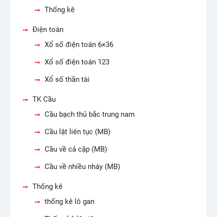
Thống kê
Điện toán
Xổ số điện toán 6×36
Xổ số điện toán 123
Xổ số thần tài
TK Cầu
Cầu bạch thủ bắc trung nam
Cầu lật liên tục (MB)
Cầu về cả cặp (MB)
Cầu về nhiều nháy (MB)
Thống kê
thống kê lô gan