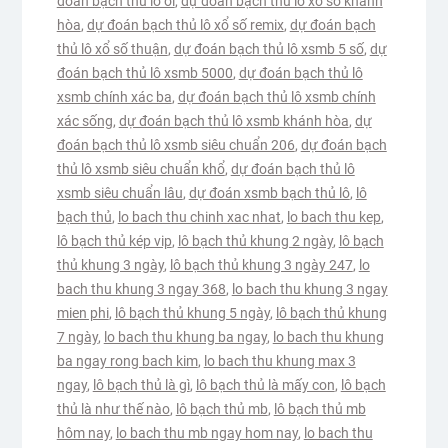
đoán bạch thủ lô ơi
,
dự đoán bạch thủ lô xổ số khánh
hòa
,
dự đoán bạch thủ lô xổ số remix
,
dự đoán bạch
thủ lô xổ số thuận
,
dự đoán bạch thủ lô xsmb 5 số
,
dự
đoán bạch thủ lô xsmb 5000
,
dự đoán bạch thủ lô
xsmb chính xác ba
,
dự đoán bạch thủ lô xsmb chính
xác sống
,
dự đoán bạch thủ lô xsmb khánh hòa
,
dự
đoán bạch thủ lô xsmb siêu chuẩn 206
,
dự đoán bạch
thủ lô xsmb siêu chuẩn khổ
,
dự đoán bạch thủ lô
xsmb siêu chuẩn lâu
,
dự đoán xsmb bạch thủ lô
,
lô
bạch thủ
,
lo bach thu chinh xac nhat
,
lo bach thu kep
,
lô bạch thủ kép vip
,
lô bạch thủ khung 2 ngày
,
lô bạch
thủ khung 3 ngày
,
lô bạch thủ khung 3 ngày 247
,
lo
bach thu khung 3 ngay 368
,
lo bach thu khung 3 ngay
mien phi
,
lô bạch thủ khung 5 ngày
,
lô bạch thủ khung
7 ngày
,
lo bach thu khung ba ngay
,
lo bach thu khung
ba ngay rong bach kim
,
lo bach thu khung max 3
ngay
,
lô bạch thủ là gì
,
lô bạch thủ là mấy con
,
lô bạch
thủ là như thế nào
,
lô bạch thủ mb
,
lô bạch thủ mb
hôm nay
,
lo bach thu mb ngay hom nay
,
lo bach thu