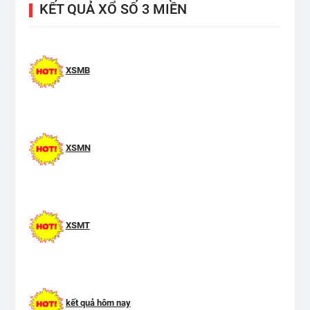
KẾT QUẢ XỔ SỐ 3 MIỀN
XSMB
XSMN
XSMT
kết quả hôm nay