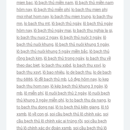
mien bac
,
lô bạch thủ miền nam
,
lô bạch thủ miền nam
hôm nay
,
lô bạch thủ miễn phí
,
lo bach thu mien phi
moi nhat hom nay
,
lo bach thu mien trung
,
lo bach thu
mn
,
lo bach thu mt
,
lô bạch thủ ngày
,
lô bạch thủ ngày
hôm nay
,
lô bạch thủ ngày mai
,
lo bach thu nghia la gi
,
lo bach thu nuoi 2 ngay
,
lô bạch thủ nuôi 3 ngày
,
lô
bạch thủ nuôi khung
,
lô bạch thủ nuôi khung 5 ngày
,
lô bạch thủ nuôi khung 5 ngày miền bắc
,
lô bạch thủ
rồng bạch kim
,
lô bạch thủ trong ngày
,
lo bach thu về
theo dac biet
,
lo bach thu xsbd
,
lo bach thu xsvl
,
lo
bach thu xsvt
,
lô bao nhiêu
,
lo de bach thu
,
lo de bach
thu 6886
,
lô đề bach thủ mb
,
Lô đẹp hôm nay
,
lo kep
bach thu hom nay
,
lô kép bạch thủ khung 3 ngày
,
lô
mb
,
lô miễn phí
,
lô nuôi bạch thủ 2 ngày
,
lô nuôi bạch
thủ khung 3 ngày miễn phí
,
lo to bach thu da nang
,
lo
to bach thu dong nai
,
lô to bạch thủ kiên giang
,
lô tô
xsmb
,
lô về con gì
,
soi cầu bạch thủ lô chính xác
,
soi
cầu bạch thủ lô chính xác ai trúng rồi
,
soi cầu bạch
thủ lô chính xác dự đoán xsmb
,
soi cầu bạch thủ lô