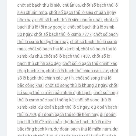
chốt số bạch thủ lô siêu chuẩn 86
,
chốt số bạch thủ lô
siêu chuẩn mpo
,
chốt số bạch thủ lô siêu chuẩn ngày
hôm nay
,
chốt số bạch thủ lô siêu chuẩn nhất
,
chốt số
bạch thủ lô tối nay google
,
chốt số bạch thủ lô xsmb
30 ngày
,
chốt số bạch thủ lô xsmb 7777
,
chốt số bạch
thủ lô xsmb lô đẹp hôm nay
,
chốt số bạch thủ lô xsmb
mua
,
chốt số bạch thủ lô xsmb ơi
,
chốt số bạch thủ lô
xsmb xỉu chủ
,
chốt số lô bạch thủ 1437
,
chốt số lô
bạch thủ chính xác đẹp
,
chốt số lô bạch thủ chính xác
rông bach kim
,
chốt số lô bạch thủ chính xác sítě
,
chốt
số lô bạch thủ chính xác uy tín
,
chốt số song thủ lô
bắc công khai
,
chốt số song thủ lô khung 2 ngày
,
chốt
số song thủ lô miền bắc nhận định bạch
,
chốt số song
thủ lô xsmb xác suất thống kê
,
chốt số song thủ lô
xsmb xskt
,
dự đoán bạch thủ lô 5 ngày
,
dự đoán bạch
thủ lô 789
,
dự đoán bạch thủ lô đề hôm nay
,
dự đoán
bạch thủ lô đề miền bắc
,
dự đoán bạch thủ lô miền
bắc rồng bạch kim
,
dự đoán bạch thủ lô miền nam
,
dự