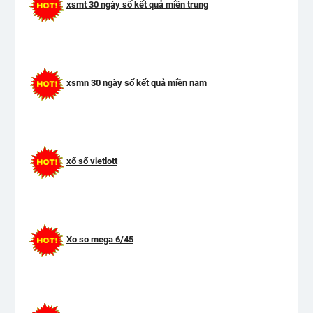
xsmt 30 ngày số kết quả miền trung
xsmn 30 ngày số kết quả miền nam
xổ số vietlott
Xo so mega 6/45