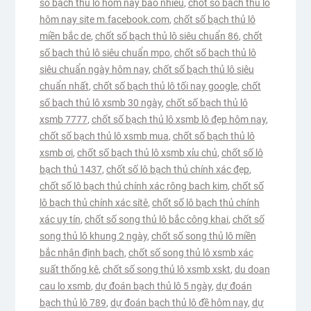
số bạch thủ lô hôm nay báo nhiều
,
chốt số bạch thủ lô
hôm nay site m.facebook.com
,
chốt số bạch thủ lô
miền bắc de
,
chốt số bạch thủ lô siêu chuẩn 86
,
chốt
số bạch thủ lô siêu chuẩn mpo
,
chốt số bạch thủ lô
siêu chuẩn ngày hôm nay
,
chốt số bạch thủ lô siêu
chuẩn nhất
,
chốt số bạch thủ lô tối nay google
,
chốt
số bạch thủ lô xsmb 30 ngày
,
chốt số bạch thủ lô
xsmb 7777
,
chốt số bạch thủ lô xsmb lô đẹp hôm nay
,
chốt số bạch thủ lô xsmb mua
,
chốt số bạch thủ lô
xsmb ơi
,
chốt số bạch thủ lô xsmb xỉu chủ
,
chốt số lô
bạch thủ 1437
,
chốt số lô bạch thủ chính xác đẹp
,
chốt số lô bạch thủ chính xác rông bach kim
,
chốt số
lô bạch thủ chính xác sítě
,
chốt số lô bạch thủ chính
xác uy tín
,
chốt số song thủ lô bắc công khai
,
chốt số
song thủ lô khung 2 ngày
,
chốt số song thủ lô miền
bắc nhận định bạch
,
chốt số song thủ lô xsmb xác
suất thống kê
,
chốt số song thủ lô xsmb xskt
,
du doan
cau lo xsmb
,
dự đoán bạch thủ lô 5 ngày
,
dự đoán
bạch thủ lô 789
,
dự đoán bạch thủ lô đề hôm nay
,
dự