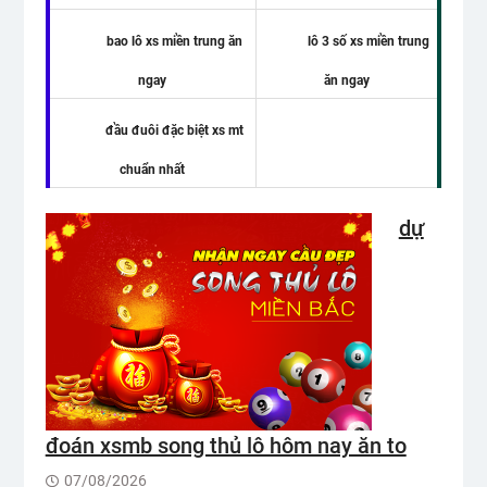
bao lô xs miền trung ăn
lô 3 số xs miền trung
ngay
ăn ngay
đầu đuôi đặc biệt xs mt
chuẩn nhất
dự
đoán xsmb song thủ lô hôm nay ăn to
07/08/2026