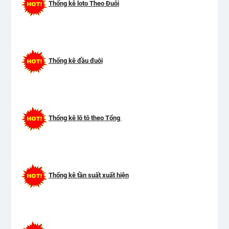
Thống kê loto Theo Đuôi
Thống kê đầu đuôi
Thống kê lô tô theo Tổng
Thống kê tần suất xuất hiện