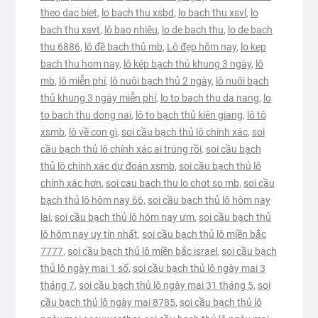
theo dac biet
,
lo bach thu xsbd
,
lo bach thu xsvl
,
lo
bach thu xsvt
,
lô bao nhiêu
,
lo de bach thu
,
lo de bach
thu 6886
,
lô đề bach thủ mb
,
Lô đẹp hôm nay
,
lo kep
bach thu hom nay
,
lô kép bạch thủ khung 3 ngày
,
lô
mb
,
lô miễn phí
,
lô nuôi bạch thủ 2 ngày
,
lô nuôi bạch
thủ khung 3 ngày miễn phí
,
lo to bach thu da nang
,
lo
to bach thu dong nai
,
lô to bạch thủ kiên giang
,
lô tô
xsmb
,
lô về con gì
,
soi cầu bạch thủ lô chính xác
,
soi
cầu bạch thủ lô chính xác ai trúng rồi
,
soi cầu bạch
thủ lô chính xác dự đoán xsmb
,
soi cầu bạch thủ lô
chính xác hơn
,
soi cau bach thu lo chot so mb
,
soi cầu
bạch thủ lô hôm nay 66
,
soi cầu bạch thủ lô hôm nay
lai
,
soi cầu bạch thủ lô hôm nay ưm
,
soi cầu bạch thủ
lô hôm nay uy tín nhất
,
soi cầu bạch thủ lô miền bắc
7777
,
soi cầu bạch thủ lô miền bắc israel
,
soi cầu bạch
thủ lô ngày mai 1 số
,
soi cầu bạch thủ lô ngày mai 3
tháng 7
,
soi cầu bạch thủ lô ngày mai 31 tháng 5
,
soi
cầu bạch thủ lô ngày mai 8785
,
soi cầu bạch thủ lô