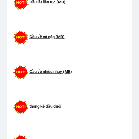
Cầu lật liên tục (MB)
Cầu về cả cặp (MB)
Cầu về nhiều nháy (MB)
thống kê đầu đuôi