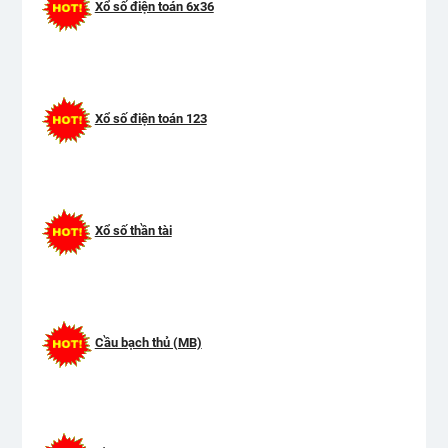
Xổ số điện toán 6x36
Xổ số điện toán 123
Xổ số thần tài
Cầu bạch thủ (MB)