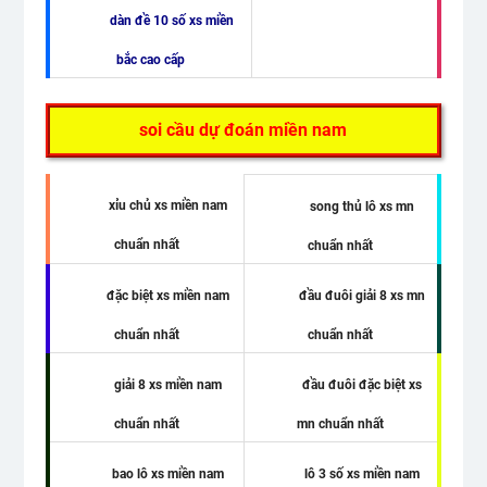
dàn đề 10 số xs miền
bắc cao cấp
soi cầu dự đoán miền nam
xỉu chủ xs miền nam
song thủ lô xs mn
chuẩn nhất
chuẩn nhất
đặc biệt xs miền nam
đầu đuôi giải 8 xs mn
chuẩn nhất
chuẩn nhất
giải 8 xs miền nam
đầu đuôi đặc biệt xs
chuẩn nhất
mn chuẩn nhất
bao lô xs miền nam
lô 3 số xs miền nam