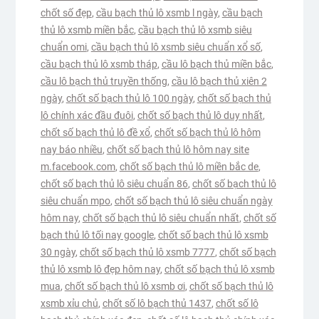
chốt số đẹp
,
cầu bạch thủ lô xsmb l ngày
,
cầu bạch
thủ lô xsmb miền bắc
,
cầu bạch thủ lô xsmb siêu
chuẩn omi
,
cầu bạch thủ lô xsmb siêu chuẩn xổ số
,
cầu bạch thủ lô xsmb tháp
,
cầu lô bạch thủ miền bắc
,
cầu lô bạch thủ truyền thống
,
cầu lô bạch thủ xiên 2
ngày
,
chốt số bạch thủ lô 100 ngày
,
chốt số bạch thủ
lô chính xác đầu đuôi
,
chốt số bạch thủ lô duy nhất
,
chốt số bạch thủ lô đề xổ
,
chốt số bạch thủ lô hôm
nay báo nhiều
,
chốt số bạch thủ lô hôm nay site
m.facebook.com
,
chốt số bạch thủ lô miền bắc de
,
chốt số bạch thủ lô siêu chuẩn 86
,
chốt số bạch thủ lô
siêu chuẩn mpo
,
chốt số bạch thủ lô siêu chuẩn ngày
hôm nay
,
chốt số bạch thủ lô siêu chuẩn nhất
,
chốt số
bạch thủ lô tối nay google
,
chốt số bạch thủ lô xsmb
30 ngày
,
chốt số bạch thủ lô xsmb 7777
,
chốt số bạch
thủ lô xsmb lô đẹp hôm nay
,
chốt số bạch thủ lô xsmb
mua
,
chốt số bạch thủ lô xsmb ơi
,
chốt số bạch thủ lô
xsmb xỉu chủ
,
chốt số lô bạch thủ 1437
,
chốt số lô