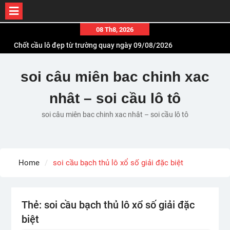
Skip
08 Th8, 2026
to
Chốt cầu lô đẹp từ trường quay ngày 09/08/2026
content
Lô xiên đẹp nhất hôm nay – chuyên gia chốt số lô
xiên đẹp nhất ngày 09/08/2026
soi câu miên bac chinh xac
Soi bạch thủ đề miền bắc hôm nay chính xác nhất
nhât – soi cầu lô tô
ngày 09/08/2026
soi câu miên bac chinh xac nhât – soi cầu lô tô
Home
soi cầu bạch thủ lô xổ số giải đặc biệt
Thẻ:
soi cầu bạch thủ lô xổ số giải đặc
biệt