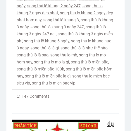
ngày
,
song thủ lô khung 2 ngày 247
,
song thu lo
khung 2 ngay dep nhat
,
song thu lo khung 2 ngay dep
nhat hom nay
,
song thủ lô khung 3
,
song thủ lô khung
3 ngày
,
song thủ lô khung 3 ngày 247
,
song thủ lô
khung 3 ngày 247 net
,
song thủ lô khung 3 ngày miễn
phí
,
song thủ lô khung 5 ngày
,
song thu lo khung nuoi
3 ngay
,
song thủ lô là gì
,
song thủ lô là như thế nào
,
song thủ lô là sao
,
song thu lo mb
,
song thu lo mb
hom nay
,
song thu lo mb la gi
,
song thủ lô miền bắc
,
song thủ lô miền bắc 100k
,
song thủ lô miền bắc hôm
nay
,
song thủ lô miền bắc là gì
,
song thu lo mien bac
sieu vip
,
song thu lo mien bac vip
147 Comments
dự