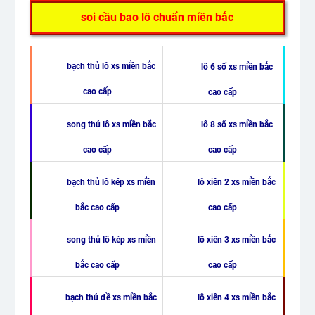
soi cầu bao lô chuẩn miền bắc
bạch thủ lô xs miền bắc
lô 6 số xs miền bắc
cao cấp
cao cấp
song thủ lô xs miền bắc
lô 8 số xs miền bắc
cao cấp
cao cấp
bạch thủ lô kép xs miền
lô xiên 2 xs miền bắc
bắc cao cấp
cao cấp
song thủ lô kép xs miền
lô xiên 3 xs miền bắc
bắc cao cấp
cao cấp
bạch thủ đề xs miền bắc
lô xiên 4 xs miền bắc