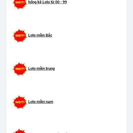
hống kê Loto từ 00 - 99
Loto miền Bắc
Loto miền trung
Loto miền nam