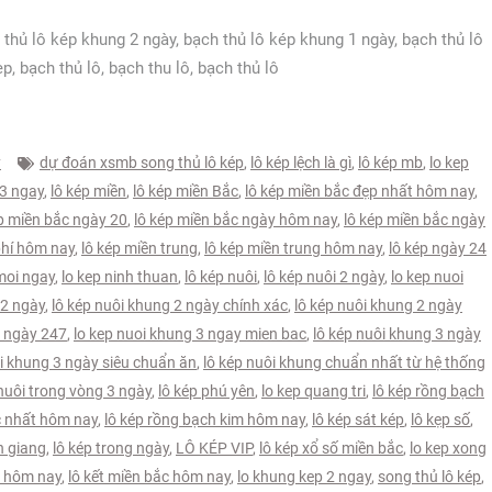
thủ lô kép khung 2 ngày, bạch thủ lô kép khung 1 ngày, bạch thủ lô
p, bạch thủ lô, bạch thu lô, bạch thủ lô
y
dự đoán xsmb song thủ lô kép
,
lô kép lệch là gì
,
lô kép mb
,
lo kep
 3 ngay
,
lô kép miền
,
lô kép miền Bắc
,
lô kép miền bắc đẹp nhất hôm nay
,
ép miền bắc ngày 20
,
lô kép miền bắc ngày hôm nay
,
lô kép miền bắc ngày
phí hôm nay
,
lô kép miền trung
,
lô kép miền trung hôm nay
,
lô kép ngày 24
moi ngay
,
lo kep ninh thuan
,
lô kép nuôi
,
lô kép nuôi 2 ngày
,
lo kep nuoi
 2 ngày
,
lô kép nuôi khung 2 ngày chính xác
,
lô kép nuôi khung 2 ngày
3 ngày 247
,
lo kep nuoi khung 3 ngay mien bac
,
lô kép nuôi khung 3 ngày
i khung 3 ngày siêu chuẩn ăn
,
lô kép nuôi khung chuẩn nhất từ hệ thống
 nuôi trong vòng 3 ngày
,
lô kép phú yên
,
lo kep quang tri
,
lô kép rồng bạch
c nhất hôm nay
,
lô kép rồng bạch kim hôm nay
,
lô kép sát kép
,
lô kẹp số
,
en giang
,
lô kép trong ngày
,
LÔ KÉP VIP
,
lô kép xổ số miền bắc
,
lo kep xong
b hôm nay
,
lô kết miền bắc hôm nay
,
lo khung kep 2 ngay
,
song thủ lô kép
,