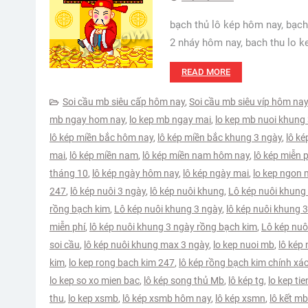
bạch thủ lô kép hôm nay, bạch 
2 nháy hôm nay, bach thu lo ke
READ MORE
Soi cầu mb siêu cấp hôm nay
,
Soi cầu mb siêu víp hôm na
mb ngay hom nay
,
lo kep mb ngay mai
,
lo kep mb nuoi khung
lô kép miền bắc hôm nay
,
lô kép miền bắc khung 3 ngày
,
lô k
mai
,
lô kép miền nam
,
lô kép miền nam hôm nay
,
lô kép miễn 
tháng 10
,
lô kép ngày hôm nay
,
lô kép ngày mai
,
lo kep ngon 
247
,
lô kép nuôi 3 ngày
,
lô kép nuôi khung
,
Lô kép nuôi khung
rồng bạch kim
,
Lô kép nuôi khung 3 ngày
,
lô kép nuôi khung 
miễn phí
,
lô kép nuôi khung 3 ngày rồng bạch kim
,
Lô kép nuô
soi cầu
,
lô kép nuôi khung max 3 ngày
,
lo kep nuoi mb
,
lô kép
kim
,
lo kep rong bach kim 247
,
lô kép rồng bạch kim chính xá
lo kep so xo mien bac
,
lô kép song thủ Mb
,
lô kép tg
,
lo kep ti
thu
,
lo kep xsmb
,
lô kép xsmb hôm nay
,
lô kép xsmn
,
lô kết m