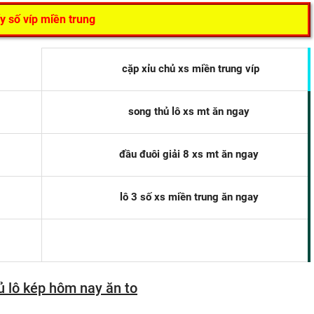
ấy số víp miền trung
cặp xỉu chủ xs miền trung víp
song thủ lô xs mt ăn ngay
đầu đuôi giải 8 xs mt ăn ngay
lô 3 số xs miền trung ăn ngay
 lô kép hôm nay ăn to