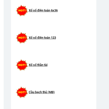
Xổ số điện toán 6x36
Xổ số điện toán 123
Xổ số thần tài
Cầu bạch thủ (MB)