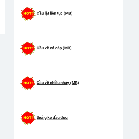
Cầu lật liên tục (MB)
Cầu về cả cặp (MB)
Cầu về nhiều nháy (MB)
thống kê đầu đuôi