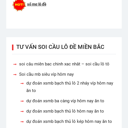
sổ mơ lô đề
TƯ VẤN SOI CẦU LÔ ĐỀ MIỀN BẮC
soi câu miên bac chinh xac nhât – soi cầu lô tô
Soi cầu mb siêu víp hôm nay
dự đoán xsmb bạch thủ lô 2 nháy víp hôm nay
ăn to
dự đoán xsmb ba càng víp hôm nay ăn to
dự đoán xsmb bạch thủ lô hôm nay ăn to
dự đoán xsmb bạch thủ lô kép hôm nay ăn to