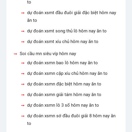
to
dự đoán xsmt đầu đuôi giải đặc biệt hôm nay
ăn to
dự đoán xsmt song thủ lô hôm nay ăn to
dự đoán xsmt xíu chủ hôm nay ăn to
Soi cầu mn siêu víp hôm nay
dự đoán xsmn bao lô hôm nay ăn to
dự đoán xsmn cặp xíu chủ hôm nay ăn to
dự đoán xsmn đặc biệt hôm nay ăn to
dự đoán xsmn giải tám hôm nay ăn to
dự đoán xsmn lô 3 số hôm nay ăn to
dự đoán xsmn sớ đầu đuôi giải 8 hôm nay ăn
to