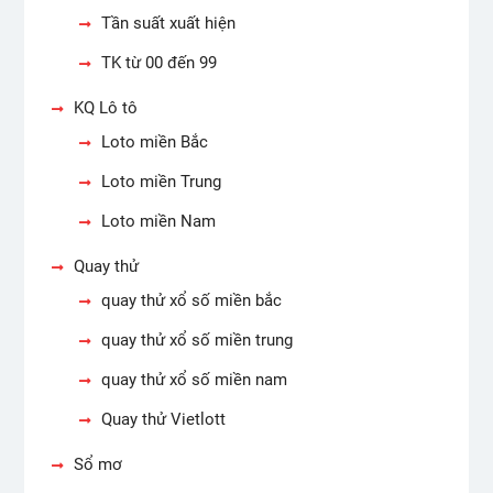
Tần suất xuất hiện
TK từ 00 đến 99
KQ Lô tô
Loto miền Bắc
Loto miền Trung
Loto miền Nam
Quay thử
quay thử xổ số miền bắc
quay thử xổ số miền trung
quay thử xổ số miền nam
Quay thử Vietlott
Sổ mơ