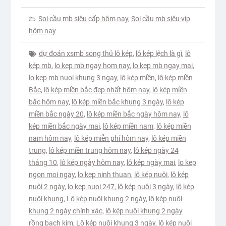
Soi cầu mb siêu cấp hôm nay
,
Soi cầu mb siêu víp
hôm nay
dự đoán xsmb song thủ lô kép
,
lô kép lệch là gì
,
lô
kép mb
,
lo kep mb ngay hom nay
,
lo kep mb ngay mai
,
lo kep mb nuoi khung 3 ngay
,
lô kép miền
,
lô kép miền
Bắc
,
lô kép miền bắc đẹp nhất hôm nay
,
lô kép miền
bắc hôm nay
,
lô kép miền bắc khung 3 ngày
,
lô kép
miền bắc ngày 20
,
lô kép miền bắc ngày hôm nay
,
lô
kép miền bắc ngày mai
,
lô kép miền nam
,
lô kép miền
nam hôm nay
,
lô kép miễn phí hôm nay
,
lô kép miền
trung
,
lô kép miền trung hôm nay
,
lô kép ngày 24
tháng 10
,
lô kép ngày hôm nay
,
lô kép ngày mai
,
lo kep
ngon moi ngay
,
lo kep ninh thuan
,
lô kép nuôi
,
lô kép
nuôi 2 ngày
,
lo kep nuoi 247
,
lô kép nuôi 3 ngày
,
lô kép
nuôi khung
,
Lô kép nuôi khung 2 ngày
,
lô kép nuôi
khung 2 ngày chính xác
,
lô kép nuôi khung 2 ngày
rồng bạch kim
,
Lô kép nuôi khung 3 ngày
,
lô kép nuôi