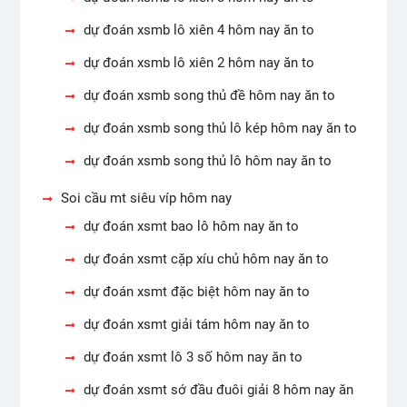
dự đoán xsmb lô xiên 4 hôm nay ăn to
dự đoán xsmb lô xiên 2 hôm nay ăn to
dự đoán xsmb song thủ đề hôm nay ăn to
dự đoán xsmb song thủ lô kép hôm nay ăn to
dự đoán xsmb song thủ lô hôm nay ăn to
Soi cầu mt siêu víp hôm nay
dự đoán xsmt bao lô hôm nay ăn to
dự đoán xsmt cặp xíu chủ hôm nay ăn to
dự đoán xsmt đặc biệt hôm nay ăn to
dự đoán xsmt giải tám hôm nay ăn to
dự đoán xsmt lô 3 số hôm nay ăn to
dự đoán xsmt sớ đầu đuôi giải 8 hôm nay ăn