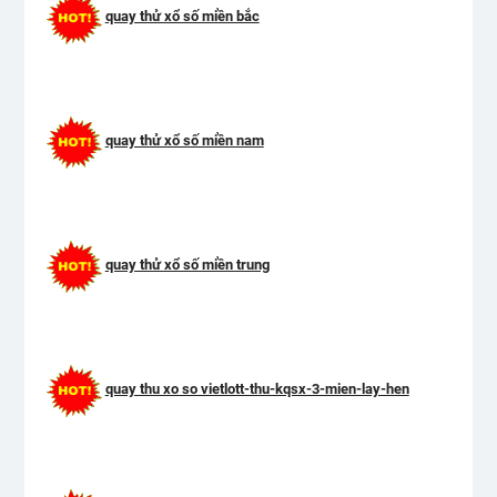
quay thử xổ số miền bắc
quay thử xổ số miền nam
quay thử xổ số miền trung
quay thu xo so vietlott-thu-kqsx-3-mien-lay-hen