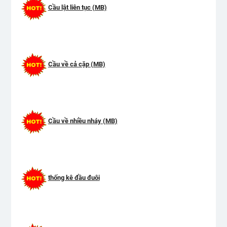
Cầu lật liên tục (MB)
Cầu về cả cặp (MB)
Cầu về nhiều nháy (MB)
thống kê đầu đuôi