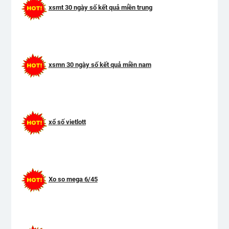
xsmt 30 ngày số kết quả miền trung
xsmn 30 ngày số kết quả miền nam
xổ số vietlott
Xo so mega 6/45