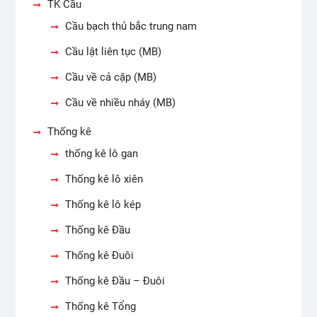
TK Cầu
Cầu bạch thủ bắc trung nam
Cầu lật liên tục (MB)
Cầu về cả cặp (MB)
Cầu về nhiều nháy (MB)
Thống kê
thống kê lô gan
Thống kê lô xiên
Thống kê lô kép
Thống kê Đầu
Thống kê Đuôi
Thống kê Đầu – Đuôi
Thống kê Tổng