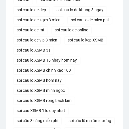
soi cau lo de dep
soi cau lo de khung 3 ngay
soi cau lo de kqxs 3 mien
soi cau lo de mien phi
soi cau lo de mt
soi cau lo de online
soi cau lo de vip 3 mien
soi cau lo kep XSMB
soi cau lo XSMB 3s
soi cau lo XSMB 16 nhay hom nay
soi cau lo XSMB chinh xac 100
soi cau lo XSMB hom nay
soi cau lo XSMB minh ngoc
soi cau lo XSMB rong bach kim
soi cau XSMB 1 lo duy nhat
soi cầu 3 càng miễn phí
soi cầu lô mn âm dương