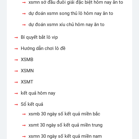
xsmn sớ đầu đuôi giải đặc biệt hôm nay ăn to
dự đoán xsmn song thủ lô hôm nay ăn to
dự đoán xsmn xíu chủ hôm nay ăn to
Bí quyết bắt lô vip
Hướng dẫn chơi lô đề
XSMB
XSMN
XSMT
kết quả hôm nay
Sổ kết quả
xsmb 30 ngày số kết quả miền bắc
xsmt 30 ngày số kết quả miền trung
xsmn 30 ngày số kết quả miền nam