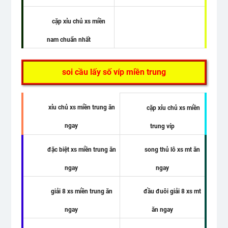
cặp xỉu chủ xs miền
nam chuẩn nhất
soi cầu lấy số víp miền trung
xỉu chủ xs miền trung ăn
cặp xỉu chủ xs miền
ngay
trung víp
đặc biệt xs miền trung ăn
song thủ lô xs mt ăn
ngay
ngay
giải 8 xs miền trung ăn
đầu đuôi giải 8 xs mt
ngay
ăn ngay