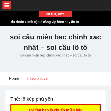
Skip
08 Th8, 2026
to
dự đoán xsmb cặp 3 càng víp hôm nay ăn to
content
dự đoán xsmb dàn đề 4 con hôm nay ăn to
dự đoán xsmb dàn đề 8 con hôm nay ăn to
soi câu miên bac chinh xac
nhât – soi cầu lô tô
soi câu miên bac chinh xac nhât – soi cầu lô tô
Home
lô kép phú yên
Thẻ:
lô kép phú yên
soi cầu bao lô chuẩn miền bắc