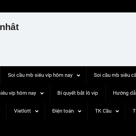
 nhât
Soi cầu mb siêu víp hôm nay
Soi cầu mb siêu c
siêu víp hôm nay
Bí quyết bắt lô vip
Hướng dẫn
Vietlott
Điện toán
TK Cầu
T