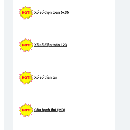
Xổ số điện toán 6x36
Xổ số điện toán 123
Xổ số thần tài
Cầu bạch thủ (MB)