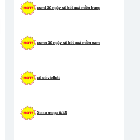
xsmt 30 ngày số kết quả miền trung
xsmn 30 ngày số kết quả miền nam
xổ số vietlott
Xo so mega 6/45