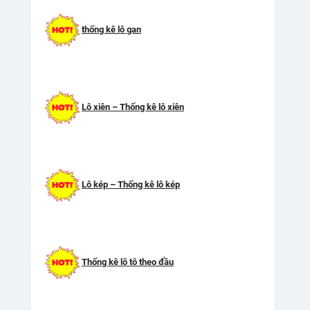
thống kê lô gan
Lô xiên – Thống kê lô xiên
Lô kép – Thống kê lô kép
Thống kê lô tô theo đầu