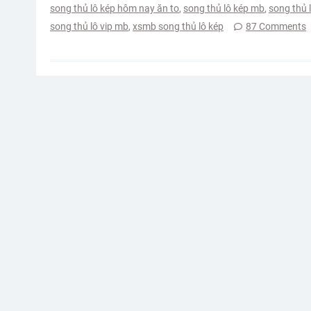
song thủ lô kép hôm nay ăn to
,
song thủ lô kép mb
,
song thủ 
song thủ lô vip mb
,
xsmb song thủ lô kép
87 Comments