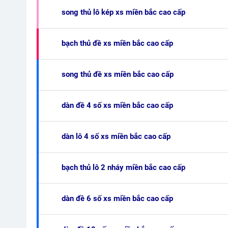
song thủ lô kép xs miền bắc cao cấp
bạch thủ đề xs miền bắc cao cấp
song thủ đề xs miền bắc cao cấp
dàn đề 4 số xs miền bắc cao cấp
dàn lô 4 số xs miền bắc cao cấp
bạch thủ lô 2 nháy miền bắc cao cấp
dàn đề 6 số xs miền bắc cao cấp