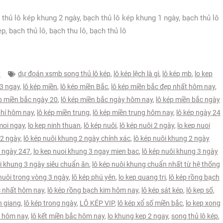
thủ lô kép khung 2 ngày, bạch thủ lô kép khung 1 ngày, bạch thủ lô
p, bạch thủ lô, bạch thu lô, bạch thủ lô
y
dự đoán xsmb song thủ lô kép
,
lô kép lệch là gì
,
lô kép mb
,
lo kep
 3 ngay
,
lô kép miền
,
lô kép miền Bắc
,
lô kép miền bắc đẹp nhất hôm nay
,
ép miền bắc ngày 20
,
lô kép miền bắc ngày hôm nay
,
lô kép miền bắc ngày
phí hôm nay
,
lô kép miền trung
,
lô kép miền trung hôm nay
,
lô kép ngày 24
moi ngay
,
lo kep ninh thuan
,
lô kép nuôi
,
lô kép nuôi 2 ngày
,
lo kep nuoi
 2 ngày
,
lô kép nuôi khung 2 ngày chính xác
,
lô kép nuôi khung 2 ngày
3 ngày 247
,
lo kep nuoi khung 3 ngay mien bac
,
lô kép nuôi khung 3 ngày
i khung 3 ngày siêu chuẩn ăn
,
lô kép nuôi khung chuẩn nhất từ hệ thống
 nuôi trong vòng 3 ngày
,
lô kép phú yên
,
lo kep quang tri
,
lô kép rồng bạch
c nhất hôm nay
,
lô kép rồng bạch kim hôm nay
,
lô kép sát kép
,
lô kẹp số
,
en giang
,
lô kép trong ngày
,
LÔ KÉP VIP
,
lô kép xổ số miền bắc
,
lo kep xong
b hôm nay
,
lô kết miền bắc hôm nay
,
lo khung kep 2 ngay
,
song thủ lô kép
,