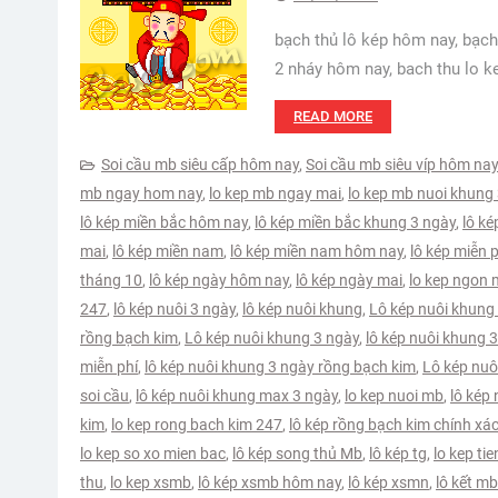
bạch thủ lô kép hôm nay, bạch 
2 nháy hôm nay, bach thu lo ke
READ MORE
Soi cầu mb siêu cấp hôm nay
,
Soi cầu mb siêu víp hôm na
mb ngay hom nay
,
lo kep mb ngay mai
,
lo kep mb nuoi khung
lô kép miền bắc hôm nay
,
lô kép miền bắc khung 3 ngày
,
lô k
mai
,
lô kép miền nam
,
lô kép miền nam hôm nay
,
lô kép miễn 
tháng 10
,
lô kép ngày hôm nay
,
lô kép ngày mai
,
lo kep ngon 
247
,
lô kép nuôi 3 ngày
,
lô kép nuôi khung
,
Lô kép nuôi khung
rồng bạch kim
,
Lô kép nuôi khung 3 ngày
,
lô kép nuôi khung 
miễn phí
,
lô kép nuôi khung 3 ngày rồng bạch kim
,
Lô kép nuô
soi cầu
,
lô kép nuôi khung max 3 ngày
,
lo kep nuoi mb
,
lô kép
kim
,
lo kep rong bach kim 247
,
lô kép rồng bạch kim chính xá
lo kep so xo mien bac
,
lô kép song thủ Mb
,
lô kép tg
,
lo kep ti
thu
,
lo kep xsmb
,
lô kép xsmb hôm nay
,
lô kép xsmn
,
lô kết m