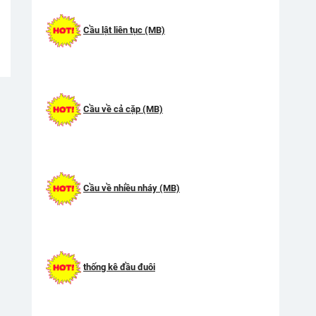
Cầu lật liên tục (MB)
Cầu về cả cặp (MB)
Cầu về nhiều nháy (MB)
thống kê đầu đuôi