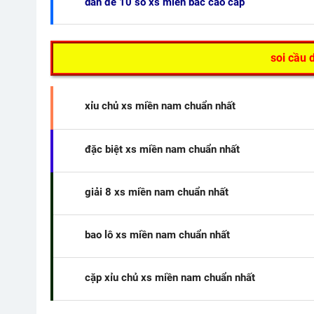
dàn đề 10 số xs miền bắc cao cấp
soi cầu
xỉu chủ xs miền nam chuẩn nhất
đặc biệt xs miền nam chuẩn nhất
giải 8 xs miền nam chuẩn nhất
bao lô xs miền nam chuẩn nhất
cặp xỉu chủ xs miền nam chuẩn nhất