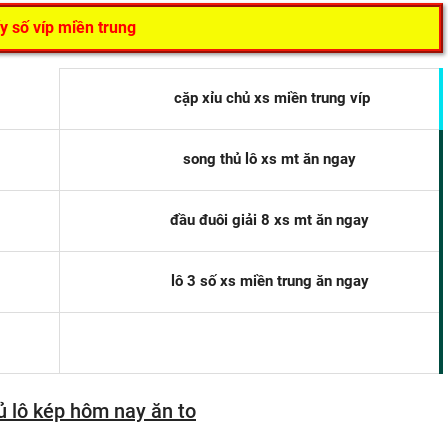
ấy số víp miền trung
cặp xỉu chủ xs miền trung víp
song thủ lô xs mt ăn ngay
đầu đuôi giải 8 xs mt ăn ngay
lô 3 số xs miền trung ăn ngay
 lô kép hôm nay ăn to