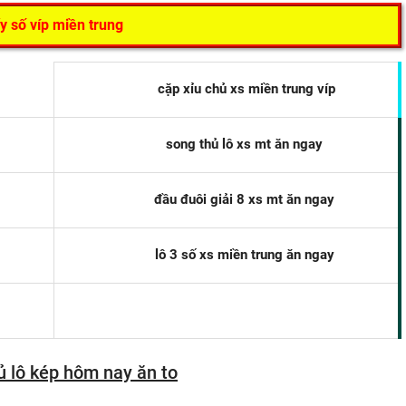
ấy số víp miền trung
cặp xỉu chủ xs miền trung víp
song thủ lô xs mt ăn ngay
đầu đuôi giải 8 xs mt ăn ngay
lô 3 số xs miền trung ăn ngay
 lô kép hôm nay ăn to