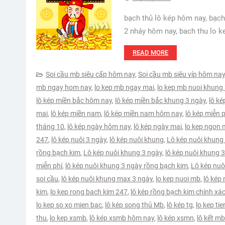
bạch thủ lô kép hôm nay, bạch 
2 nháy hôm nay, bach thu lo ke
READ MORE
Soi cầu mb siêu cấp hôm nay
,
Soi cầu mb siêu víp hôm na
mb ngay hom nay
,
lo kep mb ngay mai
,
lo kep mb nuoi khung
lô kép miền bắc hôm nay
,
lô kép miền bắc khung 3 ngày
,
lô k
mai
,
lô kép miền nam
,
lô kép miền nam hôm nay
,
lô kép miễn 
tháng 10
,
lô kép ngày hôm nay
,
lô kép ngày mai
,
lo kep ngon 
247
,
lô kép nuôi 3 ngày
,
lô kép nuôi khung
,
Lô kép nuôi khung
rồng bạch kim
,
Lô kép nuôi khung 3 ngày
,
lô kép nuôi khung 
miễn phí
,
lô kép nuôi khung 3 ngày rồng bạch kim
,
Lô kép nuô
soi cầu
,
lô kép nuôi khung max 3 ngày
,
lo kep nuoi mb
,
lô kép
kim
,
lo kep rong bach kim 247
,
lô kép rồng bạch kim chính xá
lo kep so xo mien bac
,
lô kép song thủ Mb
,
lô kép tg
,
lo kep ti
thu
,
lo kep xsmb
,
lô kép xsmb hôm nay
,
lô kép xsmn
,
lô kết m