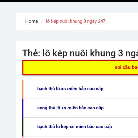
Home
lô kép nuôi khung 3 ngày 247
Thẻ:
lô kép nuôi khung 3 ng
soi cầu ba
bạch thủ lô xs miền bắc cao cấp
song thủ lô xs miền bắc cao cấp
bạch thủ lô kép xs miền bắc cao cấp