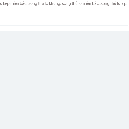
lô kép miền bắc
,
song thủ lô khung
,
song thủ lô miền bắc
,
song thủ lô vip
,