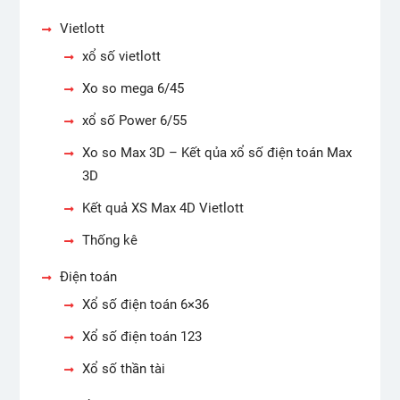
Vietlott
xổ số vietlott
Xo so mega 6/45
xổ số Power 6/55
Xo so Max 3D – Kết qủa xổ số điện toán Max
3D
Kết quả XS Max 4D Vietlott
Thống kê
Điện toán
Xổ số điện toán 6×36
Xổ số điện toán 123
Xổ số thần tài