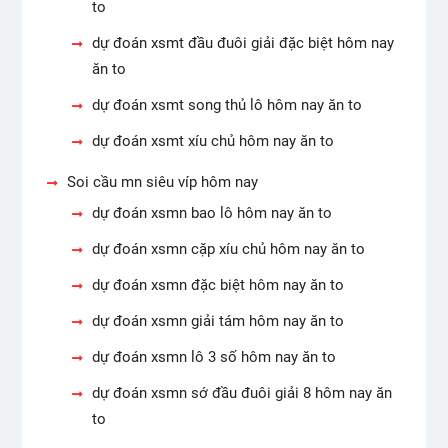
to
dự đoán xsmt đầu đuôi giải đặc biệt hôm nay
ăn to
dự đoán xsmt song thủ lô hôm nay ăn to
dự đoán xsmt xíu chủ hôm nay ăn to
Soi cầu mn siêu víp hôm nay
dự đoán xsmn bao lô hôm nay ăn to
dự đoán xsmn cặp xíu chủ hôm nay ăn to
dự đoán xsmn đặc biệt hôm nay ăn to
dự đoán xsmn giải tám hôm nay ăn to
dự đoán xsmn lô 3 số hôm nay ăn to
dự đoán xsmn sớ đầu đuôi giải 8 hôm nay ăn
to