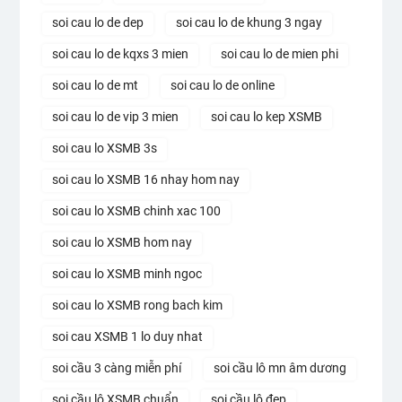
soi cau lo de dep
soi cau lo de khung 3 ngay
soi cau lo de kqxs 3 mien
soi cau lo de mien phi
soi cau lo de mt
soi cau lo de online
soi cau lo de vip 3 mien
soi cau lo kep XSMB
soi cau lo XSMB 3s
soi cau lo XSMB 16 nhay hom nay
soi cau lo XSMB chinh xac 100
soi cau lo XSMB hom nay
soi cau lo XSMB minh ngoc
soi cau lo XSMB rong bach kim
soi cau XSMB 1 lo duy nhat
soi cầu 3 càng miễn phí
soi cầu lô mn âm dương
soi cầu lô XSMB chuẩn
soi cầu lô đẹp