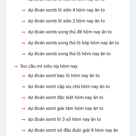
dự đoán xsmb lô xiên 4 hôm nay ăn to
dự đoán xsmb lô xiên 2 hôm nay ăn to
dự đoán xsmb song thủ đề hôm nay ăn to
dự đoán xsmb song thủ lô kép hôm nay ăn to
dự đoán xsmb song thủ lô hôm nay ăn to
Soi cầu mt siêu víp hôm nay
dự đoán xsmt bao lô hôm nay ăn to
dự đoán xsmt cặp xíu chủ hôm nay ăn to
dự đoán xsmt đặc biệt hôm nay ăn to
dự đoán xsmt giải tám hôm nay ăn to
dự đoán xsmt lô 3 số hôm nay ăn to
dự đoán xsmt sớ đầu đuôi giải 8 hôm nay ăn