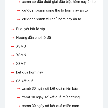
xsmn sớ đầu đuôi giải đặc biệt hôm nay ăn to
dự đoán xsmn song thủ lô hôm nay ăn to
dự đoán xsmn xíu chủ hôm nay ăn to
Bí quyết bắt lô vip
Hướng dẫn chơi lô đề
XSMB
XSMN
XSMT
kết quả hôm nay
Sổ kết quả
xsmb 30 ngày số kết quả miền bắc
xsmt 30 ngày số kết quả miền trung
xsmn 30 ngày số kết quả miền nam