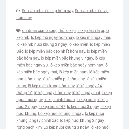
Soi cầu mb siêu cấp hôm nay
,
Soi cầu mb siêu víp
hôm nay
dự đoán xsmb song thủ lô kép
,
lô kép lệch là gì
,
lô
kép mb
,
lo kep mb ngay hom nay
,
lo kep mb ngay mai
,
lo kep mb nuoi khung 3 ngay
,
lô kép miền
,
lô kép miền
Bắc
,
lô kép miền bắc đẹp nhất hôm nay
,
lô kép miền
bắc hôm nay
,
lô kép miền bắc khung 3 ngày
,
lô kép
miền bắc ngày 20
,
lô kép miền bắc ngày hôm nay
,
lô
kép miền bắc ngày mai
,
lô kép miền nam
,
lô kép miền
nam hôm nay
,
lô kép miễn phí hôm nay
,
lô kép miền
trung
,
lô kép miền trung hôm nay
,
lô kép ngày 24
tháng 10
,
lô kép ngày hôm nay
,
lô kép ngày mai
,
lo kep
ngon moi ngay
,
lo kep ninh thuan
,
lô kép nuôi
,
lô kép
nuôi 2 ngày
,
lo kep nuoi 247
,
lô kép nuôi 3 ngày
,
lô kép
nuôi khung
,
Lô kép nuôi khung 2 ngày
,
lô kép nuôi
khung 2 ngày chính xác
,
lô kép nuôi khung 2 ngày
rồng bạch kim
,
Lô kép nuôi khung 3 ngày
,
lô kép nuôi