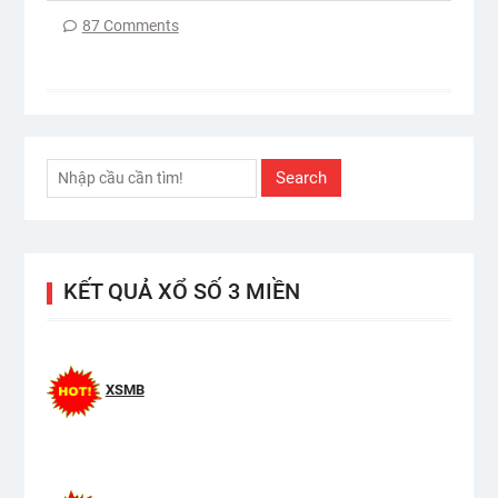
87 Comments
Search
KẾT QUẢ XỔ SỐ 3 MIỀN
XSMB