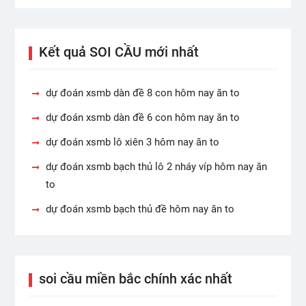
Kết quả SOI CẦU mới nhất
dự đoán xsmb dàn đề 8 con hôm nay ăn to
dự đoán xsmb dàn đề 6 con hôm nay ăn to
dự đoán xsmb lô xiên 3 hôm nay ăn to
dự đoán xsmb bạch thủ lô 2 nháy víp hôm nay ăn
to
dự đoán xsmb bạch thủ đề hôm nay ăn to
soi cầu miền bắc chính xác nhất