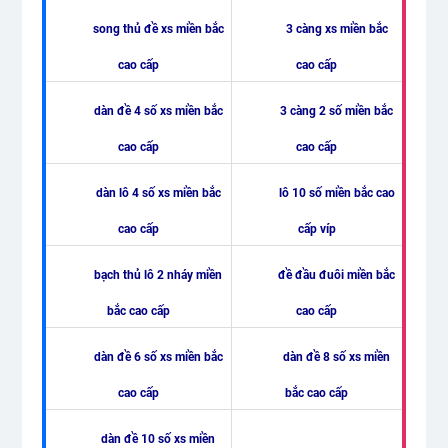
song thủ đề xs miền bắc
3 càng xs miền bắc
cao cấp
cao cấp
dàn đề 4 số xs miền bắc
3 càng 2 số miền bắc
cao cấp
cao cấp
dàn lô 4 số xs miền bắc
lô 10 số miền bắc cao
cao cấp
cấp víp
bạch thủ lô 2 nháy miền
đề đầu đuôi miền bắc
bắc cao cấp
cao cấp
dàn đề 6 số xs miền bắc
dàn đề 8 số xs miền
cao cấp
bắc cao cấp
dàn đề 10 số xs miền