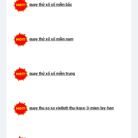
quay thử xổ số miền bắc
quay thử xổ số miền nam
quay thử xổ số miền trung
quay thu xo so vietlott-thu-kqsx-3-mien-lay-hen