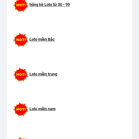
hống kê Loto từ 00 - 99
Loto miền Bắc
Loto miền trung
Loto miền nam