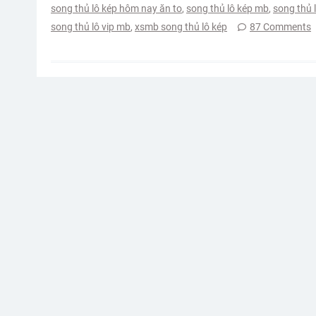
song thủ lô kép hôm nay ăn to
,
song thủ lô kép mb
,
song thủ 
song thủ lô vip mb
,
xsmb song thủ lô kép
87 Comments