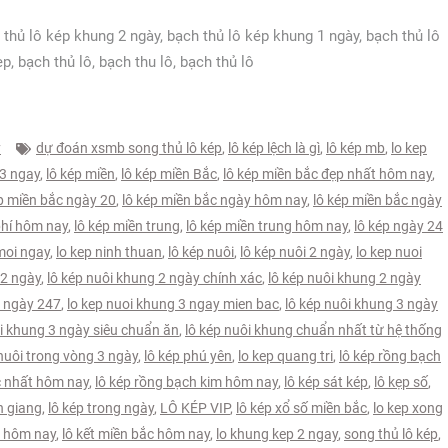
thủ lô kép khung 2 ngày, bạch thủ lô kép khung 1 ngày, bạch thủ lô
p, bạch thủ lô, bạch thu lô, bạch thủ lô
y
dự đoán xsmb song thủ lô kép
,
lô kép lệch là gì
,
lô kép mb
,
lo kep
 3 ngay
,
lô kép miền
,
lô kép miền Bắc
,
lô kép miền bắc đẹp nhất hôm nay
,
ép miền bắc ngày 20
,
lô kép miền bắc ngày hôm nay
,
lô kép miền bắc ngày
phí hôm nay
,
lô kép miền trung
,
lô kép miền trung hôm nay
,
lô kép ngày 24
moi ngay
,
lo kep ninh thuan
,
lô kép nuôi
,
lô kép nuôi 2 ngày
,
lo kep nuoi
 2 ngày
,
lô kép nuôi khung 2 ngày chính xác
,
lô kép nuôi khung 2 ngày
3 ngày 247
,
lo kep nuoi khung 3 ngay mien bac
,
lô kép nuôi khung 3 ngày
i khung 3 ngày siêu chuẩn ăn
,
lô kép nuôi khung chuẩn nhất từ hệ thống
 nuôi trong vòng 3 ngày
,
lô kép phú yên
,
lo kep quang tri
,
lô kép rồng bạch
c nhất hôm nay
,
lô kép rồng bạch kim hôm nay
,
lô kép sát kép
,
lô kẹp số
,
en giang
,
lô kép trong ngày
,
LÔ KÉP VIP
,
lô kép xổ số miền bắc
,
lo kep xong
b hôm nay
,
lô kết miền bắc hôm nay
,
lo khung kep 2 ngay
,
song thủ lô kép
,