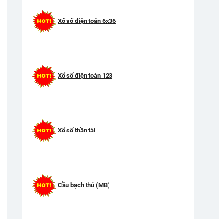
Xổ số điện toán 6x36
Xổ số điện toán 123
Xổ số thần tài
Cầu bạch thủ (MB)