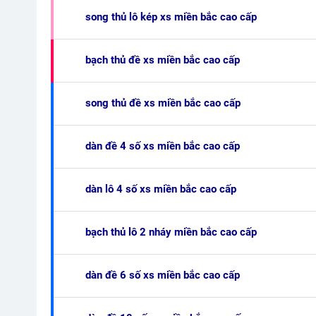
song thủ lô kép xs miền bắc cao cấp
bạch thủ đề xs miền bắc cao cấp
song thủ đề xs miền bắc cao cấp
dàn đề 4 số xs miền bắc cao cấp
dàn lô 4 số xs miền bắc cao cấp
bạch thủ lô 2 nháy miền bắc cao cấp
dàn đề 6 số xs miền bắc cao cấp