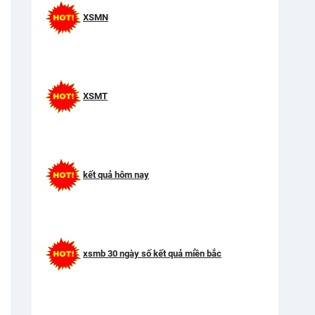
XSMN
XSMT
kết quả hôm nay
xsmb 30 ngày số kết quả miền bắc