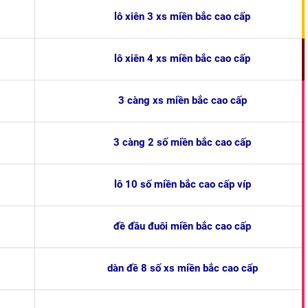
lô xiên 3 xs miền bắc cao cấp
lô xiên 4 xs miền bắc cao cấp
3 càng xs miền bắc cao cấp
3 càng 2 số miền bắc cao cấp
lô 10 số miền bắc cao cấp víp
đề đầu đuôi miền bắc cao cấp
dàn đề 8 số xs miền bắc cao cấp