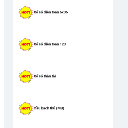
Xổ số điện toán 6x36
Xổ số điện toán 123
Xổ số thần tài
Cầu bạch thủ (MB)