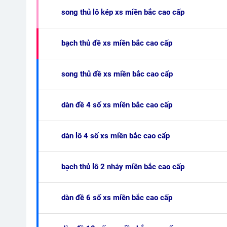
song thủ lô kép xs miền bắc cao cấp
bạch thủ đề xs miền bắc cao cấp
song thủ đề xs miền bắc cao cấp
dàn đề 4 số xs miền bắc cao cấp
dàn lô 4 số xs miền bắc cao cấp
bạch thủ lô 2 nháy miền bắc cao cấp
dàn đề 6 số xs miền bắc cao cấp