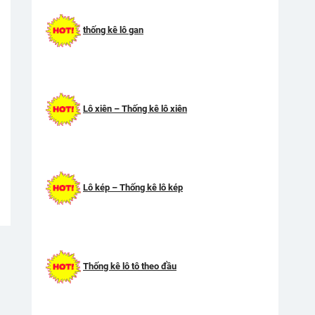
thống kê lô gan
Lô xiên – Thống kê lô xiên
Lô kép – Thống kê lô kép
Thống kê lô tô theo đầu