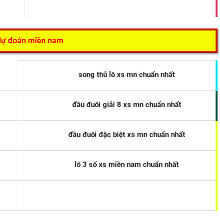
 dự đoán miền nam
song thủ lô xs mn chuẩn nhất
đầu đuôi giải 8 xs mn chuẩn nhất
đầu đuôi đặc biệt xs mn chuẩn nhất
lô 3 số xs miền nam chuẩn nhất