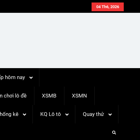
04 Th6, 2026
ấp hôm nay
 chơi lô đề
XSMB
XSMN
hống kê
KQ Lô tô
Quay thử