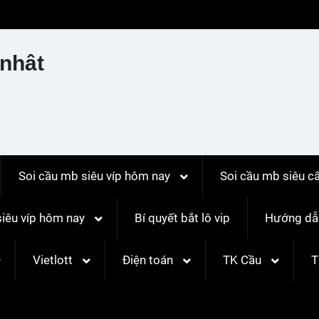
 nhât
Soi cầu mb siêu víp hôm nay
Soi cầu mb siêu c
siêu víp hôm nay
Bí quyết bắt lô vip
Hướng dẫn
Vietlott
Điện toán
TK Cầu
T