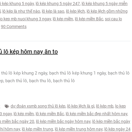
ô kép khung 5 ngày
,
lô kép khung 5 ngày 247
,
lô kép khung 5 ngày miễn
í
,
lô kép là như thế nào
,
lô kép là sao
,
lô kép lệch
,
lô kép lệch gồm những
lo kep mb nuoi khung 3 ngay
,
lô kép miền
,
lô kép miền Bắc
,
soi cau lo
90 Comments
 lô kép hôm nay ăn to
thủ lô kép khung 2 ngày, bạch thủ lô kép khung 1 ngày, bạch thủ lô
p, bạch thủ lô, bạch thu lô, bạch thủ lô
y
dự đoán xsmb song thủ lô kép
,
lô kép lệch là gì
,
lô kép mb
,
lo kep
 3 ngay
,
lô kép miền
,
lô kép miền Bắc
,
lô kép miền bắc đẹp nhất hôm nay
,
ép miền bắc ngày 20
,
lô kép miền bắc ngày hôm nay
,
lô kép miền bắc ngày
phí hôm nay
,
lô kép miền trung
,
lô kép miền trung hôm nay
,
lô kép ngày 24