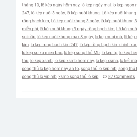
tháng 10
,
lô kép ngày hôm nay
,
lô kép ngày mai
,
lo kep ngon 
247
,
lô kép nuôi 3 ngày
,
lô kép nuôi khung
,
Lô kép nuôi khung
rồng bạch kim
,
Lô kép nuôi khung 3 ngày
,
lô kép nuôi khung 
miễn phí
,
lô kép nuôi khung 3 ngày rồng bạch kim
,
Lô kép nuô
soi cầu
,
lô kép nuôi khung max 3 ngày
,
lo kep nuoi mb
,
lô kép
kim
,
lo kep rong bach kim 247
,
lô kép rồng bạch kim chính xá
lo kep so xo mien bac
,
lô kép song thủ Mb
,
lô kép tg
,
lo kep ti
thu
,
lo kep xsmb
,
lô kép xsmb hôm nay
,
lô kép xsmn
,
lô kết m
song thủ lô kép hôm nay ăn to
,
song thủ lô kép mb
,
song thủ 
song thủ lô vip mb
,
xsmb song thủ lô kép
87 Comments