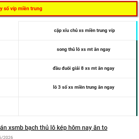
ấy số víp miền trung
cặp xỉu chủ xs miền trung víp
song thủ lô xs mt ăn ngay
đầu đuôi giải 8 xs mt ăn ngay
lô 3 số xs miền trung ăn ngay
án xsmb bạch thủ lô kép hôm nay ăn to
6/2026