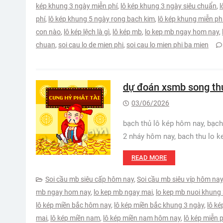
kép khung 3 ngày miễn phí
,
lô kép khung 3 ngày siêu chuẩn
,
l
phí
,
lô kép khung 5 ngày rong bach kim
,
lô kép khung miễn ph
con nào
,
lô kép lệch là gì
,
lô kép mb
,
lo kep mb ngay hom nay
,
chuan
,
soi cau lo de mien phi
,
soi cau lo mien phi ba mien
dự đoán xsmb song thủ
03/06/2026
bạch thủ lô kép hôm nay, bạch 
2 nháy hôm nay, bach thu lo ke
READ MORE
Soi cầu mb siêu cấp hôm nay
,
Soi cầu mb siêu víp hôm na
mb ngay hom nay
,
lo kep mb ngay mai
,
lo kep mb nuoi khung
lô kép miền bắc hôm nay
,
lô kép miền bắc khung 3 ngày
,
lô k
mai
,
lô kép miền nam
,
lô kép miền nam hôm nay
,
lô kép miễn 