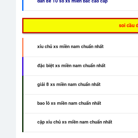
dàn đề 10 số xs miền bắc cao cấp
soi cầu
xỉu chủ xs miền nam chuẩn nhất
đặc biệt xs miền nam chuẩn nhất
giải 8 xs miền nam chuẩn nhất
bao lô xs miền nam chuẩn nhất
cặp xỉu chủ xs miền nam chuẩn nhất