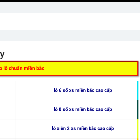
ay
o lô chuẩn miền bắc
lô 6 số xs miền bắc cao cấp
lô 8 số xs miền bắc cao cấp
lô xiên 2 xs miền bắc cao cấp