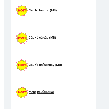
Cầu lật liên tục (MB)
Cầu về cả cặp (MB)
Cầu về nhiều nháy (MB)
thống kê đầu đuôi