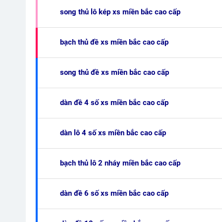
song thủ lô kép xs miền bắc cao cấp
bạch thủ đề xs miền bắc cao cấp
song thủ đề xs miền bắc cao cấp
dàn đề 4 số xs miền bắc cao cấp
dàn lô 4 số xs miền bắc cao cấp
bạch thủ lô 2 nháy miền bắc cao cấp
dàn đề 6 số xs miền bắc cao cấp