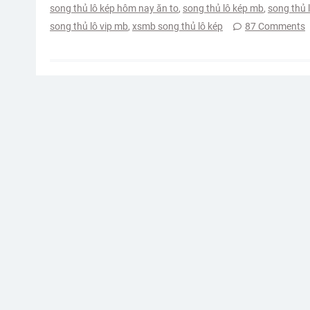
song thủ lô kép hôm nay ăn to
,
song thủ lô kép mb
,
song thủ 
song thủ lô vip mb
,
xsmb song thủ lô kép
87 Comments