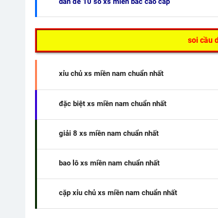
dàn đề 10 số xs miền bắc cao cấp
soi cầu
xỉu chủ xs miền nam chuẩn nhất
đặc biệt xs miền nam chuẩn nhất
giải 8 xs miền nam chuẩn nhất
bao lô xs miền nam chuẩn nhất
cặp xỉu chủ xs miền nam chuẩn nhất