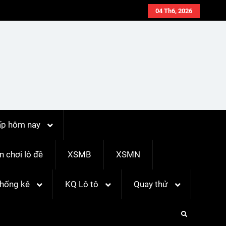
04 Th6, 2026
ấp hôm nay
 chơi lô đề
XSMB
XSMN
hống kê
KQ Lô tô
Quay thử