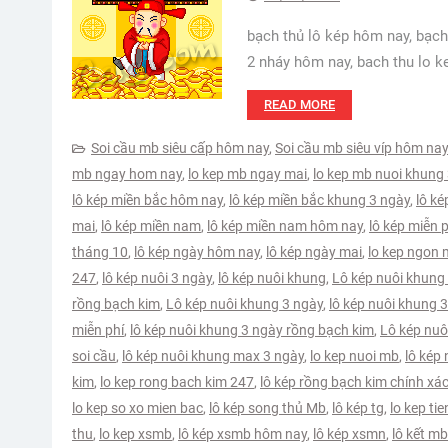
bạch thủ lô kép hôm nay, bạch 
2 nháy hôm nay, bach thu lo ke
READ MORE
Soi cầu mb siêu cấp hôm nay
,
Soi cầu mb siêu víp hôm na
mb ngay hom nay
,
lo kep mb ngay mai
,
lo kep mb nuoi khung
lô kép miền bắc hôm nay
,
lô kép miền bắc khung 3 ngày
,
lô k
mai
,
lô kép miền nam
,
lô kép miền nam hôm nay
,
lô kép miễn 
tháng 10
,
lô kép ngày hôm nay
,
lô kép ngày mai
,
lo kep ngon 
247
,
lô kép nuôi 3 ngày
,
lô kép nuôi khung
,
Lô kép nuôi khung
rồng bạch kim
,
Lô kép nuôi khung 3 ngày
,
lô kép nuôi khung 
miễn phí
,
lô kép nuôi khung 3 ngày rồng bạch kim
,
Lô kép nuô
soi cầu
,
lô kép nuôi khung max 3 ngày
,
lo kep nuoi mb
,
lô kép
kim
,
lo kep rong bach kim 247
,
lô kép rồng bạch kim chính xá
lo kep so xo mien bac
,
lô kép song thủ Mb
,
lô kép tg
,
lo kep ti
thu
,
lo kep xsmb
,
lô kép xsmb hôm nay
,
lô kép xsmn
,
lô kết m