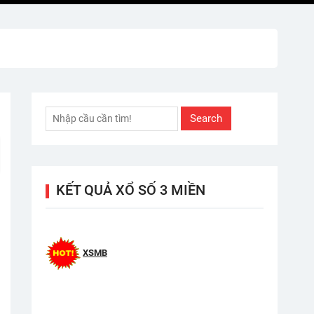
Search
KẾT QUẢ XỔ SỐ 3 MIỀN
XSMB