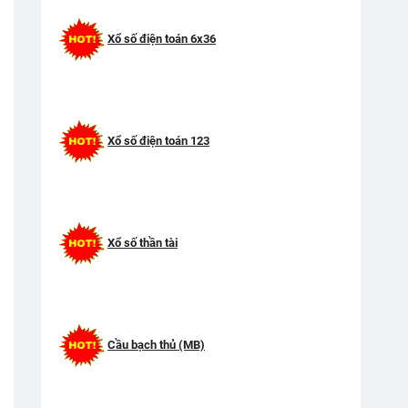
Xổ số điện toán 6x36
Xổ số điện toán 123
Xổ số thần tài
Cầu bạch thủ (MB)