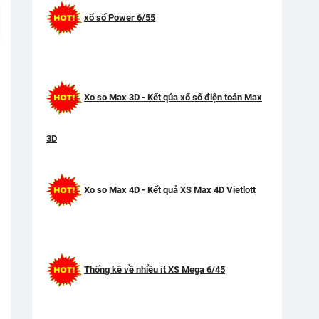
xổ số Power 6/55
Xo so Max 3D - Kết qủa xổ số điện toán Max
3D
Xo so Max 4D - Kết quả XS Max 4D Vietlott
Thống kê về nhiều ít XS Mega 6/45