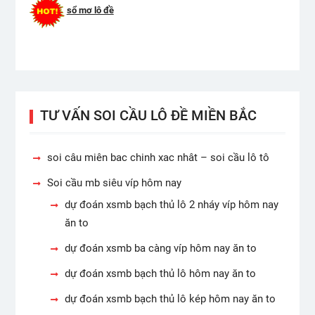
sổ mơ lô đề
TƯ VẤN SOI CẦU LÔ ĐỀ MIỀN BẮC
soi câu miên bac chinh xac nhât – soi cầu lô tô
Soi cầu mb siêu víp hôm nay
dự đoán xsmb bạch thủ lô 2 nháy víp hôm nay
ăn to
dự đoán xsmb ba càng víp hôm nay ăn to
dự đoán xsmb bạch thủ lô hôm nay ăn to
dự đoán xsmb bạch thủ lô kép hôm nay ăn to