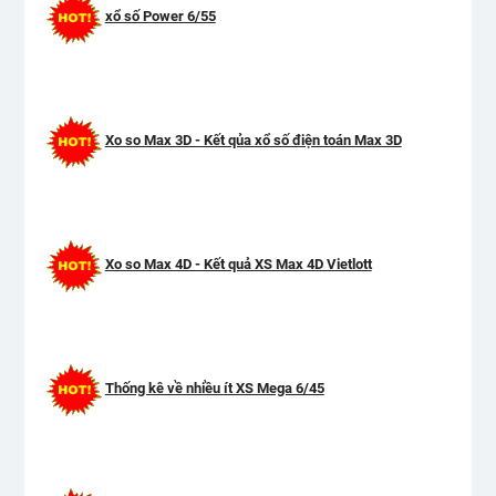
xổ số Power 6/55
Xo so Max 3D - Kết qủa xổ số điện toán Max 3D
Xo so Max 4D - Kết quả XS Max 4D Vietlott
Thống kê về nhiều ít XS Mega 6/45