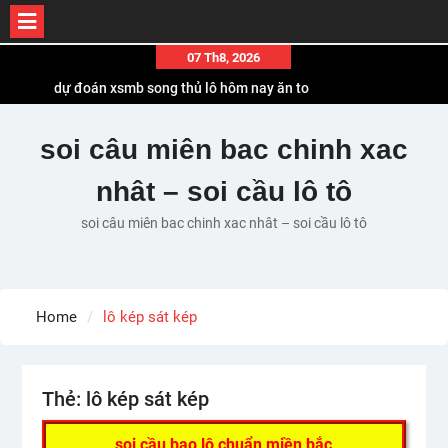
Skip
07 Th8, 2026
to
dự đoán xsmb song thủ lô hôm nay ăn to
content
dự đoán xsmb dàn đề 10 con hôm nay ăn to
dự đoán xsmb song thủ lô kép hôm nay ăn to
soi câu miên bac chinh xac
nhât – soi cầu lô tô
soi câu miên bac chinh xac nhât – soi cầu lô tô
Home
lô kép sát kép
Thẻ:
lô kép sát kép
soi cầu bao lô chuẩn miền bắc