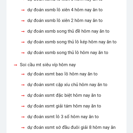
dự đoán xsmb lô xiên 4 hôm nay ăn to
dự đoán xsmb lô xiên 2 hôm nay ăn to
dự đoán xsmb song thủ đề hôm nay ăn to
dự đoán xsmb song thủ lô kép hôm nay ăn to
dự đoán xsmb song thủ lô hôm nay ăn to
Soi cầu mt siêu víp hôm nay
dự đoán xsmt bao lô hôm nay ăn to
dự đoán xsmt cặp xíu chủ hôm nay ăn to
dự đoán xsmt đặc biệt hôm nay ăn to
dự đoán xsmt giải tám hôm nay ăn to
dự đoán xsmt lô 3 số hôm nay ăn to
dự đoán xsmt sớ đầu đuôi giải 8 hôm nay ăn