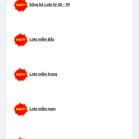
hống kê Loto từ 00 - 99
Loto miền Bắc
Loto miền trung
Loto miền nam