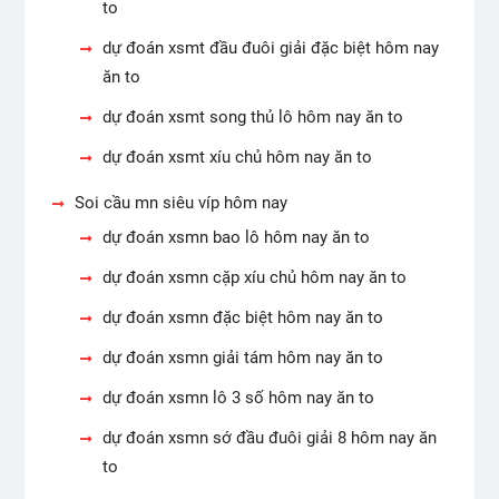
to
dự đoán xsmt đầu đuôi giải đặc biệt hôm nay
ăn to
dự đoán xsmt song thủ lô hôm nay ăn to
dự đoán xsmt xíu chủ hôm nay ăn to
Soi cầu mn siêu víp hôm nay
dự đoán xsmn bao lô hôm nay ăn to
dự đoán xsmn cặp xíu chủ hôm nay ăn to
dự đoán xsmn đặc biệt hôm nay ăn to
dự đoán xsmn giải tám hôm nay ăn to
dự đoán xsmn lô 3 số hôm nay ăn to
dự đoán xsmn sớ đầu đuôi giải 8 hôm nay ăn
to