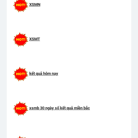
XSMN
XSMT
kết quả hôm nay
xsmb 30 ngày số kết quả miền bắc