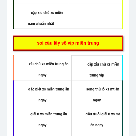
cặp xỉu chủ xs miền
nam chuẩn nhất
soi cầu lấy số víp miền trung
xỉu chủ xs miền trung ăn
cặp xỉu chủ xs miền
ngay
trung víp
đặc biệt xs miền trung ăn
song thủ lô xs mt ăn
ngay
ngay
giải 8 xs miền trung ăn
đầu đuôi giải 8 xs mt
ngay
ăn ngay