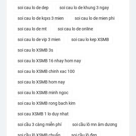
soi cau lo de dep
soi cau lo de khung 3 ngay
soi cau lo de kqxs 3 mien
soi cau lo de mien phi
soi cau lo de mt
soi cau lo de online
soi cau lo de vip 3 mien
soi cau lo kep XSMB
soi cau lo XSMB 3s
soi cau lo XSMB 16 nhay hom nay
soi cau lo XSMB chinh xac 100
soi cau lo XSMB hom nay
soi cau lo XSMB minh ngoc
soi cau lo XSMB rong bach kim
soi cau XSMB 1 lo duy nhat
soi cầu 3 càng miễn phí
soi cầu lô mn âm dương
soi cầu lô XSMB chuẩn
soi cầu lô đẹp