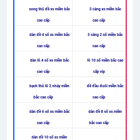
song thủ đề xs miền bắc
3 càng xs miền bắc
cao cấp
cao cấp
dàn đề 4 số xs miền bắc
3 càng 2 số miền bắc
cao cấp
cao cấp
dàn lô 4 số xs miền bắc
lô 10 số miền bắc cao
cao cấp
cấp víp
bạch thủ lô 2 nháy miền
đề đầu đuôi miền bắc
bắc cao cấp
cao cấp
dàn đề 6 số xs miền bắc
dàn đề 8 số xs miền
cao cấp
bắc cao cấp
dàn đề 10 số xs miền