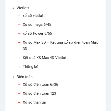
Vietlott
xổ số vietlott
Xo so mega 6/45
xổ số Power 6/55
Xo so Max 3D – Kết qủa xổ số điện toán Max
3D
Kết quả XS Max 4D Vietlott
Thống kê
Điện toán
Xổ số điện toán 6×36
Xổ số điện toán 123
Xổ số thần tài