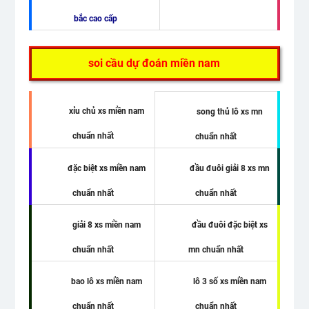
bắc cao cấp
soi cầu dự đoán miền nam
xỉu chủ xs miền nam
song thủ lô xs mn
chuẩn nhất
chuẩn nhất
đặc biệt xs miền nam
đầu đuôi giải 8 xs mn
chuẩn nhất
chuẩn nhất
giải 8 xs miền nam
đầu đuôi đặc biệt xs
chuẩn nhất
mn chuẩn nhất
bao lô xs miền nam
lô 3 số xs miền nam
chuẩn nhất
chuẩn nhất