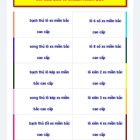
bạch thủ lô xs miền bắc
lô 6 số xs miền bắc
cao cấp
cao cấp
song thủ lô xs miền bắc
lô 8 số xs miền bắc
cao cấp
cao cấp
bạch thủ lô kép xs miền
lô xiên 2 xs miền bắc
bắc cao cấp
cao cấp
song thủ lô kép xs miền
lô xiên 3 xs miền bắc
bắc cao cấp
cao cấp
bạch thủ đề xs miền bắc
lô xiên 4 xs miền bắc
cao cấp
cao cấp