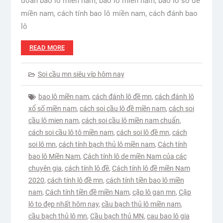
đoán bao lô miền nam, bao lo mien nam, bao lô số đề
miền nam, cách tính bao lô miền nam, cách đánh bao
lô
READ MORE
Soi cầu mn siêu víp hôm nay
bao lô miền nam
,
cách đánh lô đề mn
,
cách đánh lô
xổ số miền nam
,
cách soi cầu lô đề miền nam
,
cách soi
cầu lô mien nam
,
cách soi cầu lô miền nam chuẩn
,
cách soi cầu lô tô miền nam
,
cách soi lô đề mn
,
cách
soi lô mn
,
cách tính bạch thủ lô miền nam
,
Cách tính
bao lô Miền Nam
,
Cách tính lô de miền Nam của các
chuyên gia
,
cách tính lô đề
,
Cách tính lô đề miền Nam
2020
,
cách tính lô đề mn
,
cách tính tiền bao lô miền
nam
,
Cách tính tiền đề miền Nam
,
cặp lô gan mn
,
Cặp
lô to đẹp nhất hôm nay
,
cầu bạch thủ lô miền nam
,
cầu bạch thủ lô mn
,
Cầu bạch thủ MN
,
cau bao lô gia