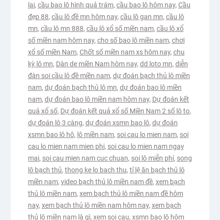
lai
,
cầu bao lô hình quả trám
,
cầu bao lô hôm nay
,
Cầu
đẹp 88
,
cầu lô đề mn hôm nay
,
cầu lô gan mn
,
cầu lô
mn
,
cầu lô mn 888
,
cầu lô xổ số miền nam
,
cầu lô xổ
số miền nam hôm nay
,
cho số bao lô miền nam
,
chơi
xổ số miền Nam
,
Chốt số miền nam xs hôm nay
,
chu
kỳ lô mn
,
Dàn de miền Nam hôm nay
,
dd loto mn
,
diễn
đàn soi cầu lô đề miền nam
,
dự đoán bạch thủ lô miền
nam
,
dự đoán bạch thủ lô mn
,
dự đoán bao lô miền
nam
,
dự đoán bao lô miền nam hôm nay
,
Dự đoán kết
quả xổ số
,
Dự đoán kết quả xổ số Miền Nam 2 số lô to
,
dự đoán lô 3 càng
,
dự đoán xsmn bao lô
,
dự đoán
xsmn bao lô hô
,
lô miền nam
,
soi cau lo mien nam
,
soi
cau lo mien nam mien phi
,
soi cau lo mien nam ngay
mai
,
soi cau mien nam cuc chuan
,
soi lô miễn phí
,
song
lô bạch thủ
,
thong ke lo bach thu
,
tỉ lệ ăn bạch thủ lô
miền nam
,
video bạch thủ lô miền nam đề
,
xem bạch
thủ lô miền nam
,
xem bạch thủ lô miền nam đề hôm
nay
,
xem bạch thủ lô miền nam hôm nay
,
xem bạch
thủ lô miền nam là gì
,
xem soi cau
,
xsmn bao lô hôm