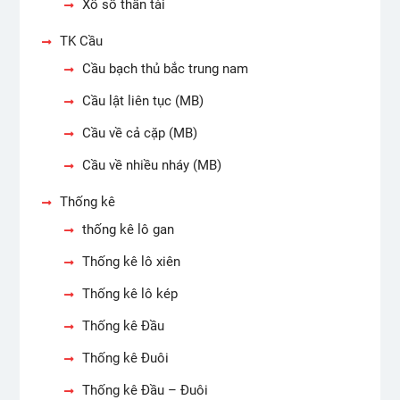
Xổ số thần tài
TK Cầu
Cầu bạch thủ bắc trung nam
Cầu lật liên tục (MB)
Cầu về cả cặp (MB)
Cầu về nhiều nháy (MB)
Thống kê
thống kê lô gan
Thống kê lô xiên
Thống kê lô kép
Thống kê Đầu
Thống kê Đuôi
Thống kê Đầu – Đuôi