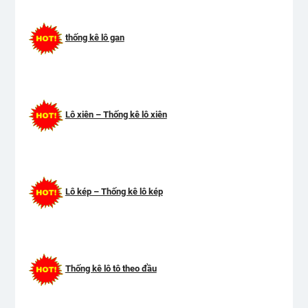
thống kê lô gan
Lô xiên – Thống kê lô xiên
Lô kép – Thống kê lô kép
Thống kê lô tô theo đầu