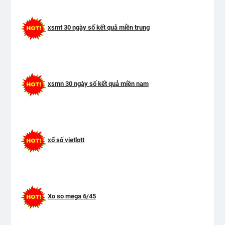
xsmt 30 ngày số kết quả miền trung
xsmn 30 ngày số kết quả miền nam
xổ số vietlott
Xo so mega 6/45