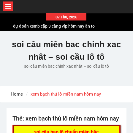
Skip
07 Th8, 2026
to
dự đoán xsmb cặp 3 càng víp hôm nay ăn to
content
dự đoán xsmb dàn đề 4 con hôm nay ăn to
dự đoán xsmb dàn đề 8 con hôm nay ăn to
soi câu miên bac chinh xac
nhât – soi cầu lô tô
soi câu miên bac chinh xac nhât – soi cầu lô tô
Home
xem bạch thủ lô miền nam hôm nay
Thẻ:
xem bạch thủ lô miền nam hôm nay
soi cầu bao lô chuẩn miền bắc