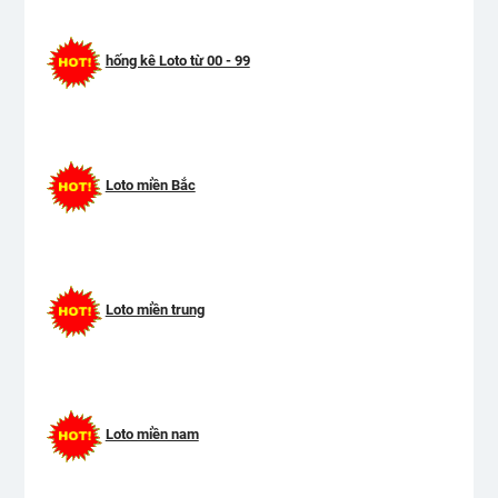
hống kê Loto từ 00 - 99
Loto miền Bắc
Loto miền trung
Loto miền nam