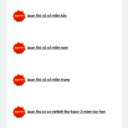
quay thử xổ số miền bắc
quay thử xổ số miền nam
quay thử xổ số miền trung
quay thu xo so vietlott-thu-kqsx-3-mien-lay-hen