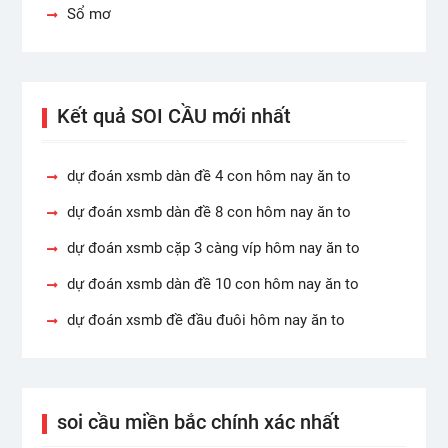
Sổ mơ
Kết quả SOI CẦU mới nhất
dự đoán xsmb dàn đề 4 con hôm nay ăn to
dự đoán xsmb dàn đề 8 con hôm nay ăn to
dự đoán xsmb cặp 3 càng víp hôm nay ăn to
dự đoán xsmb dàn đề 10 con hôm nay ăn to
dự đoán xsmb đề đầu đuôi hôm nay ăn to
soi cầu miền bắc chính xác nhất