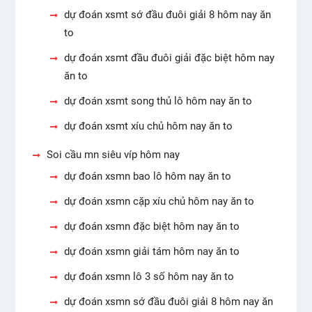
dự đoán xsmt sớ đầu đuôi giải 8 hôm nay ăn
to
dự đoán xsmt đầu đuôi giải đặc biệt hôm nay
ăn to
dự đoán xsmt song thủ lô hôm nay ăn to
dự đoán xsmt xíu chủ hôm nay ăn to
Soi cầu mn siêu víp hôm nay
dự đoán xsmn bao lô hôm nay ăn to
dự đoán xsmn cặp xíu chủ hôm nay ăn to
dự đoán xsmn đặc biệt hôm nay ăn to
dự đoán xsmn giải tám hôm nay ăn to
dự đoán xsmn lô 3 số hôm nay ăn to
dự đoán xsmn sớ đầu đuôi giải 8 hôm nay ăn