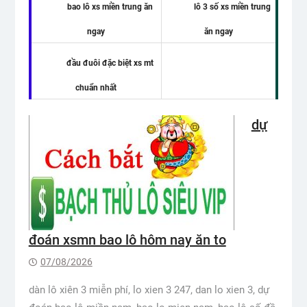
bao lô xs miền trung ăn
lô 3 số xs miền trung
ngay
ăn ngay
đầu đuôi đặc biệt xs mt
chuẩn nhất
dự
đoán xsmn bao lô hôm nay ăn to
07/08/2026
dàn lô xiên 3 miễn phí, lo xien 3 247, dan lo xien 3, dự