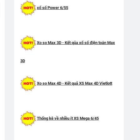
xổ số Power 6/55
Xo so Max 3D - Kết qủa xổ số điện toán Max
3D
Xo so Max 4D - Kết quả XS Max 4D Vietlott
Thống kê về nhiều ít XS Mega 6/45