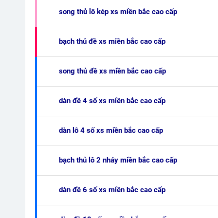
song thủ lô kép xs miền bắc cao cấp
bạch thủ đề xs miền bắc cao cấp
song thủ đề xs miền bắc cao cấp
dàn đề 4 số xs miền bắc cao cấp
dàn lô 4 số xs miền bắc cao cấp
bạch thủ lô 2 nháy miền bắc cao cấp
dàn đề 6 số xs miền bắc cao cấp