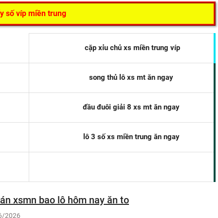
ấy số víp miền trung
cặp xỉu chủ xs miền trung víp
song thủ lô xs mt ăn ngay
đầu đuôi giải 8 xs mt ăn ngay
lô 3 số xs miền trung ăn ngay
án xsmn bao lô hôm nay ăn to
6/2026