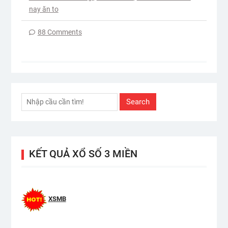
nay ăn to
88 Comments
Search
KẾT QUẢ XỔ SỐ 3 MIỀN
XSMB