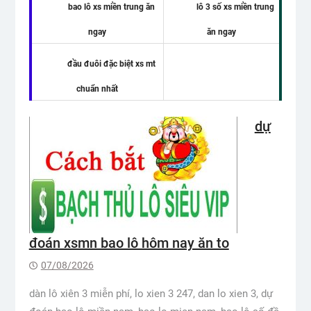
bao lô xs miền trung ăn
lô 3 số xs miền trung
ngay
ăn ngay
đầu đuôi đặc biệt xs mt
chuẩn nhất
dự
đoán xsmn bao lô hôm nay ăn to
07/08/2026
dàn lô xiên 3 miễn phí, lo xien 3 247, dan lo xien 3, dự