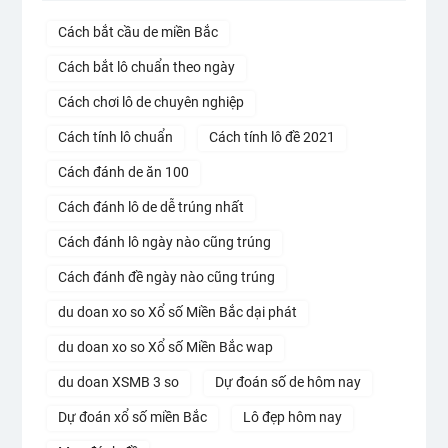
Cách bắt cầu de miền Bắc
Cách bắt lô chuẩn theo ngày
Cách chơi lô de chuyên nghiệp
Cách tính lô chuẩn
Cách tính lô đề 2021
Cách đánh de ăn 100
Cách đánh lô de dễ trúng nhất
Cách đánh lô ngày nào cũng trúng
Cách đánh đề ngày nào cũng trúng
du doan xo so Xổ số Miền Bắc dại phát
du doan xo so Xổ số Miền Bắc wap
du doan XSMB 3 so
Dự đoán số de hôm nay
Dự đoán xổ số miền Bắc
Lô đẹp hôm nay