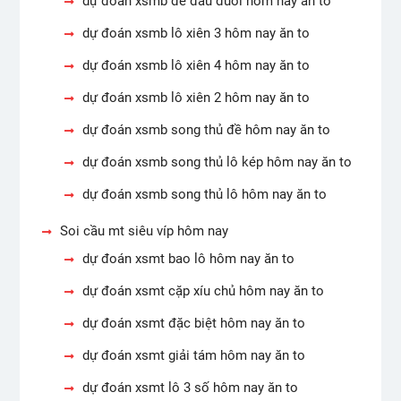
dự đoán xsmb đề đầu đuôi hôm nay ăn to
dự đoán xsmb lô xiên 3 hôm nay ăn to
dự đoán xsmb lô xiên 4 hôm nay ăn to
dự đoán xsmb lô xiên 2 hôm nay ăn to
dự đoán xsmb song thủ đề hôm nay ăn to
dự đoán xsmb song thủ lô kép hôm nay ăn to
dự đoán xsmb song thủ lô hôm nay ăn to
Soi cầu mt siêu víp hôm nay
dự đoán xsmt bao lô hôm nay ăn to
dự đoán xsmt cặp xíu chủ hôm nay ăn to
dự đoán xsmt đặc biệt hôm nay ăn to
dự đoán xsmt giải tám hôm nay ăn to
dự đoán xsmt lô 3 số hôm nay ăn to