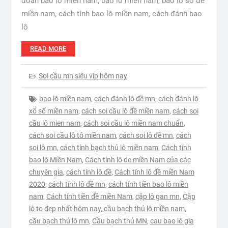
đoán bao lô miền nam, bao lo mien nam, bao lô số đề
miền nam, cách tính bao lô miền nam, cách đánh bao
lô
READ MORE
Soi cầu mn siêu víp hôm nay
bao lô miền nam
,
cách đánh lô đề mn
,
cách đánh lô
xổ số miền nam
,
cách soi cầu lô đề miền nam
,
cách soi
cầu lô mien nam
,
cách soi cầu lô miền nam chuẩn
,
cách soi cầu lô tô miền nam
,
cách soi lô đề mn
,
cách
soi lô mn
,
cách tính bạch thủ lô miền nam
,
Cách tính
bao lô Miền Nam
,
Cách tính lô de miền Nam của các
chuyên gia
,
cách tính lô đề
,
Cách tính lô đề miền Nam
2020
,
cách tính lô đề mn
,
cách tính tiền bao lô miền
nam
,
Cách tính tiền đề miền Nam
,
cặp lô gan mn
,
Cặp
lô to đẹp nhất hôm nay
,
cầu bạch thủ lô miền nam
,
cầu bạch thủ lô mn
,
Cầu bạch thủ MN
,
cau bao lô gia