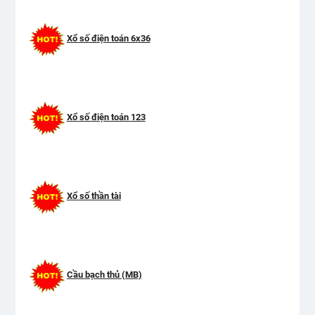
Xổ số điện toán 6x36
Xổ số điện toán 123
Xổ số thần tài
Cầu bạch thủ (MB)