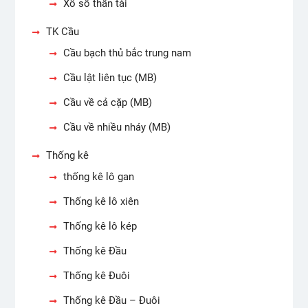
Xổ số thần tài
TK Cầu
Cầu bạch thủ bắc trung nam
Cầu lật liên tục (MB)
Cầu về cả cặp (MB)
Cầu về nhiều nháy (MB)
Thống kê
thống kê lô gan
Thống kê lô xiên
Thống kê lô kép
Thống kê Đầu
Thống kê Đuôi
Thống kê Đầu – Đuôi