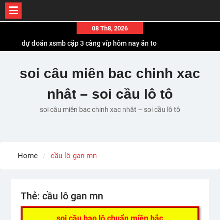
Skip
08 Th8, 2026
to
dự đoán xsmb cặp 3 càng víp hôm nay ăn to
content
dự đoán xsmb dàn đề 4 con hôm nay ăn to
dự đoán xsmb dàn đề 8 con hôm nay ăn to
soi câu miên bac chinh xac
nhât – soi cầu lô tô
soi câu miên bac chinh xac nhât – soi cầu lô tô
Home
cầu lô gan mn
Thẻ:
cầu lô gan mn
soi cầu bao lô chuẩn miền bắc