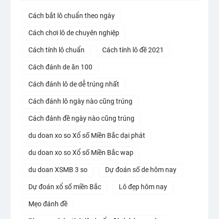
Cách bắt lô chuẩn theo ngày
Cách chơi lô de chuyên nghiệp
Cách tính lô chuẩn
Cách tính lô đề 2021
Cách đánh de ăn 100
Cách đánh lô de dễ trúng nhất
Cách đánh lô ngày nào cũng trúng
Cách đánh đề ngày nào cũng trúng
du doan xo so Xổ số Miền Bắc dại phát
du doan xo so Xổ số Miền Bắc wap
du doan XSMB 3 so
Dự đoán số de hôm nay
Dự đoán xổ số miền Bắc
Lô đẹp hôm nay
Mẹo đánh đề