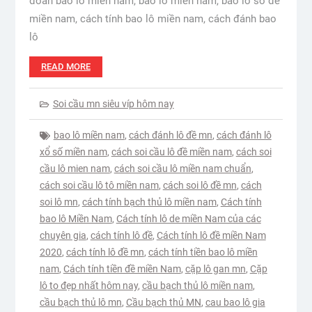
đoán bao lô miền nam, bao lo mien nam, bao lô số đề
miền nam, cách tính bao lô miền nam, cách đánh bao
lô
READ MORE
Soi cầu mn siêu víp hôm nay
bao lô miền nam
,
cách đánh lô đề mn
,
cách đánh lô
xổ số miền nam
,
cách soi cầu lô đề miền nam
,
cách soi
cầu lô mien nam
,
cách soi cầu lô miền nam chuẩn
,
cách soi cầu lô tô miền nam
,
cách soi lô đề mn
,
cách
soi lô mn
,
cách tính bạch thủ lô miền nam
,
Cách tính
bao lô Miền Nam
,
Cách tính lô de miền Nam của các
chuyên gia
,
cách tính lô đề
,
Cách tính lô đề miền Nam
2020
,
cách tính lô đề mn
,
cách tính tiền bao lô miền
nam
,
Cách tính tiền đề miền Nam
,
cặp lô gan mn
,
Cặp
lô to đẹp nhất hôm nay
,
cầu bạch thủ lô miền nam
,
cầu bạch thủ lô mn
,
Cầu bạch thủ MN
,
cau bao lô gia