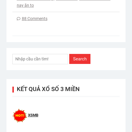
nay ăn to
88 Comments
Search
KẾT QUẢ XỔ SỐ 3 MIỀN
XSMB