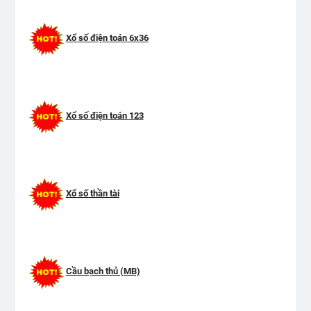
Xổ số điện toán 6x36
Xổ số điện toán 123
Xổ số thần tài
Cầu bạch thủ (MB)