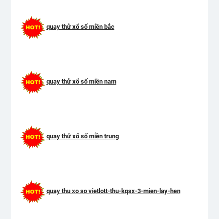
quay thử xổ số miền bắc
quay thử xổ số miền nam
quay thử xổ số miền trung
quay thu xo so vietlott-thu-kqsx-3-mien-lay-hen