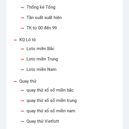
Thống kê Tổng
Tần suất xuất hiện
TK từ 00 đến 99
KQ Lô tô
Loto miền Bắc
Loto miền Trung
Loto miền Nam
Quay thử
quay thử xổ số miền bắc
quay thử xổ số miền trung
quay thử xổ số miền nam
Quay thử Vietlott