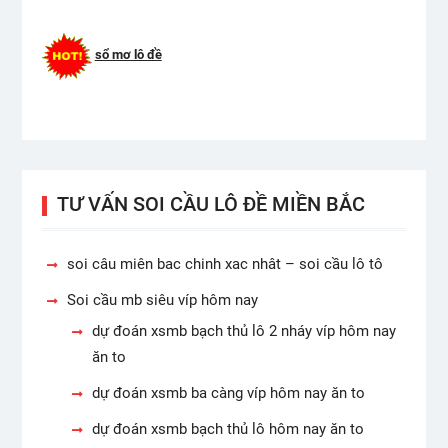
sổ mơ lô đề
TƯ VẤN SOI CẦU LÔ ĐỀ MIỀN BẮC
soi câu miên bac chinh xac nhât – soi cầu lô tô
Soi cầu mb siêu víp hôm nay
dự đoán xsmb bạch thủ lô 2 nháy víp hôm nay
ăn to
dự đoán xsmb ba càng víp hôm nay ăn to
dự đoán xsmb bạch thủ lô hôm nay ăn to