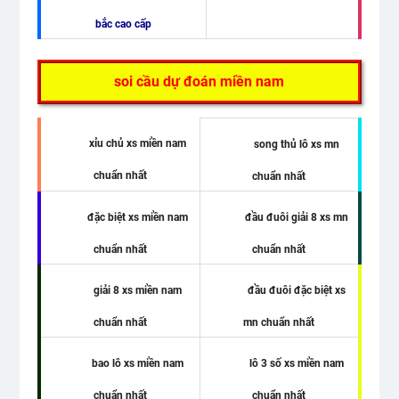
bắc cao cấp
soi cầu dự đoán miền nam
xỉu chủ xs miền nam
song thủ lô xs mn
chuẩn nhất
chuẩn nhất
đặc biệt xs miền nam
đầu đuôi giải 8 xs mn
chuẩn nhất
chuẩn nhất
giải 8 xs miền nam
đầu đuôi đặc biệt xs
chuẩn nhất
mn chuẩn nhất
bao lô xs miền nam
lô 3 số xs miền nam
chuẩn nhất
chuẩn nhất