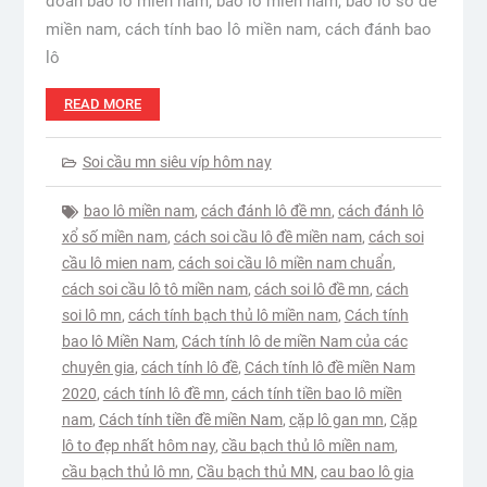
đoán bao lô miền nam, bao lo mien nam, bao lô số đề
miền nam, cách tính bao lô miền nam, cách đánh bao
lô
READ MORE
Soi cầu mn siêu víp hôm nay
bao lô miền nam
,
cách đánh lô đề mn
,
cách đánh lô
xổ số miền nam
,
cách soi cầu lô đề miền nam
,
cách soi
cầu lô mien nam
,
cách soi cầu lô miền nam chuẩn
,
cách soi cầu lô tô miền nam
,
cách soi lô đề mn
,
cách
soi lô mn
,
cách tính bạch thủ lô miền nam
,
Cách tính
bao lô Miền Nam
,
Cách tính lô de miền Nam của các
chuyên gia
,
cách tính lô đề
,
Cách tính lô đề miền Nam
2020
,
cách tính lô đề mn
,
cách tính tiền bao lô miền
nam
,
Cách tính tiền đề miền Nam
,
cặp lô gan mn
,
Cặp
lô to đẹp nhất hôm nay
,
cầu bạch thủ lô miền nam
,
cầu bạch thủ lô mn
,
Cầu bạch thủ MN
,
cau bao lô gia