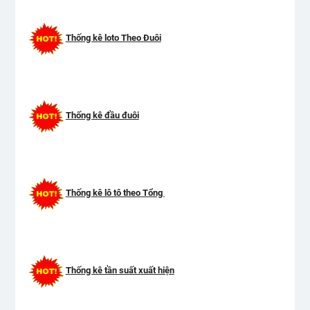
Thống kê loto Theo Đuôi
Thống kê đầu đuôi
Thống kê lô tô theo Tổng
Thống kê tần suất xuất hiện