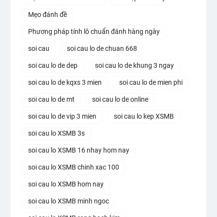
Mẹo đánh đề
Phương pháp tính lô chuẩn đánh hàng ngày
soi cau
soi cau lo de chuan 668
soi cau lo de dep
soi cau lo de khung 3 ngay
soi cau lo de kqxs 3 mien
soi cau lo de mien phi
soi cau lo de mt
soi cau lo de online
soi cau lo de vip 3 mien
soi cau lo kep XSMB
soi cau lo XSMB 3s
soi cau lo XSMB 16 nhay hom nay
soi cau lo XSMB chinh xac 100
soi cau lo XSMB hom nay
soi cau lo XSMB minh ngoc