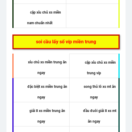
cặp xỉu chủ xs miền
nam chuẩn nhất
soi cầu lấy số víp miền trung
xỉu chủ xs miền trung ăn
cặp xỉu chủ xs miền
ngay
trung víp
đặc biệt xs miền trung ăn
song thủ lô xs mt ăn
ngay
ngay
giải 8 xs miền trung ăn
đầu đuôi giải 8 xs mt
ngay
ăn ngay