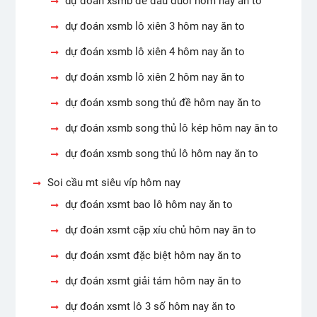
dự đoán xsmb đề đầu đuôi hôm nay ăn to
dự đoán xsmb lô xiên 3 hôm nay ăn to
dự đoán xsmb lô xiên 4 hôm nay ăn to
dự đoán xsmb lô xiên 2 hôm nay ăn to
dự đoán xsmb song thủ đề hôm nay ăn to
dự đoán xsmb song thủ lô kép hôm nay ăn to
dự đoán xsmb song thủ lô hôm nay ăn to
Soi cầu mt siêu víp hôm nay
dự đoán xsmt bao lô hôm nay ăn to
dự đoán xsmt cặp xíu chủ hôm nay ăn to
dự đoán xsmt đặc biệt hôm nay ăn to
dự đoán xsmt giải tám hôm nay ăn to
dự đoán xsmt lô 3 số hôm nay ăn to