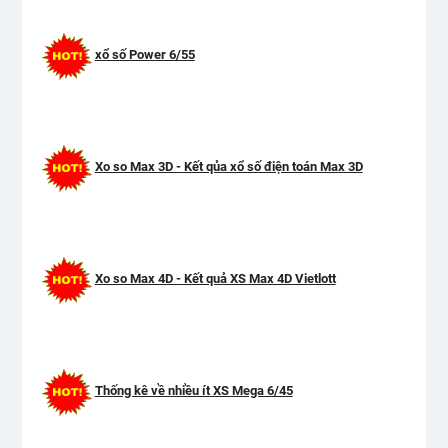
xổ số Power 6/55
Xo so Max 3D - Kết qủa xổ số điện toán Max 3D
Xo so Max 4D - Kết quả XS Max 4D Vietlott
Thống kê về nhiều ít XS Mega 6/45