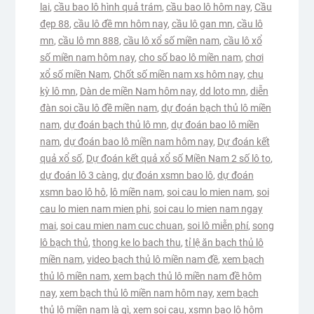
lai
,
cầu bao lô hình quả trám
,
cầu bao lô hôm nay
,
Cầu
đẹp 88
,
cầu lô đề mn hôm nay
,
cầu lô gan mn
,
cầu lô
mn
,
cầu lô mn 888
,
cầu lô xổ số miền nam
,
cầu lô xổ
số miền nam hôm nay
,
cho số bao lô miền nam
,
chơi
xổ số miền Nam
,
Chốt số miền nam xs hôm nay
,
chu
kỳ lô mn
,
Dàn de miền Nam hôm nay
,
dd loto mn
,
diễn
đàn soi cầu lô đề miền nam
,
dự đoán bạch thủ lô miền
nam
,
dự đoán bạch thủ lô mn
,
dự đoán bao lô miền
nam
,
dự đoán bao lô miền nam hôm nay
,
Dự đoán kết
quả xổ số
,
Dự đoán kết quả xổ số Miền Nam 2 số lô to
,
dự đoán lô 3 càng
,
dự đoán xsmn bao lô
,
dự đoán
xsmn bao lô hô
,
lô miền nam
,
soi cau lo mien nam
,
soi
cau lo mien nam mien phi
,
soi cau lo mien nam ngay
mai
,
soi cau mien nam cuc chuan
,
soi lô miễn phí
,
song
lô bạch thủ
,
thong ke lo bach thu
,
tỉ lệ ăn bạch thủ lô
miền nam
,
video bạch thủ lô miền nam đề
,
xem bạch
thủ lô miền nam
,
xem bạch thủ lô miền nam đề hôm
nay
,
xem bạch thủ lô miền nam hôm nay
,
xem bạch
thủ lô miền nam là gì
,
xem soi cau
,
xsmn bao lô hôm