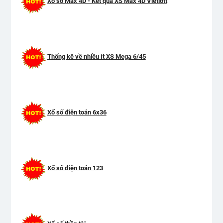
Xo so Max 4D - Kết quả XS Max 4D Vietlott
Thống kê về nhiều ít XS Mega 6/45
Xổ số điện toán 6x36
Xổ số điện toán 123