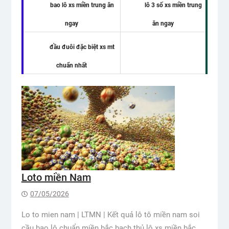
bao lô xs miền trung ăn
lô 3 số xs miền trung
ngay
ăn ngay
đầu đuôi đặc biệt xs mt
chuẩn nhất
Loto miền Nam
07/05/2026
Lo to mien nam | LTMN | Kết quả lô tô miền nam soi
cầu bao lô chuẩn miền bắc bạch thủ lô xs miền bắc