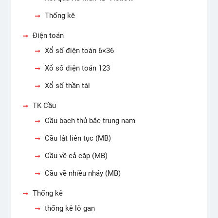
Thống kê
Điện toán
Xổ số điện toán 6×36
Xổ số điện toán 123
Xổ số thần tài
TK Cầu
Cầu bạch thủ bắc trung nam
Cầu lật liên tục (MB)
Cầu về cả cặp (MB)
Cầu về nhiều nháy (MB)
Thống kê
thống kê lô gan