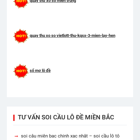
quay thử xổ số miền trung
quay thu xo so vietlott-thu-kqsx-3-mien-lay-hen
sổ mơ lô đề
TƯ VẤN SOI CẦU LÔ ĐỀ MIỀN BẮC
soi câu miên bac chinh xac nhât – soi cầu lô tô