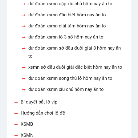
dự đoán xsmn cặp xíu chủ hôm nay ăn to
dự đoán xsmn đặc biệt hôm nay ăn to
dự đoán xsmn giải tám hôm nay ăn to
dự đoán xsmn lô 3 số hôm nay ăn to
dự đoán xsmn sớ đầu đuôi giải 8 hôm nay ăn
to
xsmn sớ đầu đuôi giải đặc biệt hôm nay ăn to
dự đoán xsmn song thủ lô hôm nay ăn to
dự đoán xsmn xíu chủ hôm nay ăn to
Bí quyết bắt lô vip
Hướng dẫn chơi lô đề
XSMB
XSMN