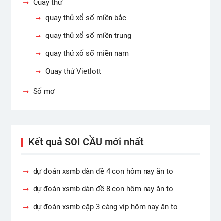
Quay thử
quay thử xổ số miền bắc
quay thử xổ số miền trung
quay thử xổ số miền nam
Quay thử Vietlott
Sổ mơ
Kết quả SOI CẦU mới nhất
dự đoán xsmb dàn đề 4 con hôm nay ăn to
dự đoán xsmb dàn đề 8 con hôm nay ăn to
dự đoán xsmb cặp 3 càng víp hôm nay ăn to