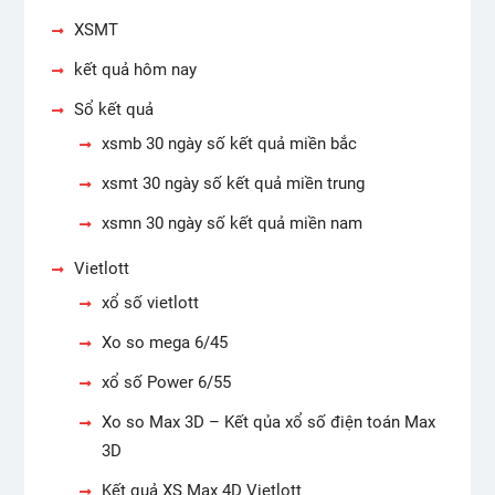
XSMT
kết quả hôm nay
Sổ kết quả
xsmb 30 ngày số kết quả miền bắc
xsmt 30 ngày số kết quả miền trung
xsmn 30 ngày số kết quả miền nam
Vietlott
xổ số vietlott
Xo so mega 6/45
xổ số Power 6/55
Xo so Max 3D – Kết qủa xổ số điện toán Max
3D
Kết quả XS Max 4D Vietlott