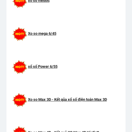
xổ số vietlott
Xo so mega 6/45
xổ số Power 6/55
Xo so Max 3D - Kết qủa xổ số điện toán Max 3D