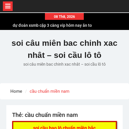
Skip
08 Th8, 2026
to
dự đoán xsmb cặp 3 càng víp hôm nay ăn to
content
dự đoán xsmb dàn đề 4 con hôm nay ăn to
dự đoán xsmb dàn đề 8 con hôm nay ăn to
soi câu miên bac chinh xac
nhât – soi cầu lô tô
soi câu miên bac chinh xac nhât – soi cầu lô tô
Home
cầu chuẩn miền nam
Thẻ:
cầu chuẩn miền nam
soi cầu bao lô chuẩn miền bắc